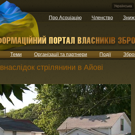
Українська
Про Асоціацію
Членство
Зниж
Теми
Організації та партнери
Події
Збро
внаслідок стрілянини в Айові