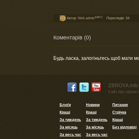
11497,2
Автор:
Web admin
Переглядів: 34
Коментарів (0)
Будь ласка, залогіньтесь щоб мати 
ZBROYA.info 
Сайт про зброю і 
Блоґи
Новини
Питання
Кращі
Кращі
Стрічка
За тиждень
За тиждень
Кращі
За місяць
За місяць
Без відповіді
За весь час
За весь час