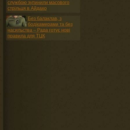
службою зупинили масового
стрільця в Айдахо
Без балаклав, з
бодікамерами та без
насильства – Рада готує нові
правила для ТЦК