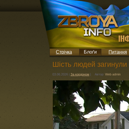
Стрічка
Блоґи
Питання
Шість людей загинули 
03.06.2026
|
За кордоном
|
Автор:
Web admin