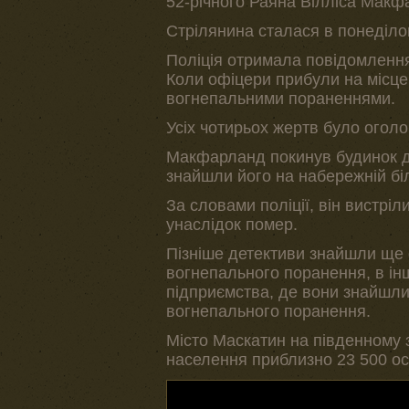
52-річного Раяна Вілліса Макф
Стрілянина сталася в понеділок 
Поліція отримала повідомлення
Коли офіцери прибули на місце
вогнепальними пораненнями.
Усіх чотирьох жертв було оголо
Макфарланд покинув будинок до
знайшли його на набережній біл
За словами поліції, він вистрі
унаслідок помер.
Пізніше детективи знайшли ще о
вогнепального поранення, в ін
підприємства, де вони знайшли 
вогнепального поранення.
Місто Маскатин на південному з
населення приблизно 23 500 ос