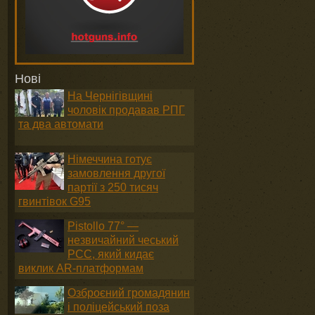
Нові
На Чернігівщині
чоловік продавав РПГ
та два автомати
Німеччина готує
замовлення другої
партії з 250 тисяч
гвинтівок G95
Pistollo 77° —
незвичайний чеський
PCC, який кидає
виклик AR-платформам
Озброєний громадянин
і поліцейський поза