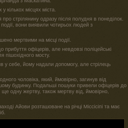
арланда з Маскатина.
у кількох місцях міста.
 про стрілянину одразу після полудня в понеділок.
 події, вони виявили чотирьох людей з
шено мертвими на місці події.
 прибуття офіцерів, але невдовзі поліцейські
я пішохідного мосту.
лив у себе, йому надали допомогу, але стрілець
дного чоловіка, який, ймовірно, загинув від
шому будинку. Подальші пошуки привели офіцерів до
ще одну жертву, також мертву від, ймовірно,
аході Айови розташоване на річці Міссісіпі та має
іб.