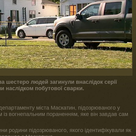
а шестеро людей загинули внаслідок серії
али наслідком побутової сварки.
департаменту міста Маскатин, підозрюваного у
м із вогнепальним пораненням, яке він завдав сам
ни родини підозрюваного, якого ідентифікували як