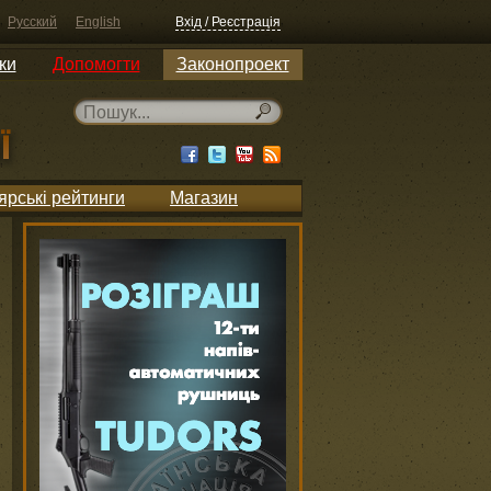
Русский
English
Вхід / Реєстрація
ки
Допомогти
Законопроект
ярські рейтинги
Магазин