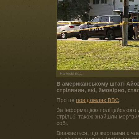
На місці події
В американському штаті Айов
стрілянин, які, ймовірно, ст
Про це
повідомляє BBC
.
За інформацією поліцейського 
стрільбі також знайшли мертви
собі.
Вважається, що жертвами є чле