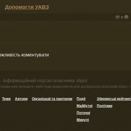
Допомогти УАВЗ
0
можливість коментувати
- Інформаційний портал власників зброї
право нею володіти, який буде корисним як для досвідчених власників зброї, та
Теми
Автори
Організації та партнери
Події
Зброярські рейтинг
Майбутні
Політики
Поточні
Минулі