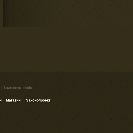
к і для початківців.
и
Магазин
Законопроект