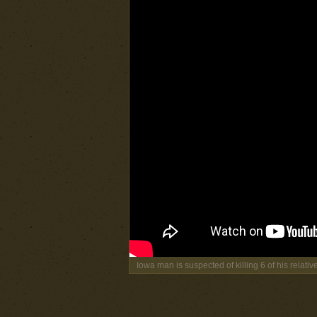
Iowa man is suspected of killing 6 of his relati