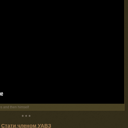
ves and then himself
* * *
Стати членом УАВЗ