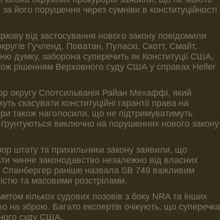
за його порушення через сумніви в конституційності
ідмову від застосування нового закону повідомили
кругів Гучленд, Поватан, Пуласкі, Скотт, Смайт,
хню думку, заборона суперечить як Конституції США,
 також рішенням Верховного суду США у справах Heller
ор округу Спотсильванія Райан Мехаффі, який
уть скасувати конституційні гарантії права на
ори також наголосили, що не підтримуватимуть
і ґрунтуються виключно на порушеннях нового закону
рор штату та прихильники закону заявили, що
ати чинне законодавство незалежно від власних
йл Спанбергер раніше назвала SB 749 важливим
ністю та масовими розстрілами.
етом кількох судових позовів з боку NRA та інших
о на зброю. Багато експертів очікують, що суперечка
ного суду США.