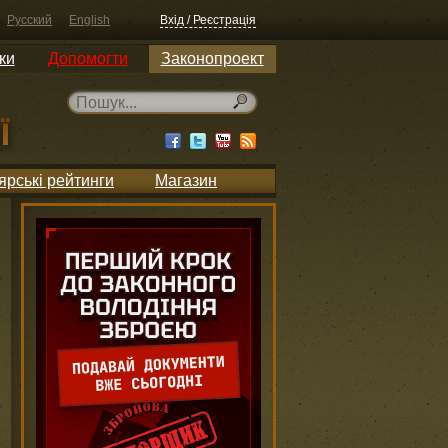
Русский
English
Вхід / Реєстрація
ки
Допомогти
Законопроект
ярські рейтинги
Магазин