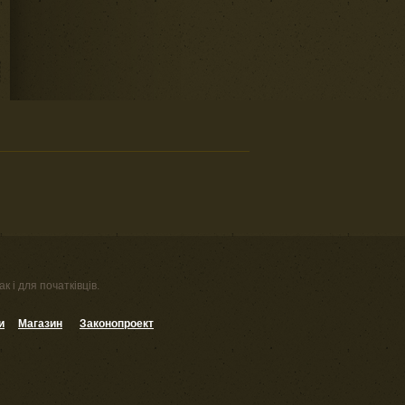
к і для початківців.
и
Магазин
Законопроект