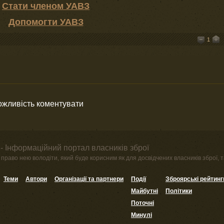
Стати членом УАВЗ
Допомогти УАВЗ
1
можливість коментувати
- Інформаційний портал власників зброї
право нею володіти, який буде корисним як для досвідчених власників зброї, та
Теми
Автори
Організації та партнери
Події
Зброярські рейтинг
Майбутні
Політики
Поточні
Минулі