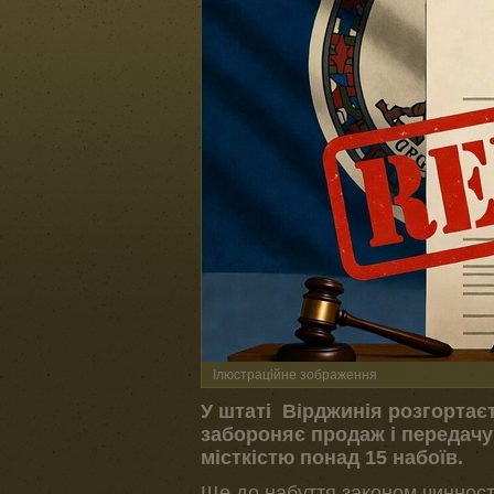
Ілюстраційне зображення
У штаті Вірджинія розгортає
забороняє продаж і передачу 
місткістю понад 15 набоїв.
Ще до набуття законом чинност