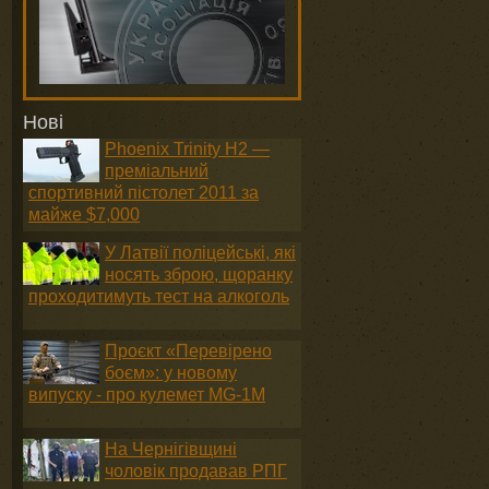
Нові
Phoenix Trinity H2 —
преміальний
спортивний пістолет 2011 за
майже $7,000
У Латвії поліцейські, які
носять зброю, щоранку
проходитимуть тест на алкоголь
Проєкт «Перевірено
боєм»: у новому
випуску - про кулемет MG-1М
На Чернігівщині
чоловік продавав РПГ