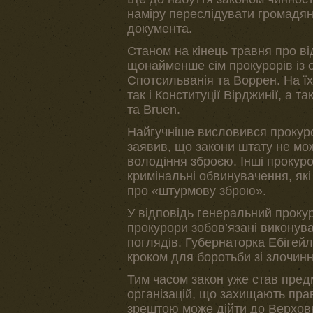
наміру переслідувати громадян 
документа.
Станом на кінець травня про в
щонайменше сім прокурорів із о
Спотсильванія та Воррен. На ї
так і Конституції Вірджинії, а
та Bruen.
Найгучніше висловився прокур
заявив, що закони штату не мож
володіння зброєю. Інші прокур
кримінальні обвинувачення, як
про «штурмову зброю».
У відповідь генеральний проку
прокурори зобов’язані виконув
поглядів. Губернаторка Ебіге
кроком для боротьби зі злочин
Тим часом закон уже став предм
організацій, що захищають прав
зрештою може дійти до Верхов