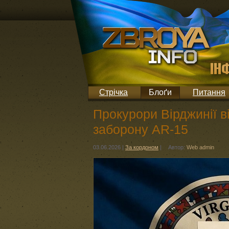
Стрічка
Блоґи
Питання
Прокурори Вірджинії 
заборону AR-15
03.06.2026
|
За кордоном
|
Автор:
Web admin