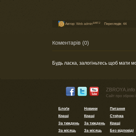
11497,2
Автор:
Web admin
Переглядів: 44
Коментарів (0)
Будь ласка, залогіньтесь щоб мати 
ZBROYA.info 
Сайт про зброю і 
Блоґи
Новини
Питання
Кращі
Кращі
Стрічка
За тиждень
За тиждень
Кращі
За місяць
За місяць
Без відповіді