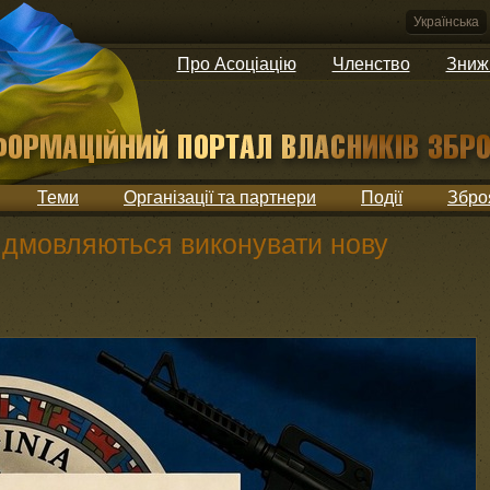
Українська
Про Асоціацію
Членство
Зниж
Теми
Організації та партнери
Події
Збро
відмовляються виконувати нову