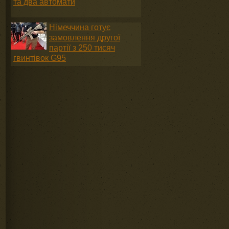
та два автомати
Німеччина готує
замовлення другої
партії з 250 тисяч
гвинтівок G95