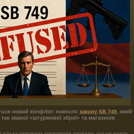
ться новий конфлікт навколо
закону SB 749
, який
так званої «штурмової зброї» та магазинів
і кілька окружних прокурорів заявили, що не мають