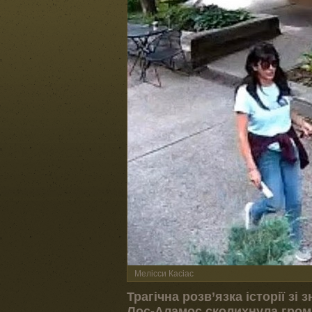
Мелісси Касіас
Трагічна розв’язка історії зі
Лос-Аламос сколихнула гром