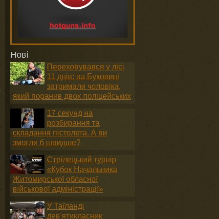
Нові
Переховувався у лісі
11 днів: на Буковині
затримали чоловіка,
у
який поранив двох поліцейських
17 секунд на
розбирання та
складання пістолета. А ви
змогли б швидше?
Стрілецький турнір
«Кубок Начальника
Житомирської обласної
військової адміністрації»
У Таїланді
дев'ятикласник