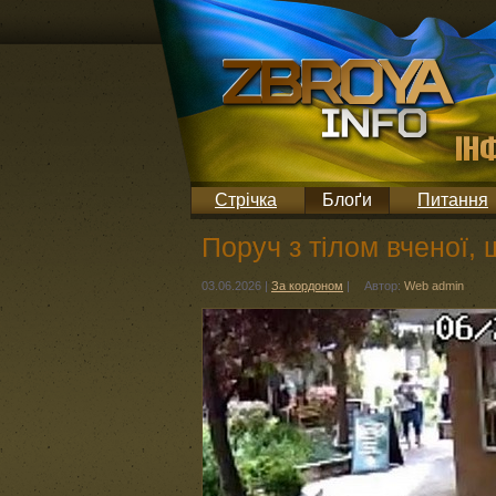
Стрічка
Блоґи
Питання
Поруч з тілом вченої, 
03.06.2026
|
За кордоном
|
Автор:
Web admin