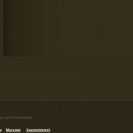
к і для початківців.
и
Магазин
Законопроект