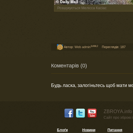
Розшукується Мелісса Касіас
11498,2
Автор:
Web admin
Переглядів: 187
Коментарів (0)
Будь ласка, залогіньтесь щоб мати 
ZBROYA.info 
Сайт про зброю і 
Блоґи
Новини
Питання