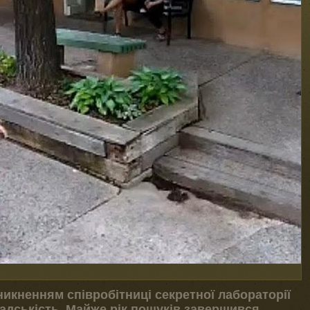
 зникненням співробітниці секретної лабораторії
адськість. Майже рік пошуків завершився