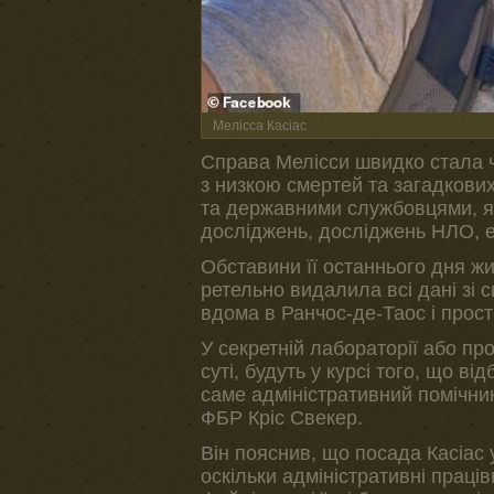
Мелісса Касіас
Справа Мелісси швидко стала ч
з низкою смертей та загадкови
та державними службовцями, як
досліджень, досліджень НЛО, е
Обставини її останнього дня ж
ретельно видалила всі дані зі 
вдома в Ранчос-де-Таос і прос
У секретній лабораторії або пр
суті, будуть у курсі того, що в
саме адміністративний помічни
ФБР Кріс Свекер.
Він пояснив, що посада Касіас 
оскільки адміністративні праці