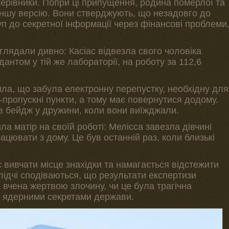
 керівники. Попри ці припущення, родина померлої та
іншу версію. Вони стверджують, що незадовго до
п до секретної інформації через фінансові проблеми
глядали дивно: Касіас відвезла свого чоловіка
антом у тій же лабораторії, на роботу за 112,6
ила, що забула електронну перепустку, необхідну для
пропускні пункти, а тому має повернутися додому.
в бейдж у дружини, коли вони виїжджали.
ла матір на своїй роботі: Мелісса завезла дівчині
ацювати з дому. Це був останній раз, коли близькі
 вивчати місце знахідки та намагається відстежити
лідчі сподіваються, що результати експертизи
 вчена жертвою злочину, чи це була трагічна
 з ядерними секретами держави.