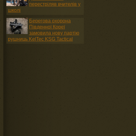
перестріляв вчителів у
школі
Берегова охорона
Південної Кореї
замовила нову партію
рушниць KelTec KSG Tactical