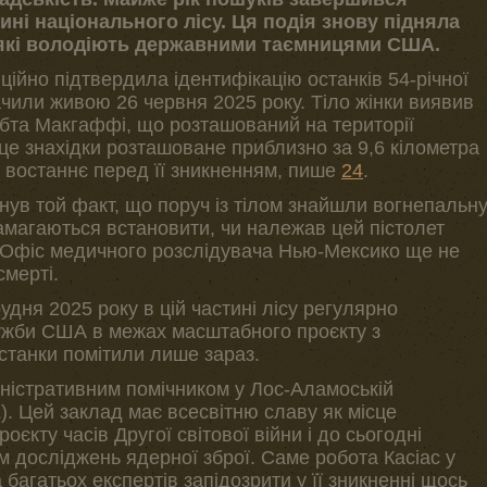
ні національного лісу. Ця подія знову підняла
 які володіють державними таємницями США.
ійно підтвердила ідентифікацію останків 54-річної
ачили живою 26 червня 2025 року. Тіло жінки виявив
ебта Макгаффі, що розташований на території
це знахідки розташоване приблизно за 9,6 кілометра
ли востаннє перед її зникненням, пише
24
.
нув той факт, що поруч із тілом знайшли вогнепальн
амагаються встановити, чи належав цей пістолет
у. Офіс медичного розслідувача Нью-Мексико ще не
смерті.
удня 2025 року в цій частині лісу регулярно
ужби США в межах масштабного проєкту з
станки помітили лише зараз.
ністративним помічником у Лос-Аламоській
). Цей заклад має всесвітню славу як місце
єкту часів Другої світової війни і до сьогодні
 досліджень ядерної зброї. Саме робота Касіас у
 багатьох експертів запідозрити у її зникненні щось