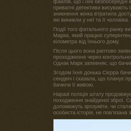
файлів, що і їхні безпосередні
приватні детективи висувають 
зникнення жінка втратила досту
які виникли у неї та її чоловіка.
Події того фатального ранку ви
Марка, який працює суперінтенд
кілометра від їхнього дому.
Після цього вона раптово заяв
проходження через контрольно-
Однак Марк запевняє, що бачи
Згодом їхня донька Сієрра бачи
сендвіч і сказала, що планує пр
бачили її живою.
Наразі поліція штату продовжує
походження знайденої зброї. С
допоможуть зрозуміти, чи стала
особиста історія, не пов’язана