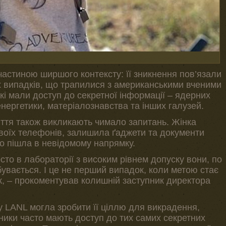
астиною ширшого контексту: її зникнення пов’язали
х випадків, що трапилися з американськими вченими
і мали доступ до секретної інформації – ядерних
нергетики, матеріалознавства та інших галузей.
иття також викликають чимало запитань. Жінка
своїх телефонів, залишила ґаджети та документи
то пішла в невідомому напрямку.
осто в лабораторії з високим рівнем допуску вони, по
ідбувається. І це не перший випадок, коли метою стає
к, – прокоментував колишній заступник директора
у LANL могла зробити її ціллю для викрадення,
вники часто мають доступ до тих самих секретних