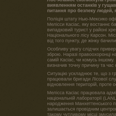
виявленням останків у гущави
питання про безпеку людей,
Поліція штату Нью-Мексико офіц
Мелісси Касіас, яку востаннє б
випадковий турист у районі хр
Національного лісу Карсон. Міс
від того пункту, де жінку бачи
Особливу увагу слідчих привер
зброю. Наразі правоохоронці н
самій Касіас, чи комусь іншом
визначив точну причину та час 
Ситуацію ускладнює те, що з гр
працювали бригади Лісової сл
відновлення територій, проте о
Мелісса Касіас працювала адмі
національній лабораторії (LANL
народження Манхеттенського про
залишається провідним центром
такому чутливому місці змусила