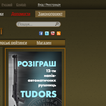
Русский
English
Вхід / Реєстрація
ки
Допомогти
Законопроект
ярські рейтинги
Магазин