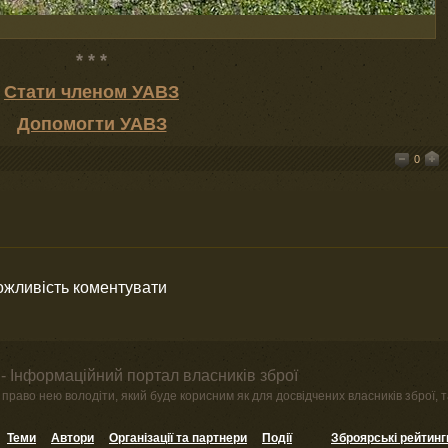
* * *
Стати членом УАВЗ
Допомогти УАВЗ
0
можливість коментувати
- Інформаційний портал власників зброї
право нею володіти, який буде корисним як для досвідчених власників зброї, та
Теми
Автори
Організації та партнери
Події
Зброярські рейтинг