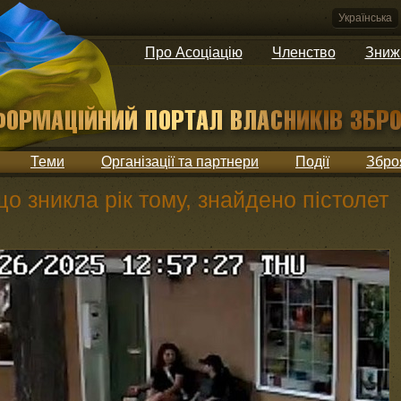
Українська
Про Асоціацію
Членство
Зниж
Теми
Організації та партнери
Події
Збро
що зникла рік тому, знайдено пістолет