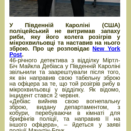
У Південній Кароліні (США)
поліцейський не витримав запаху
риби, яку його колега розігрів у
мікрохвильовці та наставив на нього
зброю. Про це розповідає
New York
Post
.
46-річного детектива з відділку Міртл-
Біч Майкла Дебіаса у Південній Кароліні
звільнили та заарештували після того,
як він направив свою табельну зброю
на офіцера за те, що той розігрів рибу в
мікрохвильовці у відділку. Як відомо,
інцидент стався 2 червня.
«Дебіас вийняв свою вогнепальну
зброю, видану департаментом, з
кобури, перебуваючи в кімнаті для
брифінгів поліції, та направив її на
іншого офіцера», – йдеться у заяві
поліції Маунтін-Брук.