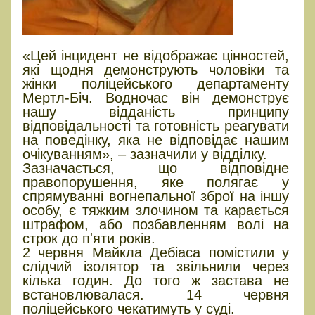
«Цей інцидент не відображає цінностей,
які щодня демонструють чоловіки та
жінки поліцейського департаменту
Мертл-Біч. Водночас він демонструє
нашу відданість принципу
відповідальності та готовність реагувати
на поведінку, яка не відповідає нашим
очікуванням», – зазначили у відділку.
Зазначається, що відповідне
правопорушення, яке полягає у
спрямуванні вогнепальної зброї на іншу
особу, є тяжким злочином та карається
штрафом, або позбавленням волі на
строк до п'яти років.
2 червня Майкла Дебіаса помістили у
слідчий ізолятор та звільнили через
кілька годин. До того ж застава не
встановлювалася. 14 червня
поліцейського чекатимуть у суді.