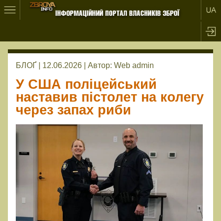
БЛОҐ | 12.06.2026 |
Автор:
Web admin
У США поліцейський
наставив пістолет на колегу
через запах риби