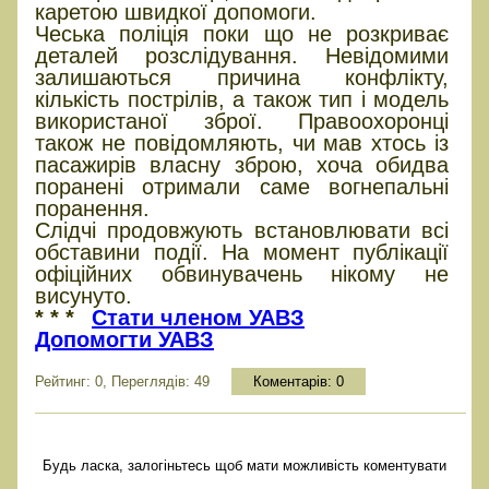
каретою швидкої допомоги.
Чеська поліція поки що не розкриває
деталей розслідування. Невідомими
залишаються причина конфлікту,
кількість пострілів, а також тип і модель
використаної зброї. Правоохоронці
також не повідомляють, чи мав хтось із
пасажирів власну зброю, хоча обидва
поранені отримали саме вогнепальні
поранення.
Слідчі продовжують встановлювати всі
обставини події. На момент публікації
офіційних обвинувачень нікому не
висунуто.
* * *
Стати членом УАВЗ
Допомогти УАВЗ
Рейтинг: 0, Переглядів: 49
Коментарів:
0
Будь ласка, залогіньтесь щоб мати можливість коментувати