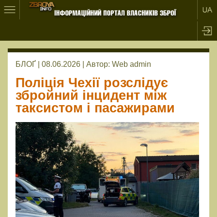
БЛОҐ | 08.06.2026 |
Автор:
Web admin
Поліція Чехії розслідує
збройний інцидент між
таксистом і пасажирами