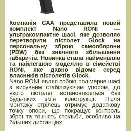
Компанія CAA представила новий
комплект Nano RONI —
ультракомпактне шасі, яке дозволяє
перетворити пістолет Glock на
персональну зброю самооборони
(PDW) без значного збільшення
габаритів. Новинка стала найменшою
та найлегшою моделлю в сімействі
RONI, яке давно відоме серед
власників пістолетів Glock.
Nano RONI являє собою полімерне шасі
з висувним стабілізуючим упором, до
якого пістолет встановлюється без
будь-яких змін конструкції. Після
монтажу стрілець отримує додаткову
точку опори, що покращує контроль
зброї та точність стрільби, особливо на
більших дистанціях.