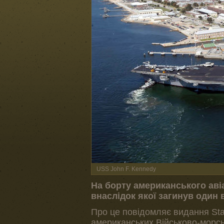
USS John F. Kennedy
На борту американського аві
внаслідок якої загинув оди
Про це повідомляє видання Sta
американських Військово-морсь