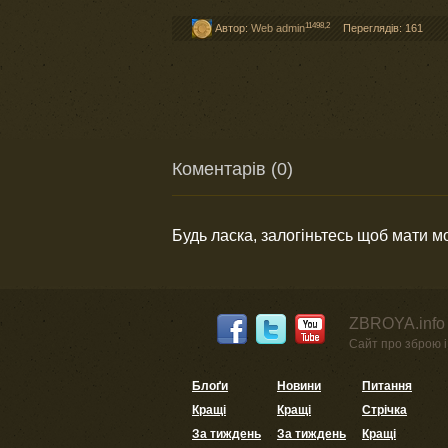
11498,2
Автор:
Web admin
Переглядів: 161
Коментарів (0)
Будь ласка, залогіньтесь щоб мати 
ZBROYA.info 
Сайт про зброю і 
Блоґи
Новини
Питання
Кращі
Кращі
Стрічка
За тиждень
За тиждень
Кращі