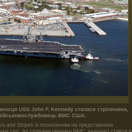
аносця USS John F. Kennedy сталася стрілянина,
н військовослужбовець ВМС США.
rs and Stripes із посиланням на представника
ких сил. За словами речника ВМС, інцидент стався в