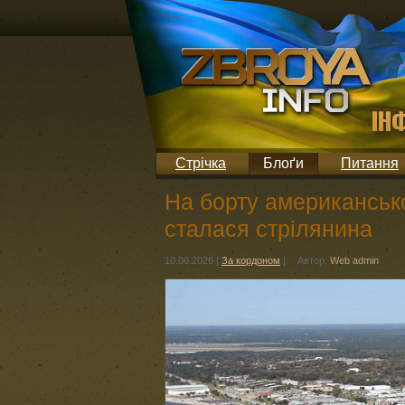
Стрічка
Блоґи
Питання
На борту американсько
сталася стрілянина
10.06.2026
|
За кордоном
|
Автор:
Web admin