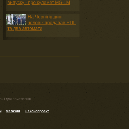
випуску - про кулемет MG-1М
На Чернігівщині
чоловік продавав РПГ
та два автомати
к і для початківців.
и
Магазин
Законопроект