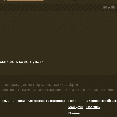
0
можливість коментувати
- Інформаційний портал власників зброї
право нею володіти, який буде корисним як для досвідчених власників зброї, та
Теми
Автори
Організації та партнери
Події
Зброярські рейтинг
Майбутні
Політики
Поточні