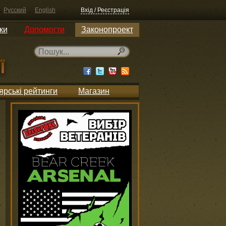
Русский
English
Вхід / Реєстрація
ки
Допомогти
Законопроект
ярські рейтинги
Магазин