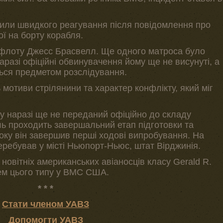
сили швидкого реагування після повідомлення про
ї на борту корабля.
 флоту Джесс Брасвелл. Ще одного матроса було
Наразі офіційні обвинувачення йому ще не висунуті, а
ься предметом розслідування.
отиви стрілянини та характер конфлікту, який міг
y наразі ще не переданий офіційно до складу
ь проходить завершальний етап підготовки та
оку він завершив перші ходові випробування. На
еребував у місті Ньюпорт-Ньюс, штат Вірджинія.
 новітніх американських авіаносців класу Gerald R.
лем цього типу у ВМС США.
* * *
Стати членом УАВЗ
Допомогти УАВЗ