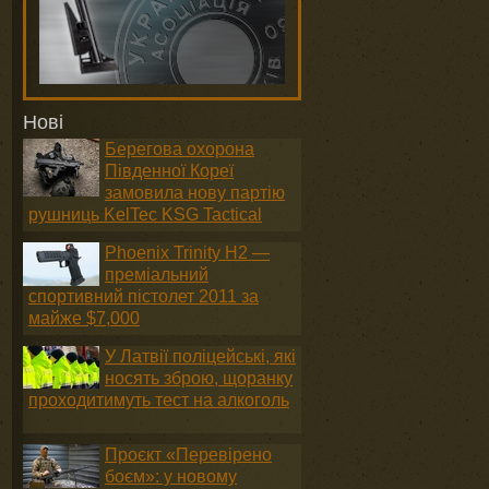
Нові
Берегова охорона
Південної Кореї
замовила нову партію
рушниць KelTec KSG Tactical
Phoenix Trinity H2 —
преміальний
спортивний пістолет 2011 за
майже $7,000
У Латвії поліцейські, які
носять зброю, щоранку
проходитимуть тест на алкоголь
Проєкт «Перевірено
боєм»: у новому