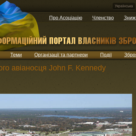
Українська
Про Асоціацію
Членство
Зниж
Теми
Організації та партнери
Події
Збро
го авіаносця John F. Kennedy