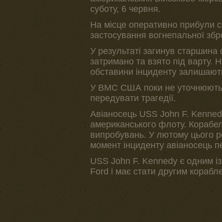
суботу, 6 червня.
На місце оперативно прибули 
застосування вогнепальної збро
У результаті загинув старшина
затримано та взято під варту. 
обставини інциденту залишают
У ВМС США поки не уточнюють м
передувати трагедії.
Авіаносець USS John F. Kenned
американського флоту. Корабел
випробувань. У лютому цього р
момент інциденту авіаносець п
USS John F. Kennedy є одним із
Ford і має стати другим кораб