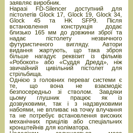
заявляє виробник.
Наразі FD-Silencer доступний для
пістолетів Glock 17, Glock 19, Glock 34,
Glock 45 та HK SFP9. Після
встановлення конструкція додає
близько 165 мм до довжини зброї та
надає пістолету незвичного
футуристичного вигляду. Автори
видання жартують, що така зброя
більше нагадує реквізит із фільмів
«Робокоп» або «Суддя Дредд», ніж
звичайний цивільний пістолет для
стрільбища.
Однією з головних переваг системи є
те, що вона не взаємодіє
безпосередньо зі стволом. Завдяки
цьому глушник працює як із
дозвуковими, так і з надзвуковими
набоями, не впливає на точку влучання
та не потребує встановлення високих
механічних прицілів або спеціальних
кронштейнів для коліматора.