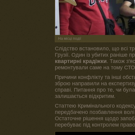
На місці події
Слідство встановило, що всі тр
Грузії. Один із убитих раніше п
квартирні крадіжки
. Також з'
ремонтували саме на тому СТО
Причини конфлікту та інші обс
зброю направили на експертизу
справі. Питання про те, чи бу
залишається відкритим.
Статтею Кримінального кодексу
передбачено позбавлення волі н
Остаточне рішення щодо запоб
перебуває під контролем право