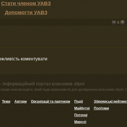
Стати членом УАВЗ
Допомогти УАВЗ
0
можливість коментувати
- Інформаційний портал власників зброї
право нею володіти, який буде корисним як для досвідчених власників зброї, та
Теми
Автори
Організації та партнери
Події
Зброярські рейтинг
Майбутні
Політики
Поточні
Минулі