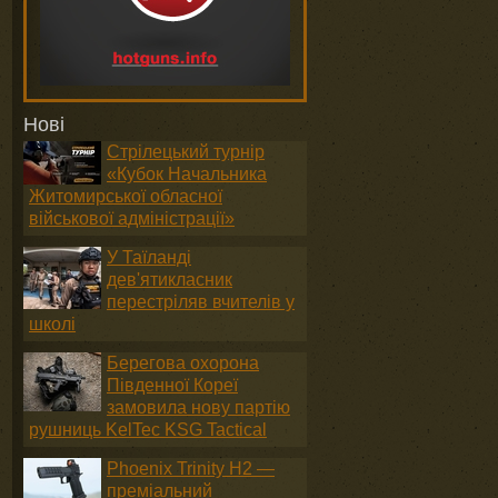
Нові
Стрілецький турнір
«Кубок Начальника
Житомирської обласної
військової адміністрації»
У Таїланді
дев'ятикласник
перестріляв вчителів у
школі
Берегова охорона
Південної Кореї
замовила нову партію
рушниць KelTec KSG Tactical
Phoenix Trinity H2 —
преміальний