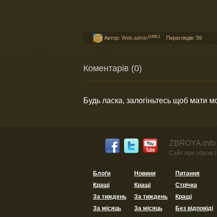
11498,2
Автор:
Web admin
Переглядів: 59
Коментарів (0)
Будь ласка, залогіньтесь щоб мати 
ZBROYA.info 
Сайт про зброю і 
Блоґи
Новини
Питання
Кращі
Кращі
Стрічка
За тиждень
За тиждень
Кращі
За місяць
За місяць
Без відповіді