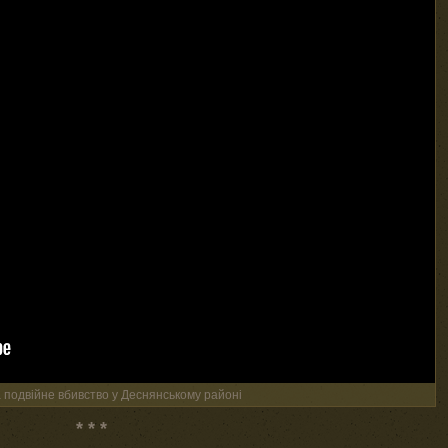
 подвійне вбивство у Деснянському районі
* * *