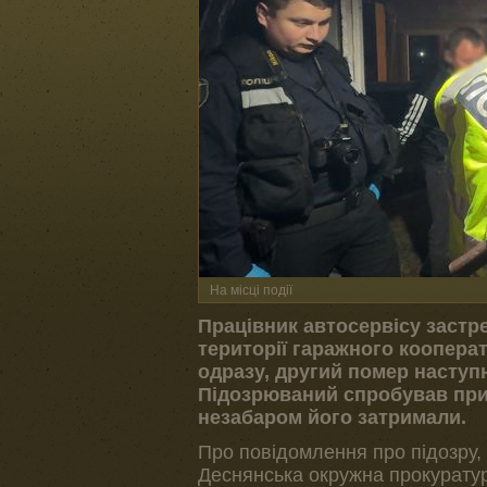
На місці події
Працівник автосервісу застре
території гаражного кооперат
одразу, другий помер наступн
Підозрюваний спробував прих
незабаром його затримали.
Про повідомлення про підозру,
Деснянська окружна прокуратур