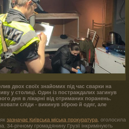
лив двох своїх знайомих під час сварки на
иву у столиці. Один із постраждалих загинув
ого дня в лікарні від отриманих поранень.
овати сліди - викинув зброю й одяг, але
 як
зазначає Київська міська прокуратура
, оголосила
а. 34-річному громадянину Грузії інкримінують