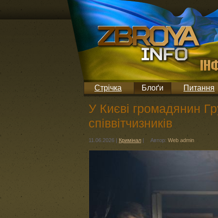
Стрічка
Блоґи
Питання
У Києві громадянин Гру
співвітчизників
11.06.2026
|
Кримінал
|
Автор:
Web admin