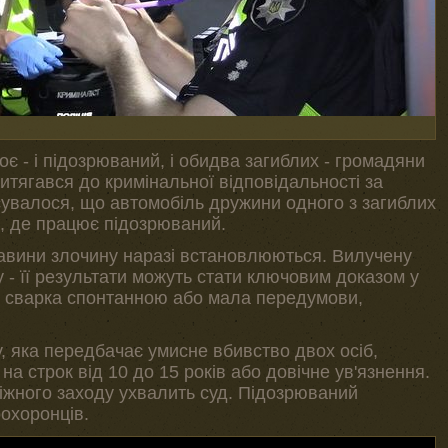
оє - і підозрюваний, і обидва загиблих - громадяни
ритягався до кримінальної відповідальності за
ясувалося, що автомобіль дружини одного з загиблих
, де працює підозрюваний.
тавини злочину наразі встановлюються. Вилучену
 - її результати можуть стати ключовим доказом у
ла сварка спонтанною або мала передумови,
, яка передбачає умисне вбивство двох осіб,
а строк від 10 до 15 років або довічне ув'язнення.
іжного заходу ухвалить суд. Підозрюваний
охоронців.