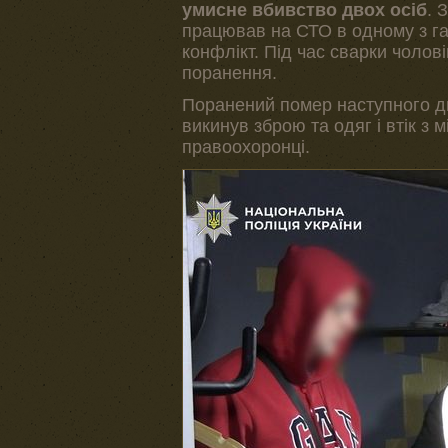
умисне вбивство двох осіб
. 
працював на СТО в одному з г
конфлікт. Під час сварки чолов
поранення.
Поранений помер наступного дн
викинув зброю та одяг і втік з 
правоохоронці.