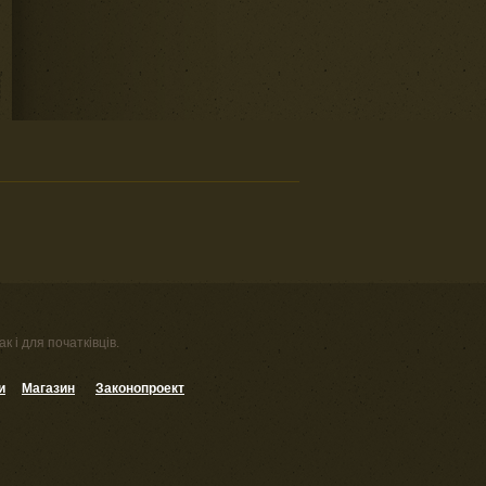
к і для початківців.
и
Магазин
Законопроект