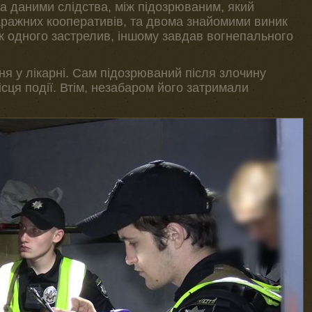
За даними слідства, між підозрюваним, який
аражних кооперативів, та двома знайомими виник
ік одного застрелив, іншому завдав вогнепального
я у лікарні. Сам підозрюваний після злочину
місця події. Втім, незабаром його затримали