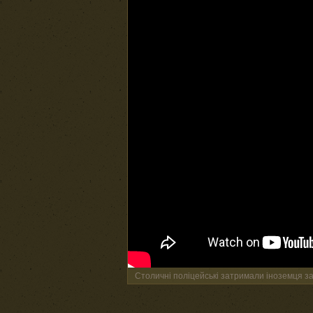
Столичні поліцейські затримали іноземця за