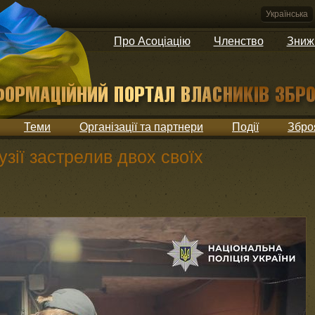
Українська
Про Асоціацію
Членство
Зниж
Теми
Організації та партнери
Події
Збро
зії застрелив двох своїх