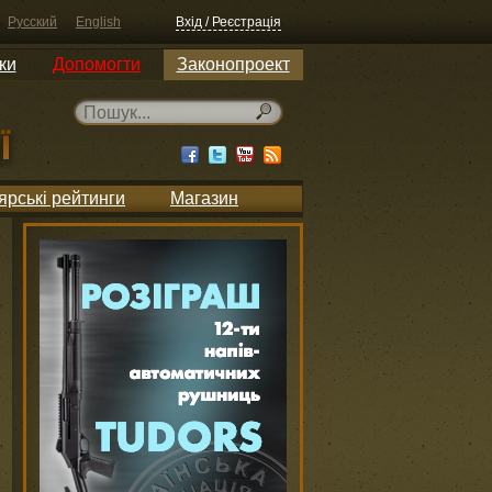
Русский
English
Вхід / Реєстрація
ки
Допомогти
Законопроект
ярські рейтинги
Магазин