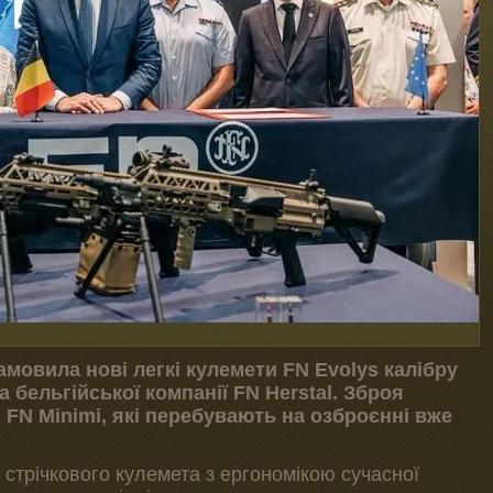
мовила нові легкі кулемети FN Evolys калібру
бельгійської компанії FN Herstal. Зброя
 FN Minimi, які перебувають на озброєнні вже
 стрічкового кулемета з ергономікою сучасної