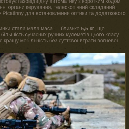
истовує газовідвідну автоматику з коротким ходом
нні органи керування, телескопічний складаний
у Picatinny для встановлення оптики та додаткового
винки стала мала маса — близько
5,5 кг
, що
більшість сучасних ручних кулеметів цього класу.
 кращу мобільність без суттєвої втрати вогневої