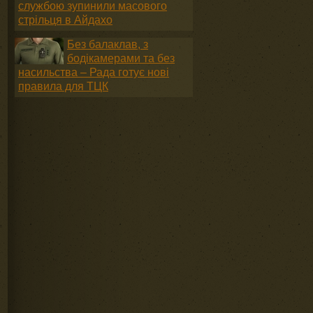
службою зупинили масового
стрільця в Айдахо
Без балаклав, з
бодікамерами та без
насильства – Рада готує нові
правила для ТЦК