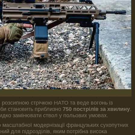
розсипною стрічкою НАТО та веде вогонь із
льби становить приблизно
750 пострілів за хвилину
.
идко замінювати ствол у польових умовах.
ю масштабної модернізації французьких сухопутних
ний для підрозділів, яким потрібна висока