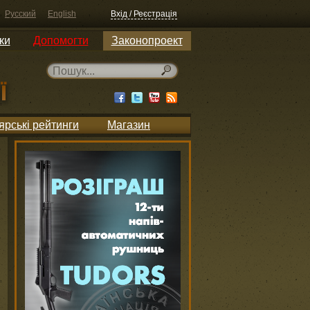
Русский
English
Вхід / Реєстрація
ки
Допомогти
Законопроект
ярські рейтинги
Магазин