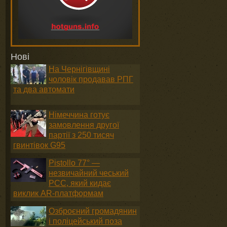
Нові
На Чернігівщині
чоловік продавав РПГ
та два автомати
Німеччина готує
замовлення другої
партії з 250 тисяч
гвинтівок G95
Pistollo 77° —
незвичайний чеський
PCC, який кидає
виклик AR-платформам
Озброєний громадянин
і поліцейський поза