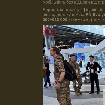
мобільність без відмови від ст
Вартість контракту офіційно не
ціна одного кулемета
FN Evoly
000–€12 000
залежно від компле