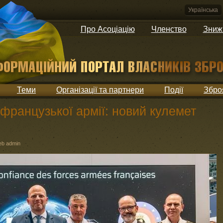
Українська
Про Асоціацію
Членство
Зниж
Теми
Організації та партнери
Події
Збро
французької армії: новий кулемет
b admin