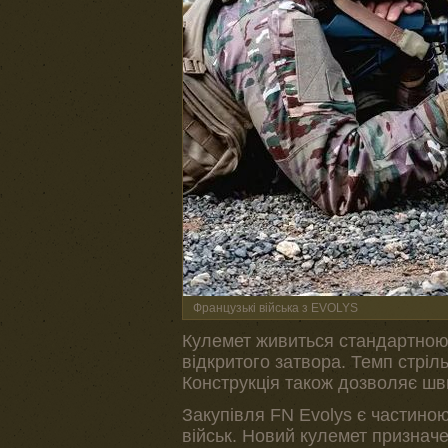
Французькі війська з EVOLYS
Кулемет живиться стандартною 
відкритого затвора. Темп стрі
Конструкція також дозволяє шв
Закупівля FN Evolys є частино
військ. Новий кулемет призначе