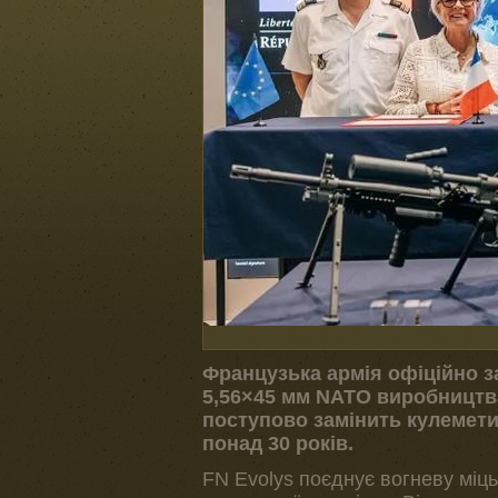
Французька армія офіційно за
5,56×45 мм NATO виробництва 
поступово замінить кулемети
понад 30 років.
FN Evolys поєднує вогневу міць