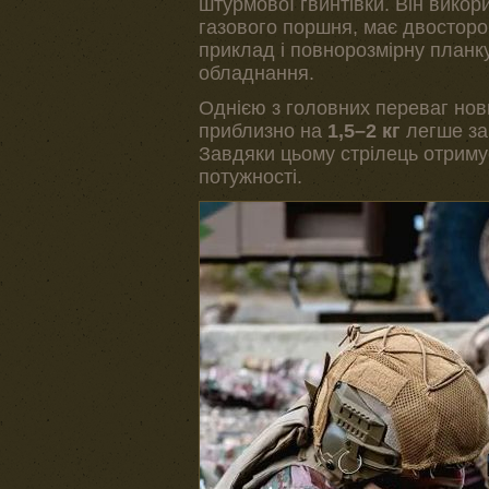
штурмової гвинтівки. Він викор
газового поршня, має двосторо
приклад і повнорозмірну планк
обладнання.
Однією з головних переваг но
приблизно на
1,5–2 кг
легше за 
Завдяки цьому стрілець отримує
потужності.