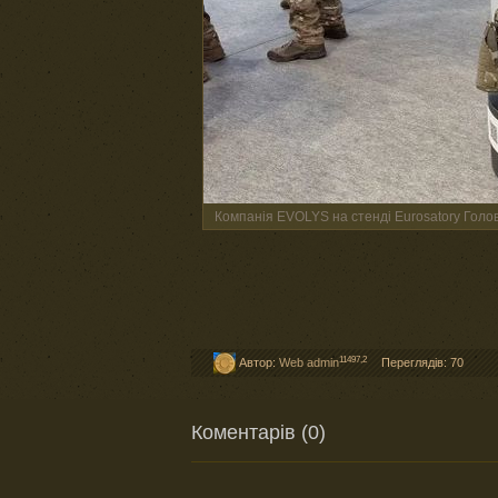
Компанія EVOLYS на стенді Eurosatory Голо
11497,2
Автор:
Web admin
Переглядів: 70
Коментарів (0)