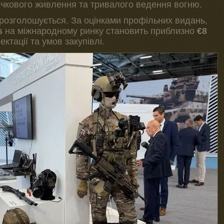
річкового живлення та тривалого ведення вогню.
 розголошується. За оцінками профільних видань,
s
на міжнародному ринку становить приблизно
€8
ктації та умов закупівлі.