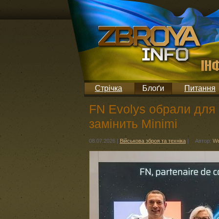
Стрічка
Блоґи
Питання
FN Evolys обрали для 
замінить Minimi
08.07.2026
|
Військова зброя та техніка
|
Автор:
We