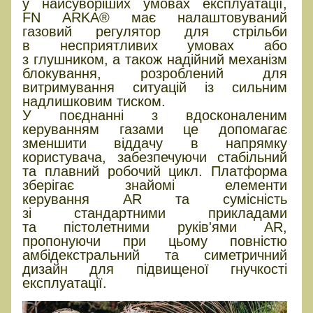
у найсуворіших умовах експлуатації,
FN ARKA® має налаштовуваний
газовий регулятор для стрільби
в несприятливих умовах або
з глушником, а також надійний механізм
блокування, розроблений для
витримування ситуацій із сильним
надлишковим тиском.
У поєднанні з вдосконаленим
керуванням газами це допомагає
зменшити віддачу в напрямку
користувача, забезпечуючи стабільний
та плавний робочий цикл. Платформа
зберігає знайомі елементи
керування AR та сумісність
зі стандартними прикладами
та пістолетними руків'ями AR,
пропонуючи при цьому повністю
амбідекстральний та симетричний
дизайн для підвищеної гнучкості
експлуатації.