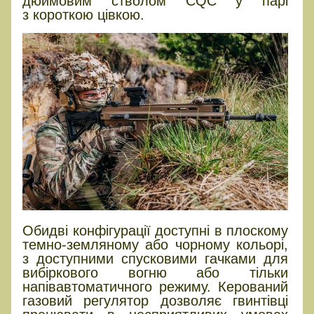
дюймовим стволом CQC у парі
з короткою цівкою.
Обидві конфігурації доступні в плоскому
темно-земляному або чорному кольорі,
з доступними спусковими гачками для
вибіркового вогню або тільки
напівавтоматичного режиму. Керований
газовий регулятор дозволяє гвинтівці