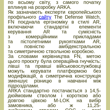
по всьому світу, з самого початку
вплинув на розробку ARKA.
Як зазначають експерти європейського
профільного
сайту
The Defense Watch,
FN поєднала ергономіку в стилі AR,
включаючи стандартні елементи
керування AR та сумісність
з комерційними прикладами
та пістолетними рукоятками AR,
з повністю амбідекстральною
та симетричною ствольною коробкою.
За словами керівництва FN, метою
цього проєкту була операційна гнучкість:
лівші та правші військовослужбовці
можуть керувати платформою без
модифікацій, а симетрична конструкція
зменшує різницю в навчанні між
підрозділами.
ARKA стандартно постачається з 14,5-
дюймовим стволом і короткою або
довгою цівкою M-LOK на вибір
замовника, або ж 11,25-