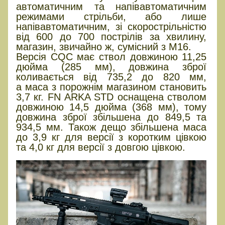
автоматичним та напівавтоматичним
режимами стрільби, або лише
напівавтоматичним, зі скорострільністю
від 600 до 700 пострілів за хвилину,
магазин, звичайно ж, сумісний з M16.
Версія CQC має ствол довжиною 11,25
дюйма (285 мм), довжина зброї
коливається від 735,2 до 820 мм,
а маса з порожнім магазином становить
3,7 кг. FN ARKA STD оснащена стволом
довжиною 14,5 дюйма (368 мм), тому
довжина зброї збільшена до 849,5 та
934,5 мм. Також дещо збільшена маса
до 3,9 кг для версії з коротким цівкою
та 4,0 кг для версії з довгою цівкою.