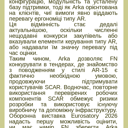
конфігурацію, модульність та усталену
базу підтримки, тоді як Arka орієнтована
на клієнтів, чиї вимоги явно віддають
перевагу ергономіці типу AR.
Ця відмінність стає дедалі
актуальнішою, оскільки численні
нещодавні конкурси закупівель або
вказували елементи керування типу AR,
або надавали їм значну перевагу під
час оцінки.
Таким чином, Arka дозволяє FN
конкурувати в тендерах, де знайомство
з поводженням у стилі AR-15 є
фактично необхідною умовою,
продовжуючи підтримувати
користувачів SCAR. Водночас, повторне
використання перевірених робочих
компонентів SCAR обмежує ризики
розробки та використовує існуючу
виробничу та допоміжну інфраструктуру.
Оборонна виставка Eurosatory 2026
надасть першу можливість оцінити,
чи має намір FN зберегти Arka