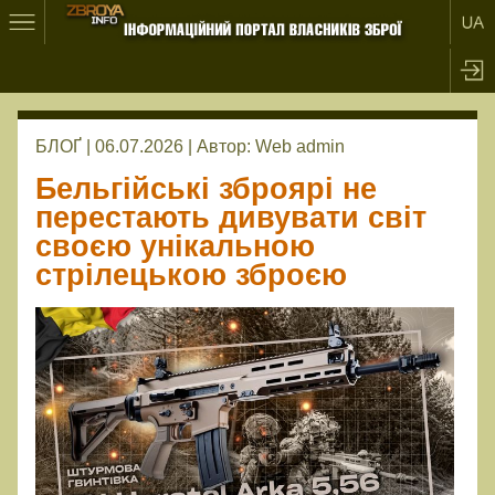
БЛОҐ | 06.07.2026 |
Автор:
Web admin
Бельгійські зброярі не
перестають дивувати світ
своєю унікальною
стрілецькою зброєю