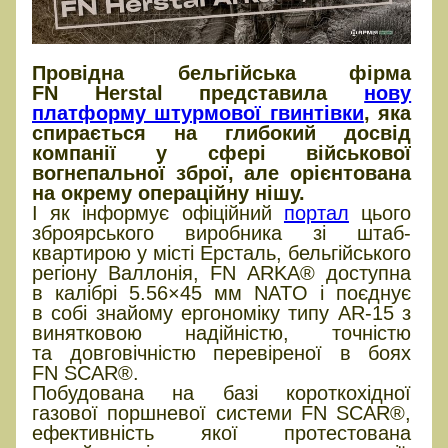
Провідна бельгійська фірма
FN Herstal представила
нову
платформу штурмової гвинтівки
, яка
спирається на глибокий досвід
компанії у сфері військової
вогнепальної зброї, але орієнтована
на окрему операційну нішу.
І як інформує офіційний
портал
цього
зброярського виробника зі штаб-
квартирою у місті Ерсталь, бельгійського
регіону Валлонія, FN ARKA® доступна
в калібрі 5.56×45 мм NATO і поєднує
в собі знайому ергономіку типу AR-15 з
винятковою надійністю, точністю
та довговічністю перевіреної в боях
FN SCAR®.
Побудована на базі короткохідної
газової поршневої системи FN SCAR®,
ефективність якої протестована