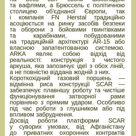
та вафлями, а Брюссель є політичною
столицею об’єднаної Європи, так
і компанія FN Herstal традиційно
асоціюється на ринку засобів безпеки
та оборони з бойовими гвинтівками
та карабінами, побудованими
на традиційній архітектурі AR-15 або
власною запатентованою системою.
ARKA являє собою відхід від
реальності: конструкція з чистого
аркуша, яка запозичує ідеї з обох ліній,
а не повністю віддана жодній з них.
Короткохідний газовий поршень —
відмінна риса конструкції SCAR —
забезпечує плавнішу роботу та чистіше
функціонування затворної рами
порівняно з прямим ударом. Особливо
під час роботи з глушником або під
впливом забруднення.
Досвід роботи платформи SCAR
у суворих умовах, від Афганістану
до приватних охоронних контрактів