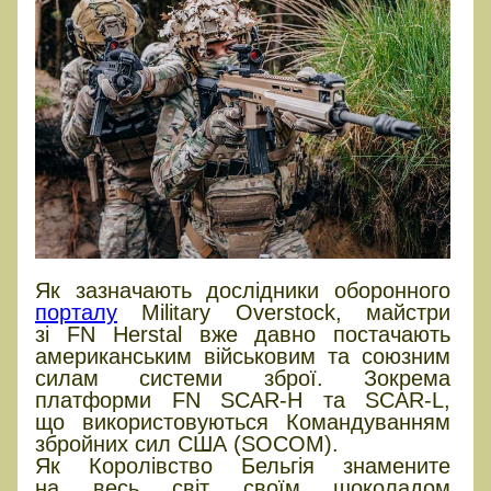
Як зазначають дослідники оборонного
порталу
Military Overstock, майстри
зі FN Herstal вже давно постачають
американським військовим та союзним
силам системи зброї. Зокрема
платформи FN SCAR-H та SCAR-L,
що використовуються Командуванням
збройних сил США (SOCOM).
Як Королівство Бельгія знамените
на весь світ своїм шоколадом