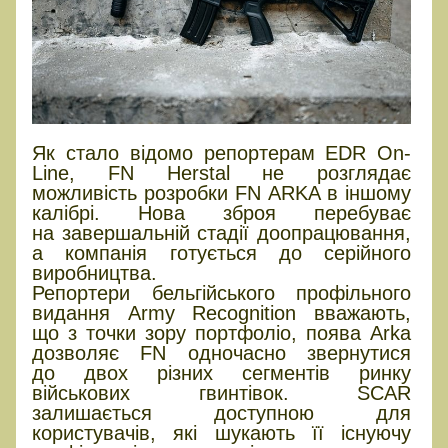
Як стало відомо репортерам EDR On-
Line, FN Herstal не розглядає
можливість розробки FN ARKA в іншому
калібрі. Нова зброя перебуває
на завершальній стадії доопрацювання,
а компанія готується до серійного
виробництва.
Репортери бельгійського профільного
видання Army Recognition вважають,
що з точки зору портфоліо, поява Arka
дозволяє FN одночасно звернутися
до двох різних сегментів ринку
військових гвинтівок. SCAR
залишається доступною для
користувачів, які шукають її існуючу