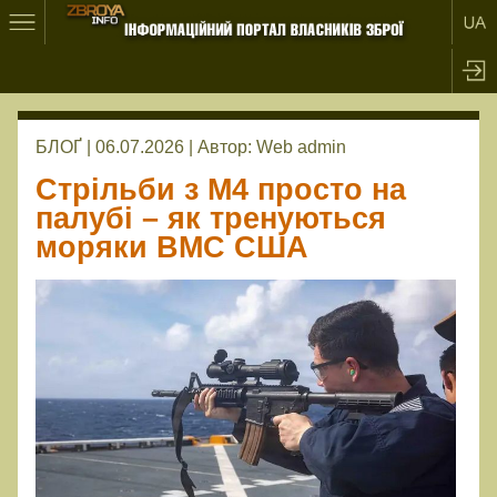
БЛОҐ | 06.07.2026 |
Автор:
Web admin
Стрільби з М4 просто на
палубі – як тренуються
моряки ВМС США