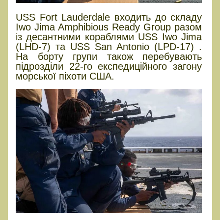
USS Fort Lauderdale входить до складу
Iwo Jima Amphibious Ready Group разом
із десантними кораблями USS Iwo Jima
(LHD-7) та USS San Antonio (LPD-17) .
На борту групи також перебувають
підрозділи 22-го експедиційного загону
морської піхоти США.