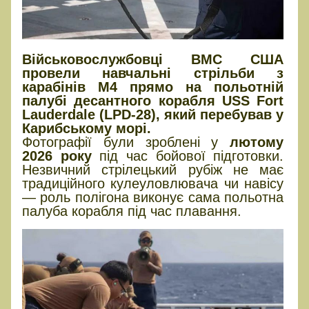
Військовослужбовці ВМС США
провели навчальні стрільби з
карабінів M4 прямо на польотній
палубі десантного корабля USS Fort
Lauderdale (LPD-28), який перебував у
Карибському морі.
Фотографії були зроблені у
лютому
2026 року
під час бойової підготовки.
Незвичний стрілецький рубіж не має
традиційного кулеуловлювача чи навісу
— роль полігона виконує сама польотна
палуба корабля під час плавання.