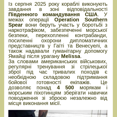
Із серпня 2025 року кораблі виконують
завдання в зоні відповідальності
Південного командування США
. У
межах операції
Operation Southern
Spear
вони беруть участь у боротьбі з
наркотрафіком, забезпеченні морської
безпеки, перехопленні контрабанди,
посиленні охорони дипломатичних
представництв у Гаїті та Венесуелі, а
також надавали гуманітарну допомогу
Ямайці після урагану
Melissa
.
За словами американських військових,
регулярні тренування зі стрілецької
зброї під час тривалих походів є
необхідною складовою підтримання
бойової готовності екіпажів. Це
дозволяє понад
4 500
морякам і
морським піхотинцям зберігати навички
поводження зі зброєю незалежно від
місця виконання місії.