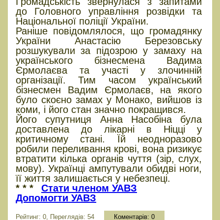
Громадськість звернулася з запитами
до Головного управління розвідки та
Національної поліції України.
Раніше повідомлялося, що громадянку
України Анастасію Березовську
розшукували за підозрою у замаху на
українського бізнесмена Вадима
Єрмолаєва та участі у злочинній
організації. Тим часом український
бізнесмен Вадим Єрмолаєв, на якого
було скоєно замах у Монако, вийшов із
коми, і його стан значно покращився.
Його супутниця Анна Насобіна була
доставлена ​​до лікарні в Ніцці у
критичному стані. Їй неодноразово
робили переливання крові, вона ризикує
втратити кілька органів чуття (зір, слух,
мову). Українці ампутували обидві ноги,
її життя залишається у небезпеці.
* * *
Стати членом УАВЗ
Допомогти УАВЗ
Рейтинг: 0, Переглядів: 54
Коментарів:
0