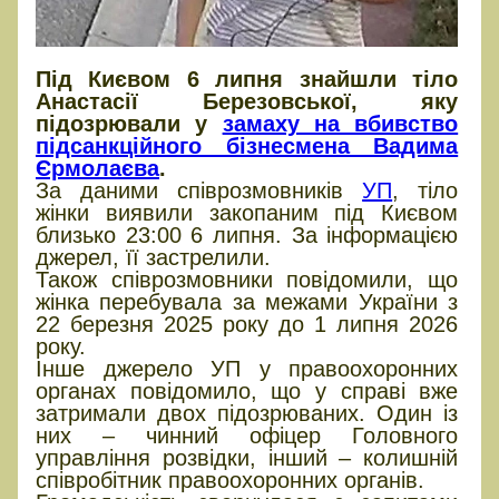
Під Києвом 6 липня знайшли тіло
Анастасії Березовської, яку
підозрювали у
замаху на вбивство
підсанкційного бізнесмена Вадима
Єрмолаєва
.
За даними співрозмовників
УП
, тіло
жінки виявили закопаним під Києвом
близько 23:00 6 липня. За інформацією
джерел, її застрелили.
Також співрозмовники повідомили, що
жінка перебувала за межами України з
22 березня 2025 року до 1 липня 2026
року.
Інше джерело УП у правоохоронних
органах повідомило, що у справі вже
затримали двох підозрюваних. Один із
них – чинний офіцер Головного
управління розвідки, інший – колишній
співробітник правоохоронних органів.