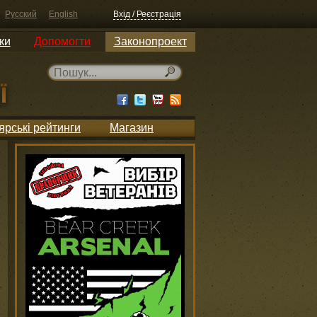
Русский
English
Вхід / Реєстрація
ки
Допомогти
Законопроект
ярські рейтинги
Магазин