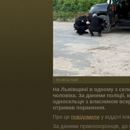
На місці події
На Львівщині в одному з сел
чоловіка. За даними поліції,
односельця з власником всере
отримав поранення.
Про це
повідомили
у відділі ко
За даними правоохоронців, до 