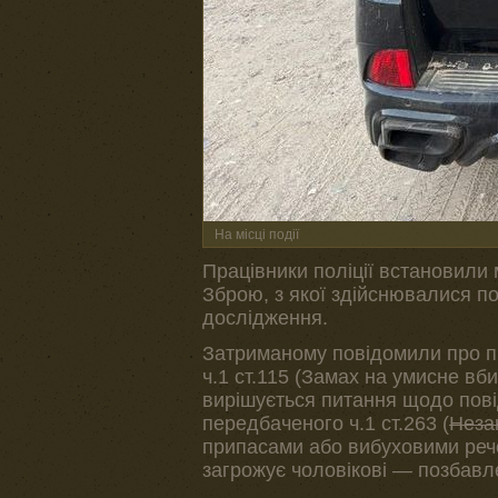
На місці події
Працівники поліції встановили 
Зброю, з якої здійснювалися по
дослідження.
Затриманому повідомили про під
ч.1 ст.115 (Замах на умисне вб
вирішується питання щодо пові
передбаченого ч.1 ст.263 (
Неза
припасами або вибуховими реч
загрожує чоловікові — позбавле