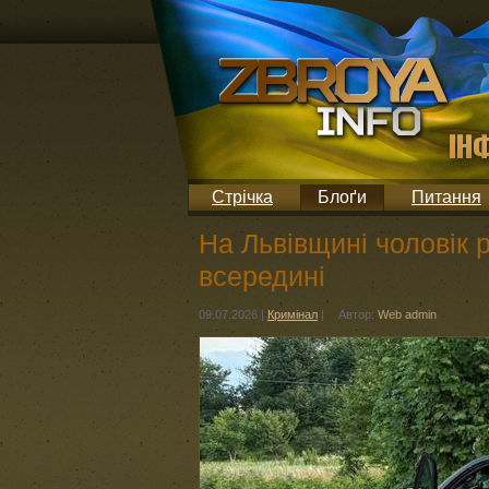
Стрічка
Блоґи
Питання
На Львівщині чоловік р
всередині
09.07.2026
|
Кримінал
|
Автор:
Web admin