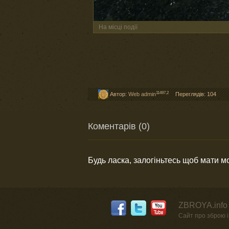
На місці події
11497,2
Автор:
Web admin
Переглядів: 104
Коментарів (0)
Будь ласка, залогіньтесь щоб мати 
ZBROYA.info 
Сайт про зброю і 