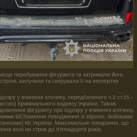
місце перебування фігуранта та затримали його.
стріли, вилучили та скерували її на експертне
озру у вчиненні злочину, передбаченого ч.2 ст.15 -
ивство) Кримінального кодексу України. Також
домлення фігуранту про підозру у вчиненні злочину,
конне
БЕЗзаконне поводження зі зброєю, бойовими
овинами) КК України. Максимальне покарання, що
ння волі на строк до п'ятнадцяти років.