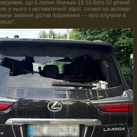
овідомив, що 6 липня близько 19:10 його 32-річний
ив у нього з автоматичної зброї, схожої на автомат
нини заявник дістав поранення — кулі влучили в
exus".