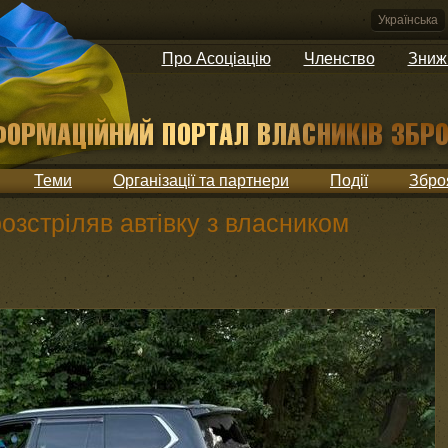
Українська
Про Асоціацію
Членство
Зниж
Теми
Організації та партнери
Події
Збро
озстріляв автівку з власником