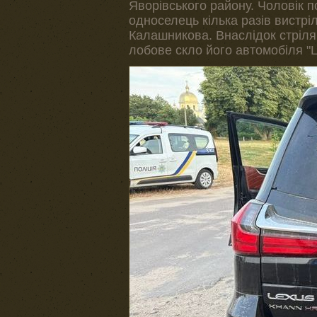
Яворівського району. Чоловік п
односелець кілька разів вистріл
Калашникова. Внаслідок стріля
лобове скло його автомобіля "L