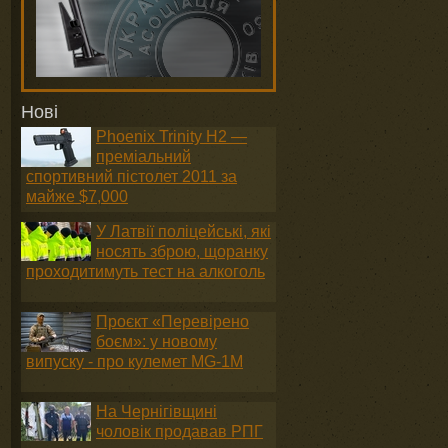
Нові
Phoenix Trinity H2 —
преміальний
спортивний пістолет 2011 за
майже $7,000
У Латвії поліцейські, які
носять зброю, щоранку
проходитимуть тест на алкоголь
Проєкт «Перевірено
боєм»: у новому
випуску - про кулемет MG-1М
На Чернігівщині
чоловік продавав РПГ