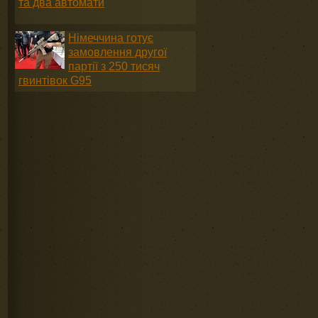
та два автомати
Німеччина готує
замовлення другої
партії з 250 тисяч
гвинтівок G95