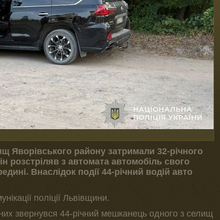
ищ Яворівського району затримали 32-річного
 він розстріляв з автомата автомобіль свого
дині. Внаслідок події 44-річний водій авто
мунікації поліції Львівщини.
них звернувся 44-річний мешканець одного з селищ