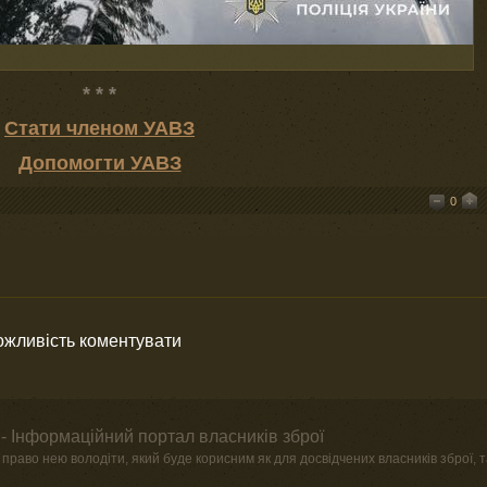
* * *
Стати членом УАВЗ
Допомогти УАВЗ
0
можливість коментувати
- Інформаційний портал власників зброї
право нею володіти, який буде корисним як для досвідчених власників зброї, та