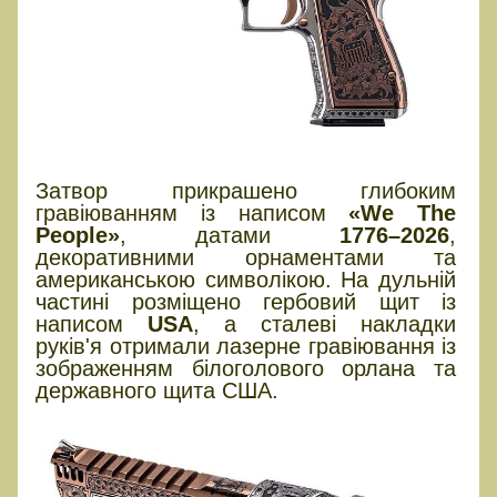
Затвор прикрашено глибоким
гравіюванням із написом
«We The
People»
, датами
1776–2026
,
декоративними орнаментами та
американською символікою. На дульній
частині розміщено гербовий щит із
написом
USA
, а сталеві накладки
руків'я отримали лазерне гравіювання із
зображенням білоголового орлана та
державного щита США.