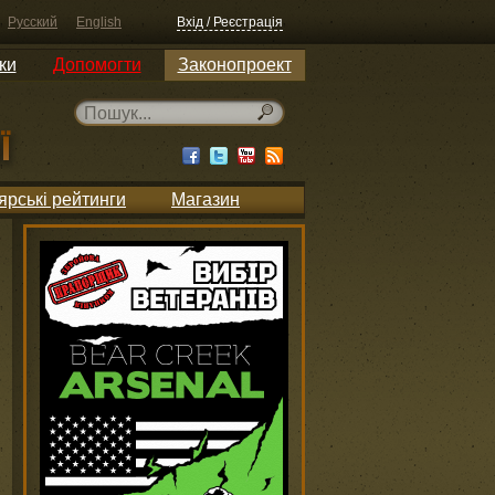
Русский
English
Вхід / Реєстрація
ки
Допомогти
Законопроект
ярські рейтинги
Магазин