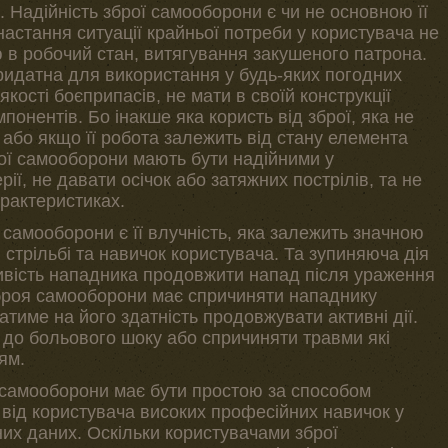
. Надійність зброї самооборони є чи не основною її
астання ситуації крайньої потреби у користувача не
 в робочий стан, витягування закушеного патрона.
идатна для використання у будь-яких погодних
якості боєприпасів, не мати в своїй конструкції
понентів. Бо інакше яка користь від зброї, яка не
 або якщо її робота залежить від стану елемента
ої самооборони мають бути надійними у
рії, не давати осічок або затяжних пострілів, та не
арактеристиках.
самооборони є її влучність, яка залежить значною
 стрільбі та навичок користувача. Та зупиняюча дія
ливість нападника продовжити напад після ураження
броя самооборони має спричиняти нападнику
тиме на його здатність продовжувати активні дії.
до больового шоку або спричиняти травми які
ям.
 самооборони має бути простою за способом
 від користувача високих професійних навичок у
них даних. Оскільки користувачами зброї