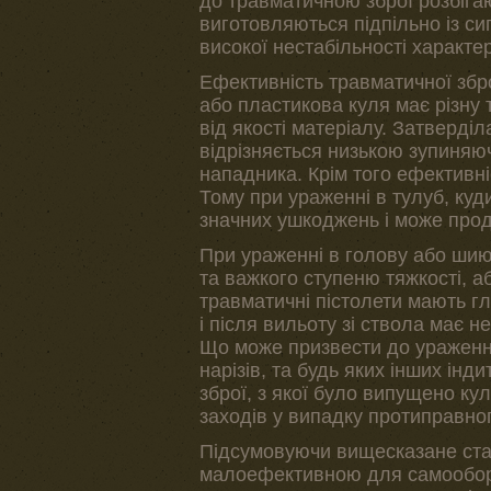
до травматичною зброї розбігают
виготовляються підпільно із си
високої нестабільності характер
Ефективність травматичної збро
або пластикова куля має різну т
від якості матеріалу. Затверділ
відрізняється низькою зупиняюч
нападника. Крім того ефективні
Тому при ураженні в тулуб, куд
значних ушкоджень і може продо
При ураженні в голову або шию
та важкого ступеню тяжкості, аб
травматичні пістолети мають гл
і після вильоту зі ствола має н
Що може призвести до ураження 
нарізів, та будь яких інших і
зброї, з якої було випущено ку
заходів у випадку протиправно
Підсумовуючи вищесказане ста
малоефективною для самооборон