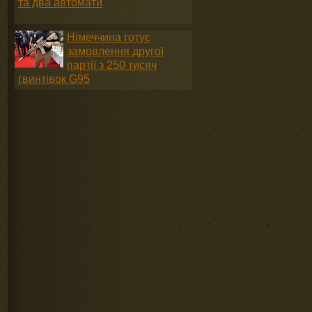
та два автомати
Німеччина готує
замовлення другої
партії з 250 тисяч
гвинтівок G95