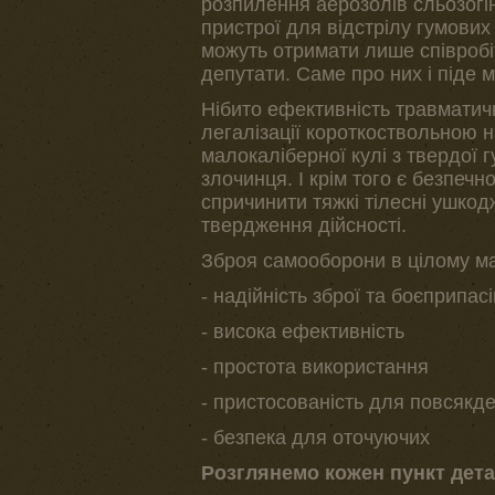
розпилення аерозолів сльозогінн
пристрої для відстрілу гумових 
можуть отримати лише співробі
депутати. Саме про них і піде м
Нібито ефективність травматичн
легалізації короткоствольною на
малокаліберної кулі з твердої
злочинця. І крім того є безпечн
спричинити тяжкі тілесні ушко
твердження дійсності.
Зброя самооборони в цілому ма
- надійність зброї та боєприпасі
- висока ефективність
- простота використання
- пристосованість для повсякд
- безпека для оточуючих
Розглянемо кожен пункт дета