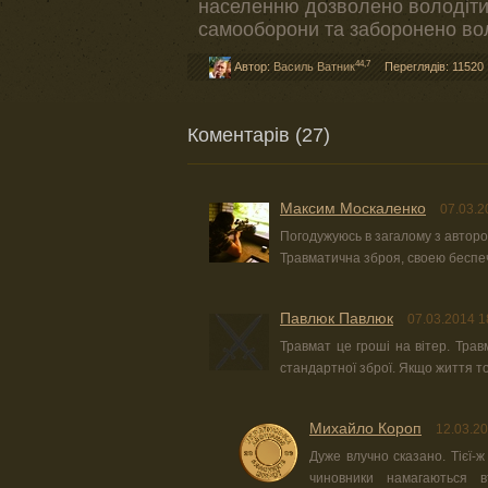
населенню дозволено володіти
самооборони та заборонено вол
44,7
Автор:
Василь Ватник
Переглядів: 11520
Коментарів (27)
Максим Москаленко
07.03.2
Погодужуюсь в загалому з авторо
Травматична зброя, своею беспе
Павлюк Павлюк
07.03.2014 1
Травмат це гроші на вітер. Тра
стандартної зброї. Якщо життя то
Михайло Короп
12.03.20
Дуже влучно сказано. Тієї-ж
чиновники намагаються 