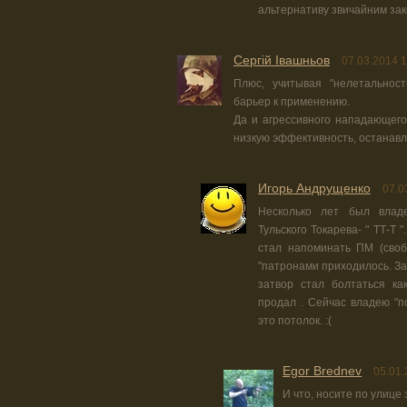
альтернативу звичайним зак
Сергій Івашньов
07.03.2014 1
Плюс, учитывая "нелетальност
барьер к применению.
Да и агрессивного нападающего
низкую эффективность, останавл
Игорь Андрущенко
07.0
Несколько лет был владе
Тульского Токарева- " ТТ-Т 
стал напоминать ПМ (своб
"патронами приходилось. За
затвор стал болтаться ка
продал . Сейчас владею "
это потолок. :(
Egor Brednev
05.01.
И что, носите по улице