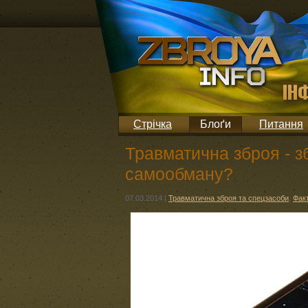
Стрічка
Блоґи
Питання
Травматична зброя - 
самообману?
07.03.2014
|
Травматична зброя та спецзасоби
,
Факт