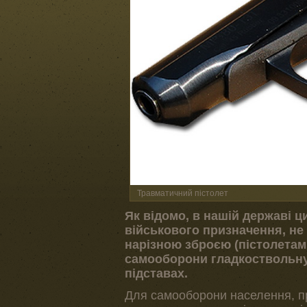
Травматичний пістолет
Як відомо, в нашій державі ци
військового призначення, не
нарізною зброєю (пістолетам
самооборони гладкоствольну 
підставах.
Для самооборони населення, п