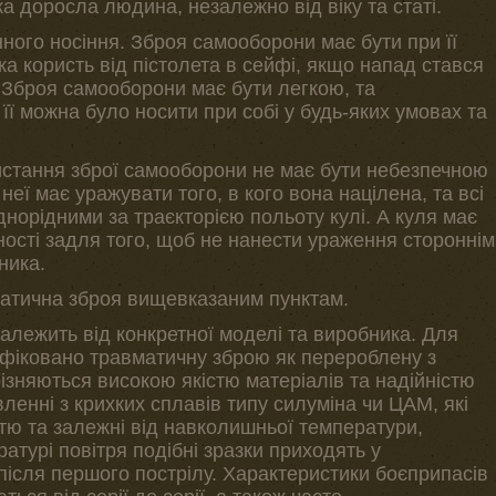
 доросла людина, незалежно від віку та статі.
ного носіння. Зброя самооборони має бути при її
ка користь від пістолета в сейфі, якщо напад стався
. Зброя самооборони має бути легкою, та
ї можна було носити при собі у будь-яких умовах та
истання зброї самооборони не має бути небезпечною
неї має уражувати того, в кого вона націлена, та всі
днорідними за траєкторією польоту кулі. А куля має
ності задля того, щоб не нанести ураження стороннім
ника.
матична зброя вищевказаним пунктам.
залежить від конкретної моделі та виробника. Для
тифіковано травматичну зброю як перероблену з
різняються високою якістю матеріалів та надійністю
овленні з крихких сплавів типу силуміна чи ЦАМ, які
стю та залежні від навколишньої температури,
атурі повітря подібні зразки приходять у
після першого пострілу. Характеристики боєприпасів