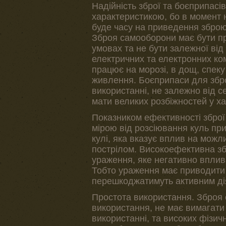
Надійність зброї та боєприпасів
характеристикою, бо в момент н
буде часу на приведення зброю
Зброя самооборони має бути пр
умовах та не бути залежної від 
електричних та електронних ком
працює на морозі, в дощ, спеку
живлення. Боєприпаси для збр
використанні, не залежно від се
мати великих розбіжностей у х
Показником ефективності зброї 
мірою від розсіювання куль при
кулі, яка вказує вплив на мож
пострілом. Високоефективна з
ураження, яке негативно вплива
Тобто ураження має приводити 
перешкоджатимуть активним ді
Простота використання. Зброя
використання, не має вимагати
використанні, та високих фізич