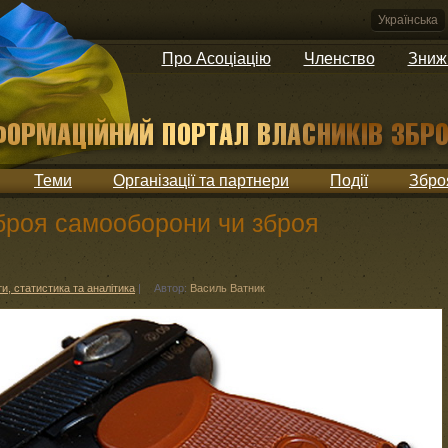
Українська
Про Асоціацію
Членство
Зниж
Теми
Організації та партнери
Події
Збро
зброя самооборони чи зброя
и, статистика та аналітика
|
Автор:
Василь Ватник