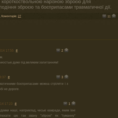
 короткоствольною нарізною зброєю для
одіння зброєю та боєприпасами травматичної дії.
,
Коментарів:
27
11
2
014 17:55
#
м.
чностью дуже під великим запитанням!
3
8:37
#
вматичними боєприпасами можна стріляти і з
бі не дороге.
1
14 17:23
#
 думки наші, наприклад, чеські камради, яким їхні
втюхати цю так звану "зброю" як "гуманну"