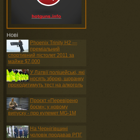
Нові
Phoenix Trinity H2 —
преміальний
спортивний пістолет 2011 за
майже $7,000
У Латвії поліцейські, які
носять зброю, щоранку
проходитимуть тест на алкоголь
Проєкт «Перевірено
боєм»: у новому
випуску - про кулемет MG-1М
На Чернігівщині
чоловік продавав РПГ