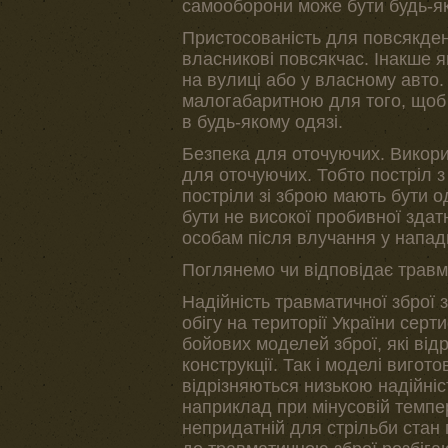
самооборони може бути будь-яка
Пристосованість для повсякден
власникові повсякчас. Інакше я
на вулиці або у власному авто
малогабаритною для того, щоб ї
в будь-якому одязі.
Безпека для оточуючих. Викор
для оточуючих. Тобто постріл з 
постріли зі зброю мають бути о
бути не високої пробивної здат
особам після влучання у напад
Поглянемо чи відповідає трав
Надійність травматичної зброї 
обігу на території України сер
бойових моделей зброї, які від
конструкції. Так і моделі вигот
відрізняються низькою надійні
наприклад при мінусовій темпер
непридатній для стрільби стан 