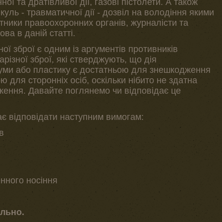
ої та дратівливої дії, газові пістолети. А також
куль - травматичної дії - дозвіл на володіння якими
тники правоохоронних органів, журналісти та
ова в даній статті.
ої зброї є одним із аргументів противників
різної зброї, які стверджують, що дія
 гуми або пластику є достатньою для знешкодження
ою для сторонніх осіб, оскільки нібито не здатна
дження. Давайте поглянемо чи відповідає це
є відповідати наступним вимогам:
в
енного носіння
льно.