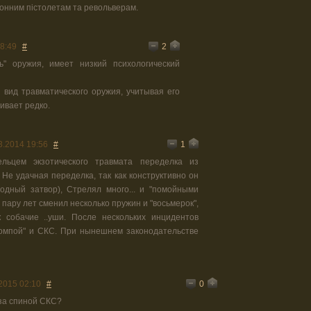
онним пістолетам та револьверам.
2
8:49
#
ь" оружия, имеет низкий психологический
 вид травматического оружия, учитывая его
ивает редко.
1
3.2014 19:56
#
льцем экзотического травмата переделка из
". Не удачная переделка, так как конструктивно он
одный затвор), Стрелял много... и "помойными
 пару лет сменил несколько пружин и "восьмерок",
к собачие ..уши. После нескольких инцидентов
помпой" и СКС. При нынешнем законодательстве
0
2015 02:10
#
 за спиной СКС?