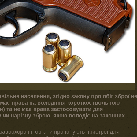
вільне населення, згідно закону про обіг зброї н
 має права на володіння короткоствольною
и) та не має права застосовувати для
чи нарізну зброю, якою володіє на законних
равоохоронні органи пропонують пристрої для