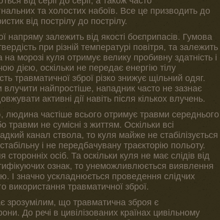
ься від серії до серії, а також часто
гнальних та холостих набоїв. Все це призводить до
истик від пострілу до пострілу.
ї напряму залежить від якості боєприпасів. Гумова
вердість при різній температурі повітря, та залежить
а на морозі куля отримує велику пробивну здатність і
ою дією, оскільки не передає енергію тілу
сть травматичної зброї різко знижує щільний одяг.
и влучити найпростіше, нападник часто не зазнає
вжувати активні дії навіть після кількох влучень.
, людина частіше всього отримує травми середнього
о травми не сумісні з життям. Оскільки всі
адкий канал ствола, то куля майже не стабілізується
естабільну і не передбачувану траєкторію польоту.
сторонніх осіб. Та оскільки куля не має слідів від
ндитифікуючих ознак, то унеможливлюється виявлення
лю. І значно ускладнюється проведення слідчих
го використання травматичної зброї.
є зрозумілим, що травматична зброя є
и. До речі в цивілізованих країнах цивільному