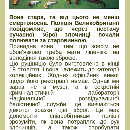
Вона стара, та від цього не менш
смертоносна. Поліція Великобританії
повідомляє, що через нестачу
сучасної зброї злочинці почали
полювати за старовинною.
Принадна вона і тим, що зовсім не
обов'язково треба мати ліцензію на
володіння такою зброєю.
Цю рушницю було виготовлено в кінці
19 століття, і вона належить до категорії
колекційних. Жодних офіційних вимог
щодо його реєстрації немає. Однак ми
зараз не в музеї, а в секретній
криміналістичній лабораторії
Національної розвідувальної
балістичної служби, де вивчаються
декотрі зразки цієї зброї. Це має
допомогти співробітникам поліції
зрозуміти, як вона потрапляє до рук
злочинців, а також спробувати