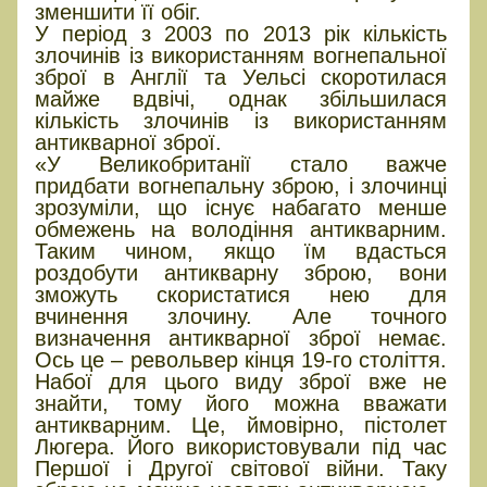
зменшити її обіг.
У період з 2003 по 2013 рік кількість
злочинів із використанням вогнепальної
зброї в Англії та Уельсі скоротилася
майже вдвічі, однак збільшилася
кількість злочинів із використанням
антикварної зброї.
«У Великобританії стало важче
придбати вогнепальну зброю, і злочинці
зрозуміли, що існує набагато менше
обмежень на володіння антикварним.
Таким чином, якщо їм вдасться
роздобути антикварну зброю, вони
зможуть скористатися нею для
вчинення злочину. Але точного
визначення антикварної зброї немає.
Ось це – револьвер кінця 19-го століття.
Набої для цього виду зброї вже не
знайти, тому його можна вважати
антикварним. Це, ймовірно, пістолет
Люгера. Його використовували під час
Першої і Другої світової війни. Таку