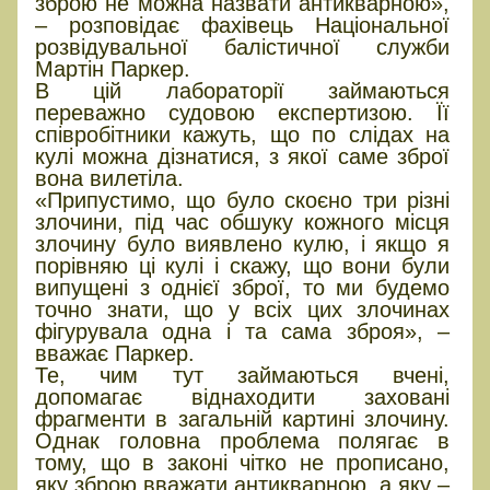
зброю не можна назвати антикварною»,
– розповідає фахівець Національної
розвідувальної балістичної служби
Мартін Паркер.
В цій лабораторії займаються
переважно судовою експертизою. Її
співробітники кажуть, що по слідах на
кулі можна дізнатися, з якої саме зброї
вона вилетіла.
«Припустимо, що було скоєно три різні
злочини, під час обшуку кожного місця
злочину було виявлено кулю, і якщо я
порівняю ці кулі і скажу, що вони були
випущені з однієї зброї, то ми будемо
точно знати, що у всіх цих злочинах
фігурувала одна і та сама зброя», –
вважає Паркер.
Те, чим тут займаються вчені,
допомагає віднаходити заховані
фрагменти в загальній картині злочину.
Однак головна проблема полягає в
тому, що в законі чітко не прописано,
яку зброю вважати антикварною, а яку –