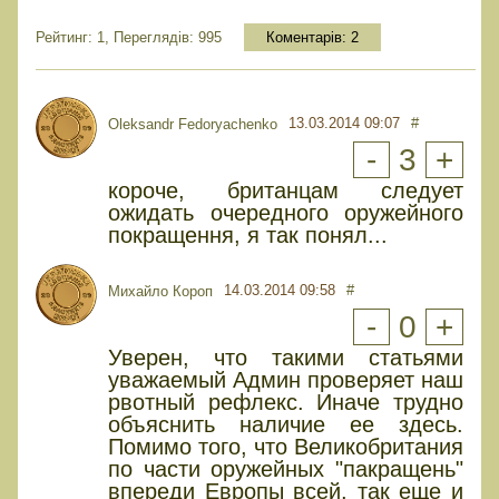
Рейтинг: 1, Переглядів: 995
Коментарів:
2
13.03.2014 09:07
#
Oleksandr Fedoryachenko
-
3
+
короче, британцам следует
ожидать очередного оружейного
покращення, я так понял...
14.03.2014 09:58
#
Михайло Короп
-
0
+
Уверен, что такими статьями
уважаемый Админ проверяет наш
рвотный рефлекс. Иначе трудно
объяснить наличие ее здесь.
Помимо того, что Великобритания
по части оружейных "пакращень"
впереди Европы всей, так еще и