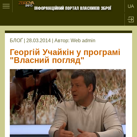
БЛОҐ | 28.03.2014 |
Автор:
Web admin
Георгій Учайкін у програмі
"Власний погляд"