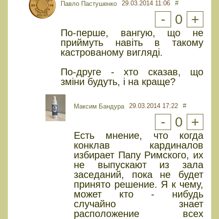
29.03.2014 11:06
#
Павло Пастушенко
-
0
+
По-перше, вангую, що не
приймуть навіть в такому
кастрованому вигляді.
По-друге - хто сказав, що
зміни будуть, і на краще?
29.03.2014 17:22
#
Максим Бандура
-
0
+
Есть мнение, что когда
конклав кардиналов
избирает Папу Римского, их
не выпускают из зала
заседаний, пока не будет
принято решение. Я к чему,
может кто - нибудь
случайно знает
расположение всех