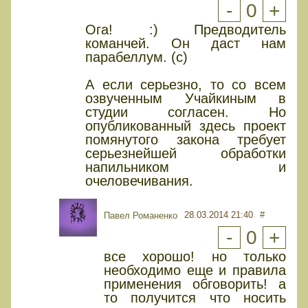
-
0
+
Ога! :) Предводитель
команчей. Он даст нам
парабеллум. (с)
А если серьезно, то со всем
озвученным Учайкиным в
студии согласен. Но
опубликованный здесь проект
помянутого закона требует
серьезнейшей обработки
напильником и
очеловечивания.
28.03.2014 21:40
#
Павел Романенко
-
0
+
все хорошо! но только
необходимо еще и правила
применения обговорить! а
то получится что носить