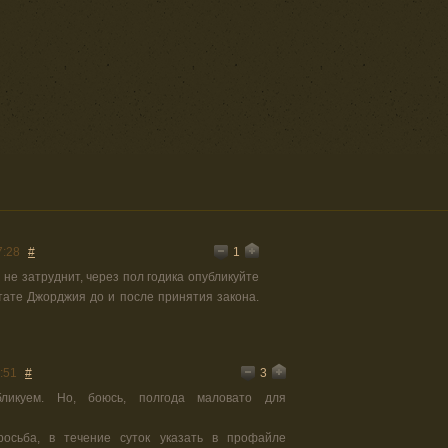
1
7:28
#
не затруднит, через пол годика опубликуйте
тате Джорджия до и после принятия закона.
3
:51
#
бликуем. Но, боюсь, полгода маловато для
осьба, в течение суток указать в профайле