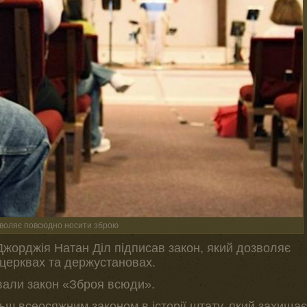
зволяє повсюдно носити зброю
Джорджія Натан Діл підписав закон, який дозволяє
 церквах та держустановах.
звали закон «Зброя всюди».
ьш всеосяжним законом в історії штату, який захищає