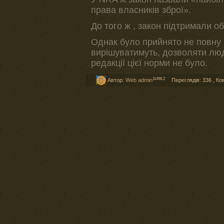
права власників зброї».
До того ж , закон підтримали об
Однак було прийнято не повну р
вирішуватимуть, дозволяти людя
редакції цієї норми не було.
11498,2
Автор:
Web admin
Переглядів: 336
,
Ко