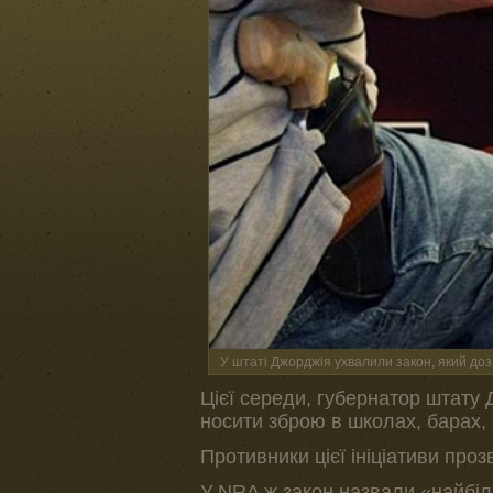
У штаті Джорджія ухвалили закон, який до
Цієї середи, губернатор штату 
носити зброю в школах, барах,
Противники цієї ініціативи про
У NRA ж закон назвали «найбіл