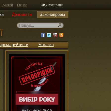
Русский
English
Вхід / Реєстрація
ки
Допомогти
Законопроект
ярські рейтинги
Магазин
и