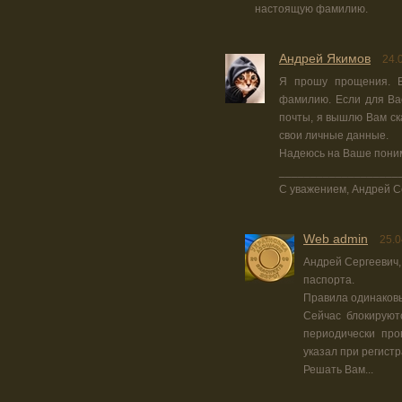
настоящую фамилию.
Андрей Якимов
24.
Я прошу прощения. В
фамилию. Если для Ва
почты, я вышлю Вам ск
свои личные данные.
Надеюсь на Ваше пони
___________________
С уважением, Андрей С
Web admin
25.0
Андрей Сергеевич, 
паспорта.
Правила одинаковы
Сейчас блокируют
периодически пров
указал при регист
Решать Вам...