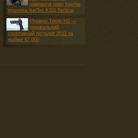
замовила нову партію
рушниць KelTec KSG Tactical
Phoenix Trinity H2 —
преміальний
спортивний пістолет 2011 за
майже $7,000