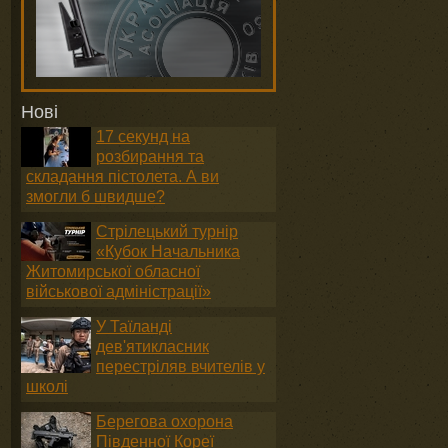
Нові
17 секунд на
розбирання та
складання пістолета. А ви
змогли б швидше?
Стрілецький турнір
«Кубок Начальника
Житомирської обласної
військової адміністрації»
У Таїланді
дев'ятикласник
перестріляв вчителів у
школі
Берегова охорона
Південної Кореї