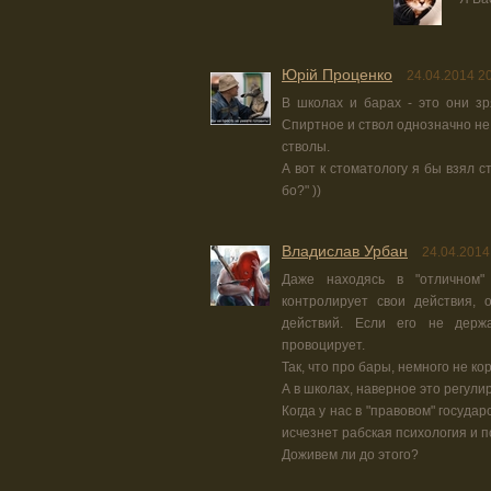
Юрiй Проценко
24.04.2014 2
В школах и барах - это они зр
Спиртное и ствол однозначно не 
стволы.
А вот к стоматологу я бы взял с
бо?" ))
Владислав Урбан
24.04.2014
Даже находясь в "отличном" 
контролирует свои действия, 
действий. Если его не держ
провоцирует.
Так, что про бары, немного не ко
А в школах, наверное это регулир
Когда у нас в "правовом" госуда
исчезнет рабская психология и 
Доживем ли до этого?