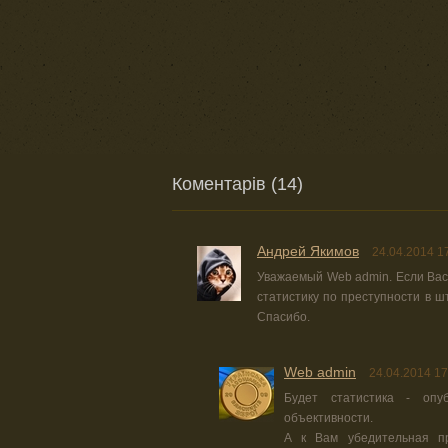
Коментарів (14)
Андрей Якимов
24.04.2014 1
Уважаемый Web admin. Если Вас 
статистику по преступности в ш
Спасибо.
Web admin
24.04.2014 17
Будет статистика - опу
объективности.
А к Вам убедительная пр