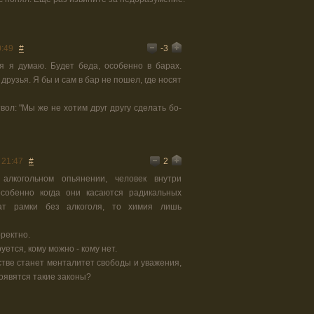
-3
0:49
#
я я думаю. Будет беда, особенно в барах.
друзья. Я бы и сам в бар не пошел, где носят
твол: "Мы же не хотим друг другу сделать бо-
2
 21:47
#
алкогольном опьянении, человек внутри
особенно когда они касаются радикальных
ат рамки без алкоголя, то химия лишь
рректно.
уется, кому можно - кому нет.
рстве станет менталитет свободы и уважения,
появятся такие законы?