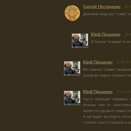
Сергей Нестеренко
24.
Доживем, когда все "совки" 
Юрiй Проценко
24.
В Англии "совками" и не
Юрiй Проценко
24.04.20
Вот именно "химия" провоци
Зачем же будить спящего тиг
Юрiй Проценко
27.04.20
Часто приводят примеры п
больше чем от огнестрел
является одним из самых тя
А как будет выглядеть поп
стрелок пьян? Стрельба в бар