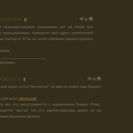
0
04.2014 19:49
#
 пользовательском соглашении нет ни слова про
с принципиально, напишите свой адрес электронной
ан паспорта. Я бы не хотел публично распространять
мание.
_______________________
ергеевич.
0
4.2014 12:55
#
мой адрес есть в "контактах", но мне не нужен скан Вашего
 для всех:
zbroya.info
ся все, кто регистрируется с нарушением Правил. Плюс,
одится "чистка" тех, кто зарегистрирован давно, но не
рации реальные данные.