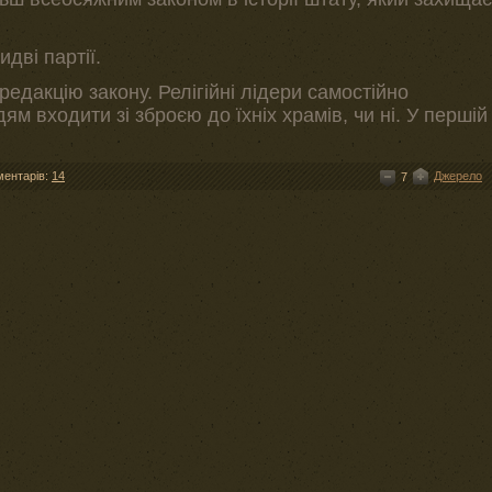
идві партії.
едакцію закону. Релігійні лідери самостійно
м входити зі зброєю до їхніх храмів, чи ні. У першій
ментарів:
14
Джерело
7