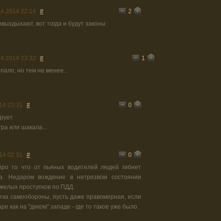
2
04.2014 22:14
#
повыздыхают, вот тогда и будут законы
1
04.2014 23:32
#
 пало, но тем не менее...
0
14 23:31
#
рует.
ра или шакала...
0
14 02:31
#
ро то что от пьяных водителей людей гибнет
а. Недаром вождение в нетрезвом состоянии
желых проступков по ПДД.
ытка самообороны, пусть даже правомерная, если
е как на "диком" западе - где то такое уже было.