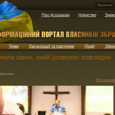
Українська
Про Асоціацію
Членство
Зниж
Теми
Організації та партнери
Події
Збро
алили закон, який дозволяє повсюдно
Web admin
По-русск