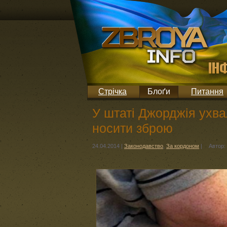
Стрічка
Блоґи
Питання
У штаті Джорджія ухв
носити зброю
24.04.2014
|
Законодавство
,
За кордоном
|
Автор: