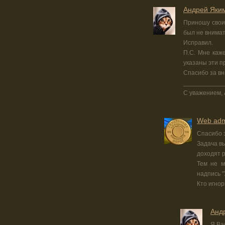
Андрей Яки
Приношу свои 
был не внимат
Исправил.
П.С. Мне каже
указаны эти п
Спасибо за вн
___________
С уважением, 
Web adm
Спасибо 
Задача в
доходят р
Тем не м
надпись 
Кто игнор
Анд
Я Ва