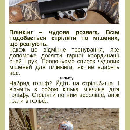
Плінкінг – чудова розвага. Всім
подобається стріляти по мішенях,
що реагують.
Також це відмінне тренування, яке
допоможе досягти гарної координації
очей і рук. Пропонуємо список чудових
мішеней для плінкінга, які не вдарять
вас.
гольфу
Набрид гольф? Йдіть на стрільбище. І
візьміть з собою кілька м'ячиків для
гольфу. Стріляти по ним веселіше, аніж
грати в гольф.