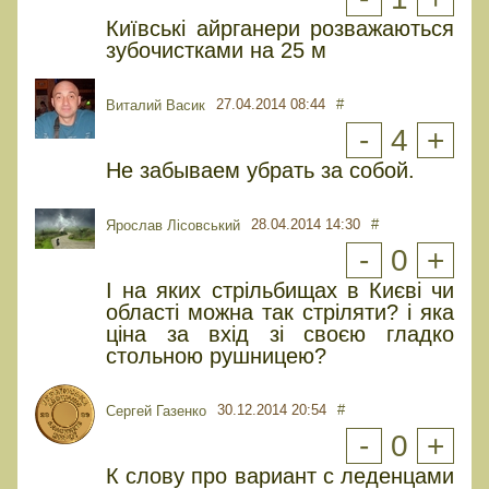
Київські айрганери розважаються
зубочистками на 25 м
27.04.2014 08:44
#
Виталий Васик
-
4
+
Не забываем убрать за собой.
28.04.2014 14:30
#
Ярослав Лісовський
-
0
+
І на яких стрільбищах в Києві чи
області можна так стріляти? і яка
ціна за вхід зі своєю гладко
стольною рушницею?
30.12.2014 20:54
#
Сергей Газенко
-
0
+
К слову про вариант с леденцами