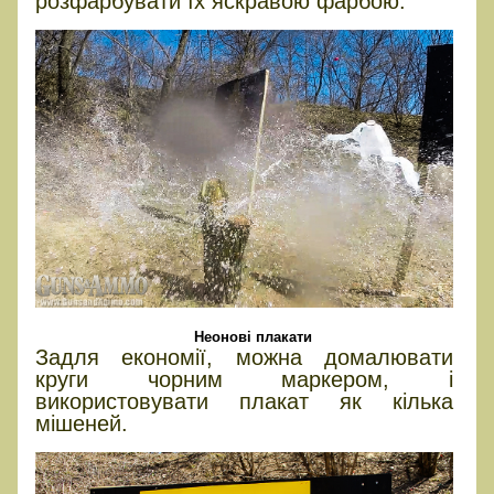
розфарбувати їх яскравою фарбою.
Неонові плакати
Задля економії, можна домалювати
круги чорним маркером, і
використовувати плакат як кілька
мішеней.