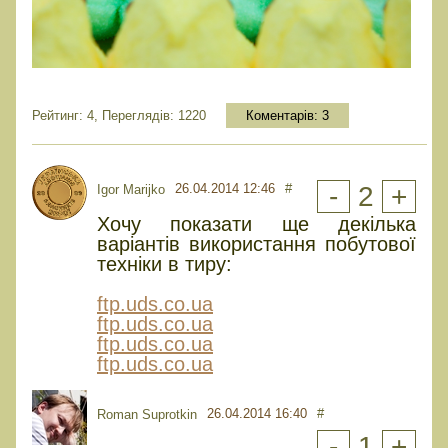
Рейтинг: 4, Переглядів: 1220
Коментарів:
3
26.04.2014 12:46
#
-
2
+
Igor Marijko
Хочу показати ще декілька
варіантів використання побутової
техніки в тиру:
ftp.uds.co.ua
ftp.uds.co.ua
ftp.uds.co.ua
ftp.uds.co.ua
26.04.2014 16:40
#
Roman Suprotkin
-
1
+