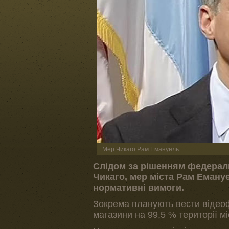
Мер Чикаго Рам Емануель
Слідом за рішенням федераль
Чикаго, мер міста Рам Еману
нормативні вимоги.
Зокрема планують вести відеоф
магазини на 99,5 % території мі