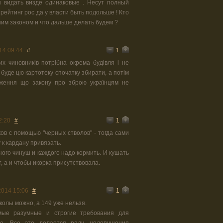
ы видать визде одинаковые . Несут полный
рейтинг рос да у власти быть подольше ! Кто
шим законом и что дальше делать будем ?
1
14 09:44
#
х чиновників потрібна окрема будівля і не
буде цю картотеку спочатку збирати, а потім
ження що закону про зброю українцям не
1
2:20
#
в с помощью "черных стволов" - тогда сами
 к кардану привязать.
ного чинуш и каждого надо кормить. И кушать
, а и чтобы икорка присутствовала.
1
2014 15:06
#
школы можно, а 149 уже нельзя.
мые разумные и строгие требования для
не. Все это делается ради недопущения