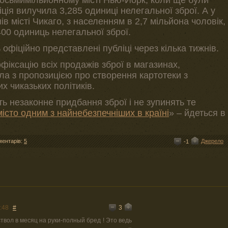
іція вилучила 3,285 одиниці нелегальної зброї. А у
в місті Чикаго, з населенням в 2,7 мільйона чоловік,
400 одиниць нелегальної зброї.
 офіційно представлені публіці через кілька тижнів.
офіксацію всіх продажів зброї в магазинах,
а з пропозицією про створення картотеки з
 чиказьких політиків.
ь незаконне придбання зброї і не зупинять те
істо одним з найнебезпечніших в країні
» – йдеться в
ментарів:
5
Джерело
-1
3
:48
#
ствол в месяц на руки-полный бред ! Это ведь