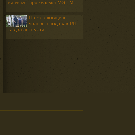
випуску - про кулемет MG-1М
На Чернігівщині
чоловік продавав РПГ
та два автомати