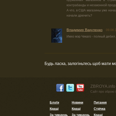
контрабанды и незаконной прод
А что, в США магазины уже нача
начали дрючить?
Владимир Вакуленко
09.06.
Имхо мэр Чикаго - полный дебил..
Будь ласка, залогіньтесь щоб мати 
ZBROYA.info 
Сайт про зброю і 
Блоґи
Новини
Питання
Кращі
Кращі
Стрічка
За тиждень
За тиждень
Кращі