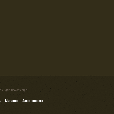
к і для початківців.
и
Магазин
Законопроект