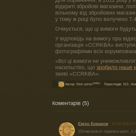
відкриті збройові магазини, пол
вільному від збройових магазині
у тому ж році було вилучено 7,
Очікується, що ці вимоги будуть
У відповідь на вимогу про віде
організація «CCRKBA» виступил
фотографіями всіх корумпованих
«Всі ці вимоги не унеможливлят
насильство, що
зробило наше м
заяві «CCRKBA».
11498,2
Автор:
Web admin
Переглядів: 313
,
Ко
Коментарів (5)
Євген Комаров
05.06.2014 07
150 метров от парков и школ , 1 