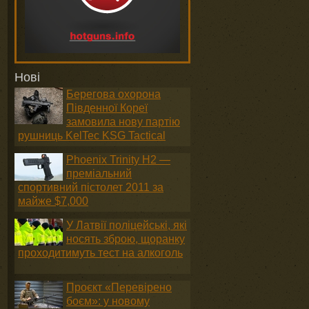
Нові
Берегова охорона
Південної Кореї
замовила нову партію
рушниць KelTec KSG Tactical
Phoenix Trinity H2 —
преміальний
спортивний пістолет 2011 за
майже $7,000
У Латвії поліцейські, які
носять зброю, щоранку
проходитимуть тест на алкоголь
Проєкт «Перевірено
боєм»: у новому