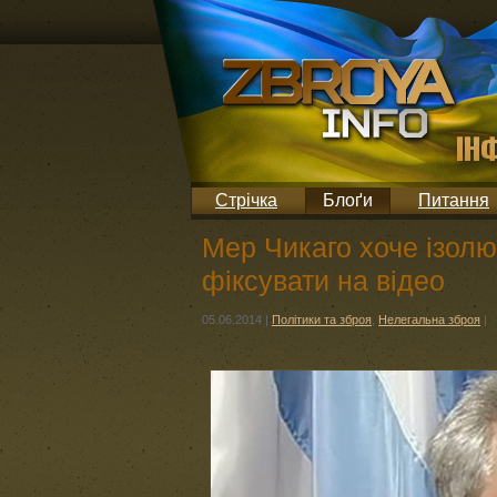
Стрічка
Блоґи
Питання
Мер Чикаго хоче ізолюв
фіксувати на відео
05.06.2014
|
Політики та зброя
,
Нелегальна зброя
|