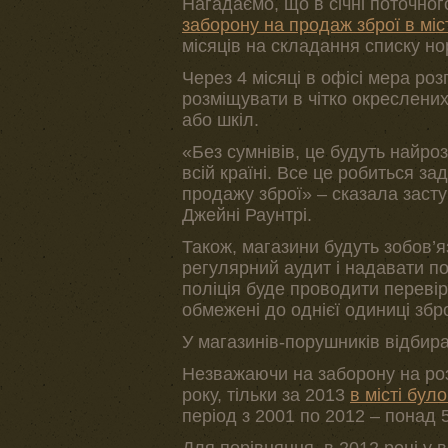
Нагадаємо, що в січні поточног
заборону на продаж зброї в міст
місяців на складання списку н
Через 4 місяці в офісі мера ро
розміщувати в чітко окреслених
або шкіл.
«Без сумнівів, це будуть найро
всій країні. Все це робиться 
продажу зброї» – сказала засту
Джейні Раунтрі.
Також, магазини будуть зобов’я
регулярний аудит і надавати по
поліція буде проводити перевір
обмежені до однієї одиниці збро
У магазинів-порушників відбира
Незважаючи на заборону на роз
року, тільки за 2013
в місті бул
період з 2001 по 2012 – понад 
Для порівняння, в 2012 році у