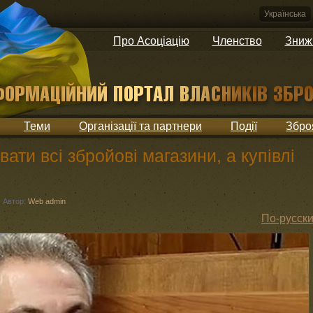
Українська
Про Асоціацію
Членство
Зниж
Теми
Організації та партнери
Події
Збро
ати всі збройові магазини, а купівлі
Автор:
Web admin
По-русск