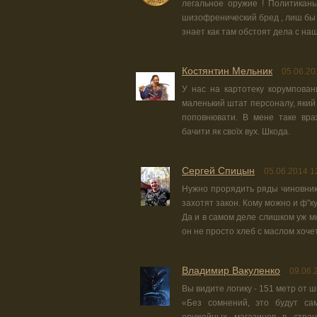
легальное оружие ! Политикан
шизофренический бред , лиш бы 
знает как там обстоят дела с на
Костянтин Мельник
05.06.20
У нас на картотеку корумповани
маленький штат персоналу, який 
поповнювати. В мене таке вра
бачити як своїх вух. Шкода.
Сергей Спицын
05.06.2014 1
Нужно прорядить ряды чиновнико
захотят закон. Кому можно и ф"ку
Да и в самом деле слишком уж м
он не просто хлеб с маслом хочет
Владимир Вакуленко
09.06.
Вы видите логику - 151 метр от 
«Без сомнений, это будут са
оружейных магазинов в стра