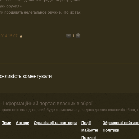
ажи оружия»
ли продавать нелегальное оружие, что их так
1
2014 15:07
#
.
можливість коментувати
- Інформаційний портал власників зброї
право нею володіти, який буде корисним як для досвідчених власників зброї, та
Теми
Автори
Організації та партнери
Події
Зброярські рейтинг
Майбутні
Політики
Поточні