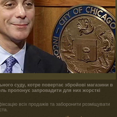
ного суду, котре повертає збройові магазини в
ель пропонує запровадити для них жорсткі
іксацію всіх продажів та заборонити розміщувати
ста.