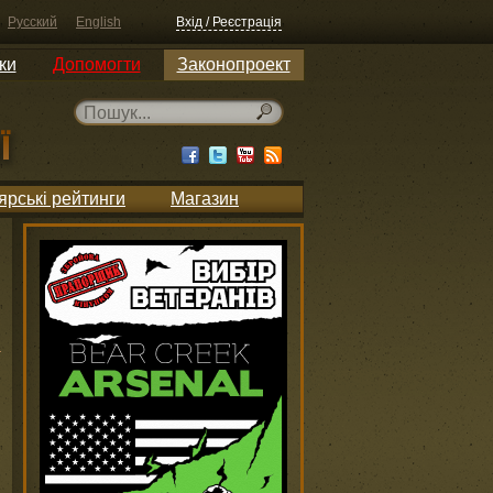
Русский
English
Вхід / Реєстрація
ки
Допомогти
Законопроект
ярські рейтинги
Магазин
и