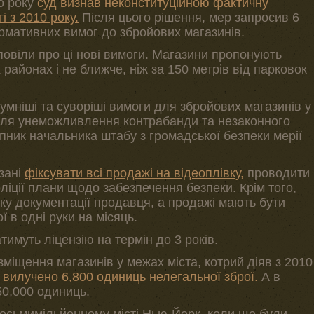
о року
суд визнав неконституційною фактичну
і з 2010 року.
Після цього рішення, мер запросив 6
ормативних вимог до збройових магазинів.
зповіли про ці нові вимоги. Магазини пропонують
 районах і не ближче, ніж за 150 метрів від парковок
зумніші та суворіші вимоги для збройових магазинів у
задля унеможливлення контрабанди та незаконного
пник начальника штабу з громадської безпеки мерії
зані
фіксувати всі продажі на відеоплівку,
проводити
ліції плани щодо забезпечення безпеки. Крім того,
ку документації продавця, а продажі мають бути
ї в одні руки на місяць.
тимуть ліцензію на термін до 3 років.
міщення магазинів у межах міста, котрий діяв з 2010
о вилучено 6,800 одиниць нелегальної зброї.
А в
50,000 одиниць.
 восьмимільйонному місті Нью-Йорк, коли ще були