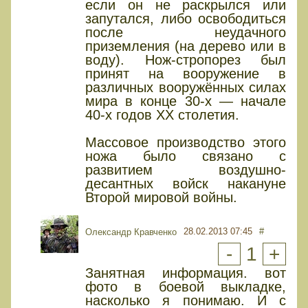
если он не раскрылся или
запутался, либо освободиться
после неудачного
приземления (на дерево или в
воду). Нож-стропорез был
принят на вооружение в
различных вооружённых силах
мира в конце 30-х — начале
40-х годов XX столетия.
Массовое производство этого
ножа было связано с
развитием воздушно-
десантных войск накануне
Второй мировой войны.
28.02.2013 07:45
#
Олександр Кравченко
-
1
+
Занятная информация. вот
фото в боевой выкладке,
насколько я понимаю. И с