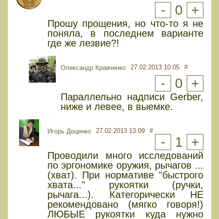
-
0
+
Прошу прощения, но что-то я не
поняла, в последнем варианте
где же лезвие?!
27.02.2013 10:05
#
Олександр Кравченко
-
0
+
Параллельно надписи Gerber,
ниже и левее, в выемке.
27.02.2013 13:09
#
Игорь Доценко
-
1
+
Проводили много исследований
по эргономике оружия, рычагов ...
(хват). При нормативе "быстрого
хвата..." рукоятки (ручки,
рычага...). Категорически НЕ
рекомендовано (мягко говоря!)
ЛЮБЫЕ рукоятки куда нужно