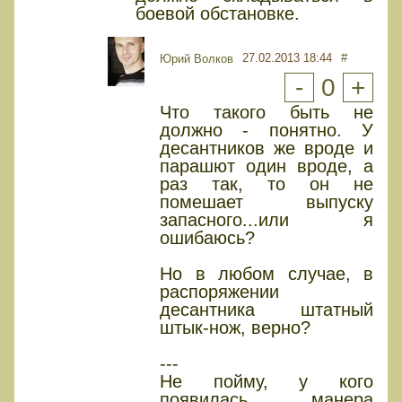
боевой обстановке.
27.02.2013 18:44
#
Юрий Волков
-
0
+
Что такого быть не
должно - понятно. У
десантников же вроде и
парашют один вроде, а
раз так, то он не
помешает выпуску
запасного...или я
ошибаюсь?
Но в любом случае, в
распоряжении
десантника штатный
штык-нож, верно?
---
Не пойму, у кого
появилась манера