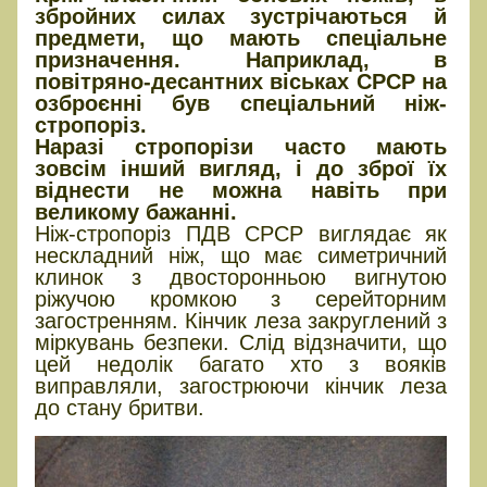
збройних силах зустрічаються й
предмети, що мають спеціальне
призначення. Наприклад, в
повітряно-десантних віськах СРСР на
озброєнні був спеціальний ніж-
стропоріз.
Наразі стропорізи часто мають
зовсім інший вигляд, і до зброї їх
віднести не можна навіть при
великому бажанні.
Ніж-стропоріз ПДВ СРСР виглядає як
нескладний ніж, що має симетричний
клинок з двосторонньою вигнутою
ріжучою кромкою з серейторним
загостренням. Кінчик леза закруглений з
міркувань безпеки. Слід відзначити, що
цей недолік багато хто з вояків
виправляли, загострюючи кінчик леза
до стану бритви.