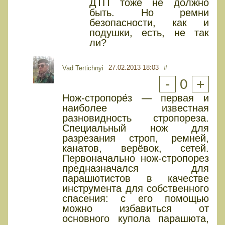
ДТП тоже не должно
быть. Но ремни
безопасности, как и
подушки, есть, не так
ли?
27.02.2013 18:03
#
Vad Tertichnyi
-
0
+
Нож-стропоре́з — первая и
наиболее известная
разновидность стропореза.
Специальный нож для
разрезания строп, ремней,
канатов, верёвок, сетей.
Первоначально нож-стропорез
предназначался для
парашютистов в качестве
инструмента для собственного
спасения: с его помощью
можно избавиться от
основного купола парашюта,