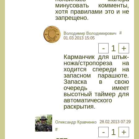
минусовать комменты,
хотя правилами это и не
запрещено.
#
Володимир Володимирович
01.03.2013 15:05
-
1
+
Карманчик для штык-
ножа/стропореза на
ходится спереди на
запасном парашюте.
Запаска в свою
очередь имеет
высотный таймер для
автоматического
раскрытия.
28.02.2013 07:29
Олександр Кравченко
#
-
1
+