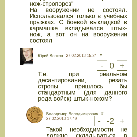
нож-стропорез"
На вооружении не состоял.
Использовался только в учебных
прыжках. С боевой выкладкой в
кармашке вкладывался штык-
нож, а вот он на вооружении
состоял
27.02.2013 15:24
#
Юрий Волков
-
0
+
Т.е. при реальном
десантировании, резать
стропы пришлось бы
стандартным (для данного
рода войск) штык-ножом?
#
Володимир Володимирович
27.02.2013 17:49
-
-2
+
Такой необходимости не
должно складываться в