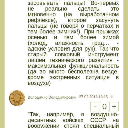
засовывать пальцы! Во-первых
не реально сделать это
мгновенно (на выработанном
рефлексе), второе засунуть
пальцы (не говоря о перчатках и
тем более зимних!). При прыжках
осенью и тем более зимой
(холод, влажность, град... -
адские условия для рук). Так что
старый совковый инструмент
лишен технического развития -
максимальная функциональность
(да во много бесполезна везде,
кроме экстренных ситуация в
воздухе)
27.02.2013 13:15
#
Володимир Володимирович
-
0
+
"Так, например, в воздушно-
десантных войсках СССР на
вооружении стоял специальный