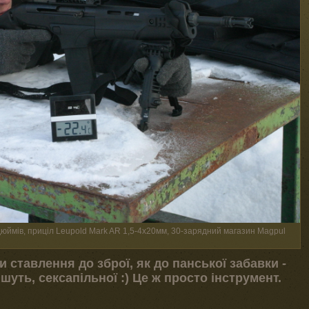
дюймів, приціл Leupold Mark AR 1,5-4х20мм, 30-зарядний магазин Magpul
ставлення до зброї, як до панської забавки -
пишуть, сексапільної :) Це ж просто інструмент.