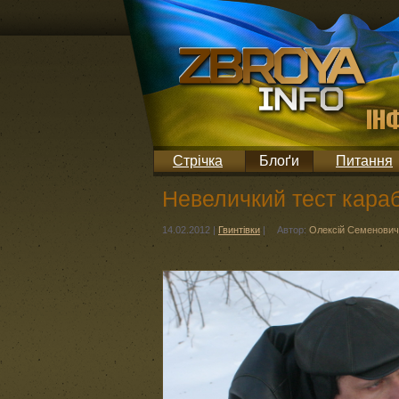
Стрічка
Блоґи
Питання
Невеличкий тест караб
14.02.2012
|
Гвинтівки
|
Автор:
Олексій Семенович