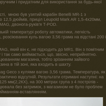
зручним і придатним для використання за будь-якої
сті, мною був узятий карабін Benelli MR-1 з
2,5 дюймів, приціл Leupold Mark AR 1,5-4х20мм,
MAG, двонога-руків'я T-POD.
ькій температурі роботу автоматики, легкість
розсіювання куль вагою 3,56 грама на відстані 200 
AG, який він є, не підходить до MR1. Він з помітним
і так само виймається, що, звісно, неприйнятно.
цюванням магазина, тобто зрізанням зайвого
ина в тій зоні, яка входить в шахту.
g Geco з кулями вагою 3,56 грама. Температура, як
рактично відсутній. Результати отримані наступні: на
125 мм(2,2КХ), на 300 метрах група з 4 пострілів -
цювала без затримок, з магазином не було проблем
 вийманням-вставлянням.