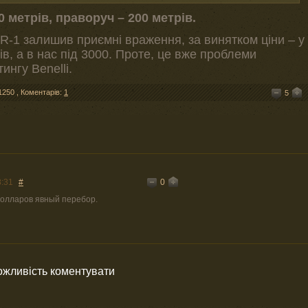
0 метрів, праворуч – 200 метрів.
MR-1 залишив приємні враження, за винятком ціни – у
в, а в нас під 3000. Проте, це вже проблеми
ингу Benelli.
1250
,
Коментарів:
1
5
0
8:31
#
долларов явный перебор.
можливість коментувати