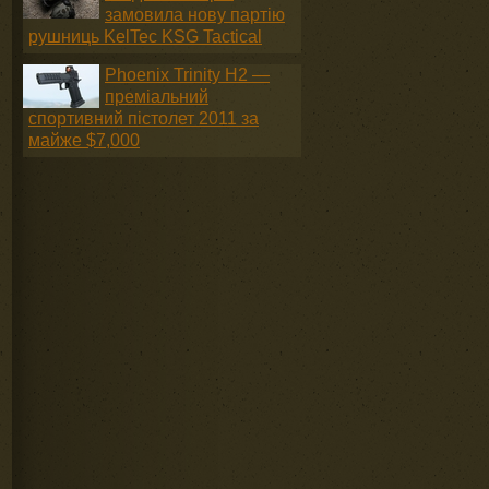
замовила нову партію
рушниць KelTec KSG Tactical
Phoenix Trinity H2 —
преміальний
спортивний пістолет 2011 за
майже $7,000