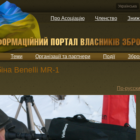
Українська
Про Асоціацію
Членство
Зниж
Теми
Організації та партнери
Події
Збро
іна Benelli MR-1
По-русск