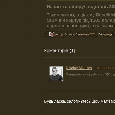
На фото: ліворуч відстань 30
Таким чином, в цілому Benelli 
США він коштує під 1500 доларі
державної політики, а не маркет
658,4
Автор:
Олексій Семенович
Переглядів: 
Коментарів (1)
Nikolay Mikulich
18.03.2013 0
Симпатичный карабин, но 3000 
Будь ласка, залогіньтесь щоб мати 