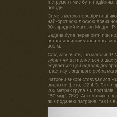
Інструмент має бути надійним, 
погоди.
Саме з метою перевірити ці яко
найкоротшою люфою довжиною 1
30-зарядний магазин Magpul P-
Задача була перевірити при низ
вставляння-виймання магазина, 
300 м.
Слід зазначити, що магазин P-M
зусиллям вставляється в шахту 
Усувається цей недолік доопра
пластику з заднього ребра магаз
Патрони використовувалися Rua
видно на фото, -22,4 С. Вітер п
200 метрах група з 6 пострілів -
150 мм(1,7КХ). Автоматика пра
як з подачею патронів, так і з