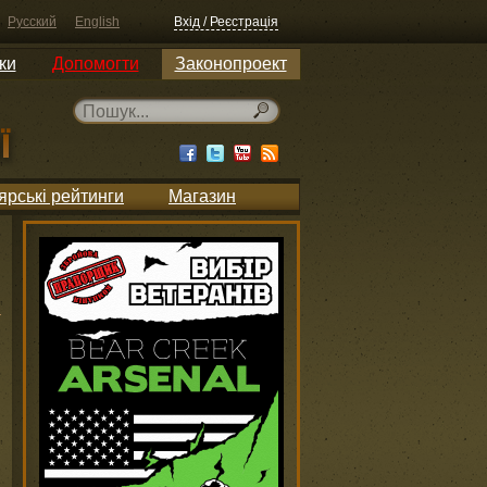
Русский
English
Вхід / Реєстрація
ки
Допомогти
Законопроект
ярські рейтинги
Магазин
и