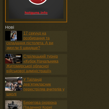
Нові
17 секунд на
і
розбирання та
складання пістолета. А ви
змогли б швидше?
Стрілецький турнір
«Кубок Начальника
Житомирської обласної
військової адміністрації»
У Таїланді
дев'ятикласник
перестріляв вчителів у
школі
Берегова охорона
Південної Кореї