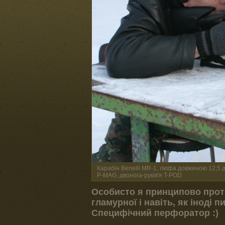
Карабін Benelli MR-1, люфа довжиною 12,5 
P-MAG, двонога-руків'я T-POD
Особисто я принципово проти 
гламурної і навіть, як іноді 
Специфічний перфоратор :)