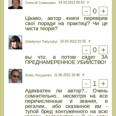
24.03.2012 00:53
#
Олексій Семенович
-
0
+
Цікаво, автор книги перевіряв
свої поради на практиці? Чи це
чиста теорія?
24.03.2012 01:55
#
Volodymyr Tartynskyi
-
0
+
вы что, а потом сядет ЗА
ПРЕДНАМЕРЕННОЕ УБИЙСТВО!
11.06.2012 19:46
#
Andru Yesypenko
-
1
+
Адекватен ли автор?.. Очень
сомнительно.. несмотря на все
перечисленные и звания, и
регалии.. ибо сказанное им -
тупой бред контуженного на всю