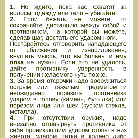
1.
Не ждите, пока вас схватят за
волосы, одежду или тело – убегайте!
2.
Если бежать не можете, то
сохраняйте дистанцию между собой и
противником, на которой вы можете,
сделав шаг, достать его ударом ноги.
Постарайтесь отговорить нападающего
от сближения и изнасилования,
внушить мысль, что вы больны и ему
пока
не нужны. Если это не удалось,
дайте противнику уверенность в
получении желаемого чуть позже.
3.
За время отсрочки надо вооружиться
острым или тяжелым предметом и
неожиданно поразить противника
ударом в голову (камень, бутылка) или
порезом лица или шеи (куском стекла,
металла).
4.
При отсутствии оружия, надо
внезапно отшвырнуть противника от
себя проникающим ударом стопы в низ
живота, ударом пятки в колено либо