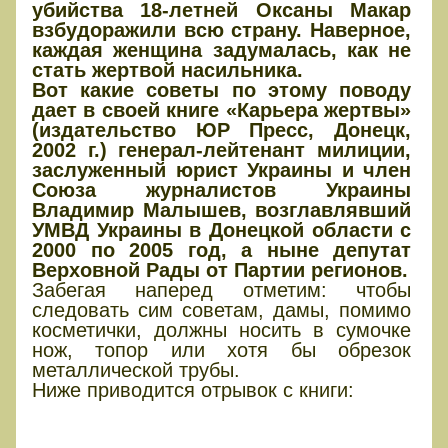
убийства 18-летней Оксаны Макар
взбудоражили всю страну. Наверное,
каждая женщина задумалась, как не
стать жертвой насильника.
Вот какие советы по этому поводу
дает в своей книге «Карьера жертвы»
(издательство ЮР Пресс, Донецк,
2002 г.) генерал-лейтенант милиции,
заслуженный юрист Украины и член
Союза журналистов Украины
Владимир Малышев, возглавлявший
УМВД Украины в Донецкой области с
2000 по 2005 год, а ныне депутат
Верховной Рады от Партии регионов.
Забегая наперед отметим: чтобы
следовать сим советам, дамы, помимо
косметички, должны носить в сумочке
нож, топор или хотя бы обрезок
металлической трубы.
Ниже приводится отрывок с книги:
Золотые правила обороны при
попытке изнасилования