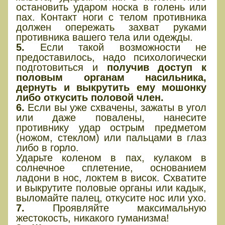
остановить ударом носка в голень или
пах. Контакт ноги с телом противника
должен опережать захват руками
противника вашего тела или одежды.
5.
Если такой возможности не
предоставилось, надо психологически
подготовиться и
получив доступ к
половым органам насильника,
дернуть и выкрутить ему мошонку
либо откусить половой член.
6.
Если вы уже схвачены, зажаты в угол
или даже повалены, нанесите
противнику удар острым предметом
(ножом, стеклом) или пальцами в глаз
либо в горло.
Ударьте коленом в пах, кулаком в
солнечное сплетение, основанием
ладони в нос, локтем в висок. Схватите
и выкрутите половые органы или кадык,
выломайте палец, откусите нос или ухо.
7.
Проявляйте максимальную
жестокость, никакого гуманизма!