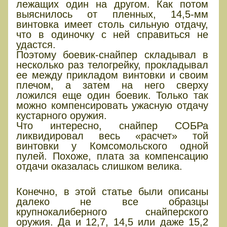
лежащих один на другом. Как потом
выяснилось от пленных, 14,5-мм
винтовка имеет столь сильную отдачу,
что в одиночку с ней справиться не
удастся.
Поэтому боевик-снайпер складывал в
несколько раз телогрейку, прокладывал
ее между прикладом винтовки и своим
плечом, а затем на него сверху
ложился еще один боевик. Только так
можно компенсировать ужасную отдачу
кустарного оружия.
Что интересно, снайпер СОБРа
ликвидировал весь «расчет» той
винтовки у Комсомольского одной
пулей. Похоже, плата за компенсацию
отдачи оказалась слишком велика.
…и другие
Конечно, в этой статье были описаны
далеко не все образцы
крупнокалиберного снайперского
оружия. Да и 12,7, 14,5 или даже 15,2