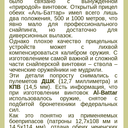
было связано с вынужденной
«природой» винтовок. Открытый прицел
обеих «Аль-Баттар» имел всего лишь
два положения, 500 и 1000 метров, что
явно мало для профессионального
снайпинга, но достаточно для
диверсионных вылазок.
Однако плохое качество прицельных
устройств может с лихвой
компенсироваться калибром оружия. С
изготовлением самой важной и сложной
части снайперской винтовки – ствола –
чеченские оружейники не мудрили.
Эти детали попросту снимались с
пулеметов
ДШК
(12,7 миллиметра) и
КПВ
(14,5 мм). Есть информация, что
при изготовлении винтовок
Al-Battar
использовалось оружие, снятое с
подбитой бронетехники федеральных
сил.
Как это понятно из применяемых
боеприпасов (патроны 12,7х108 мм и
14,5х114 мм), отдача обеих чеченских