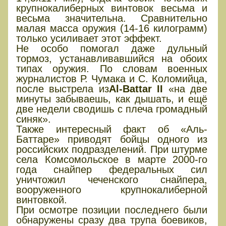
крупнокалиберных винтовок весьма и
весьма значительна. Сравнительно
малая масса оружия (14-16 килограмм)
только усиливает этот эффект.
Не особо помогал даже дульный
тормоз, устанавливавшийся на обоих
типах оружия. По словам военных
журналистов Р. Чумака и С. Коломийца,
после выстрела из
Al-Battar II
«на две
минуты забываешь, как дышать, и ещё
две недели сводишь с плеча громадный
синяк».
Также интересный факт об «Аль-
Баттаре» приводят бойцы одного из
российских подразделений. При штурме
села Комсомольское в марте 2000-го
года снайпер федеральных сил
уничтожил чеченского снайпера,
вооруженного крупнокалиберной
винтовкой.
При осмотре позиции последнего были
обнаружены сразу два трупа боевиков,