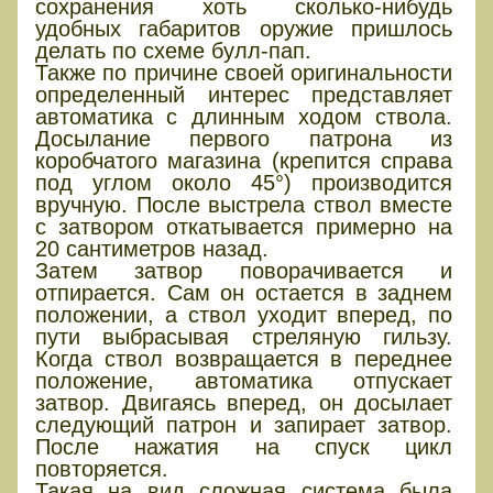
сохранения хоть сколько-нибудь
удобных габаритов оружие пришлось
делать по схеме булл-пап.
Также по причине своей оригинальности
определенный интерес представляет
автоматика с длинным ходом ствола.
Досылание первого патрона из
коробчатого магазина (крепится справа
под углом около 45°) производится
вручную. После выстрела ствол вместе
с затвором откатывается примерно на
20 сантиметров назад.
Затем затвор поворачивается и
отпирается. Сам он остается в заднем
положении, а ствол уходит вперед, по
пути выбрасывая стреляную гильзу.
Когда ствол возвращается в переднее
положение, автоматика отпускает
затвор. Двигаясь вперед, он досылает
следующий патрон и запирает затвор.
После нажатия на спуск цикл
повторяется.
Такая на вид сложная система была