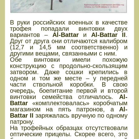
В руки российских военных в качестве
трофея попадали винтовки двух
вариантов –
Al-Battar
и
Al-Battar II
.
Друг от друга они отличаются калибром
(12,7 и 14,5 мм соответственно) и
другими вещами, связанными с ним.
Обе винтовки имели похожую
конструкцию с продольно-скользящим
затвором. Даже сошки крепились в
одном и том же месте – у передней
части ствольной коробки. В свою
очередь, боепитание первой и второй
винтовки семейства отличалось.
Al-
Battar
«комплектовалась» коробчатым
магазином на пять патронов, а
Al-
Battar II
заряжалась вручную по одному
патрону.
На трофейных образцах отсутствовали
оптические прицелы. Скорее всего, это