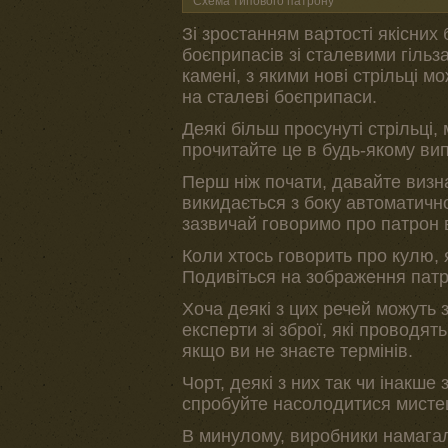
Схема типового патрону
Зі зростанням вартості якісни
боєприпасів зі сталевими гільз
камені, з якими нові стрільці м
на сталеві боєприпаси.
Деякі більш просунуті стрільц
прочитайте це в будь-якому вип
Перш ніж почати, давайте визна
викидається з боку автоматично
зазвичай говоримо про патрон в
Коли хтось говорить про кулю, 
Подивіться на зображення патр
Хоча деякі з цих речей можуть 
експерти зі зброї, які проводят
якщо ви не знаєте термінів.
Чорт, деякі з них так чи інакше
спробуйте насолодитися мистец
В минулому, виробники намагали