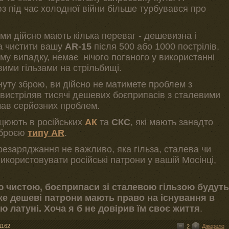
 під час холодної війни більше турбувався про
ми дійсно мають кілька переваг - дешевизна і
ба чистити вашу
AR-15
після 500 або 1000 пострілів,
му випадку, немає нічого поганого у використанні
вими гільзами на стрільбищі.
уту зброю, ви дійсно не матимете проблем з
 вистріляв тисячі дешевих боєприпасів з сталевими
мав серйозних проблем.
ацюють в російських
АК
та
СКС
, які мають занадто
 зброєю
типу AR
.
ерезаряджання не важливо, яка гільза, сталева чи
икористовувати російські патрони у вашій Мосінці,
 чистою, боєприпаси зі сталевою гільзою будуть
е дешеві патрони мають право на існування в
ю латуні. Хоча я б не довірив їм своє життя
.
1162
Джерело
2