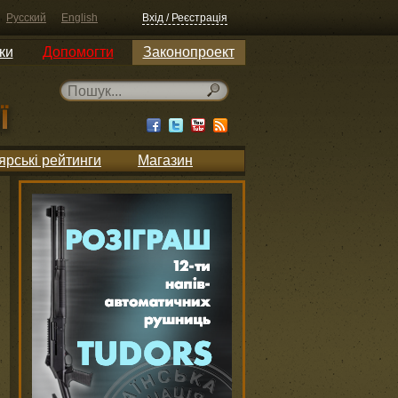
Русский
English
Вхід / Реєстрація
ки
Допомогти
Законопроект
ярські рейтинги
Магазин