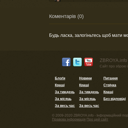
Коментарів (0)
Будь ласка, залогіньтесь щоб мати 
ZBROYA.info 
Сайт про зброю і 
Блоґи
Новини
Питання
Кращі
Кращі
Стрічка
За тиждень
За тиждень
Кращі
За місяць
За місяць
Без відповіді
За весь час
За весь час
© 2009-2020 ZBROYA.info - Інформаційний пор
Правова інформація
Про цей сайт