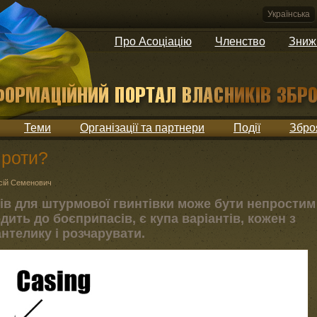
Українська
Про Асоціацію
Членство
Зниж
Теми
Організації та партнери
Події
Збро
проти?
сій Семенович
ів для штурмової гвинтівки може бути непростим
ить до боєприпасів, є купа варіантів, кожен з
нтелику і розчарувати.