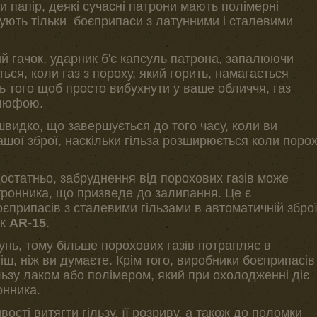
и папір, деякі сучасні патрони мають полімерні
упують тільки боєприпаси з латунними і сталевими
й гачок, ударник б'є капсуль патрона, запалюючи
ться, коли газ з пороху, який горить, намагається
ь того щоб просто вибухнути у ваше обличчя, газ
 люфою.
швидко, що завершується до того часу, коли ви
ашої зброї, наскільки гільза розширюється коли поро
остатньо, забруднення від порохових газів може
тронника, що призведе до залипання. Це є
єприпасів з сталевими гільзами в автоматичній збро
як
AR-15
.
унь, тому більше порохових газів потрапляє в
іш, ніж ви думаєте. Крім того, виробники боєприпасів
льзу лаком або полімером, який при охолодженні діє
онника.
сті витягти гільзу, її розриву, а також до поломки