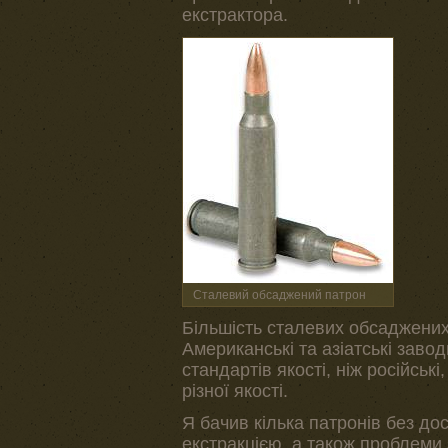
екстрактора.
Сталевий обсаджений патрон
Більшість сталевих обсаджених
Американські та азіатські заво
стандартів якості, ніж російськ
різної якості.
Я бачив кілька патронів без дос
екстракцією, а також проблеми 