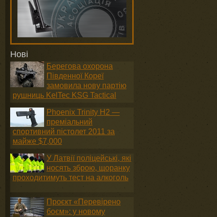
Нові
Берегова охорона
Південної Кореї
замовила нову партію
рушниць KelTec KSG Tactical
Phoenix Trinity H2 —
преміальний
спортивний пістолет 2011 за
майже $7,000
У Латвії поліцейські, які
носять зброю, щоранку
проходитимуть тест на алкоголь
Проєкт «Перевірено
боєм»: у новому