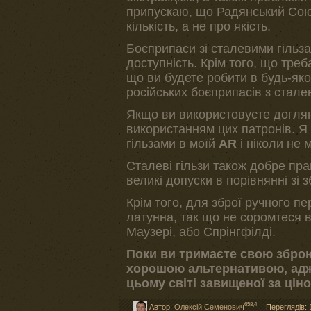
припускаю, що Радянський Союз
кількість, а не про якість.
Боєприпаси зі сталевими гільза
доступність. Крім того, що тре
що ви будете робити в будь-яко
російських боєприпасів з стале
Якщо ви використовуєте доглян
використанням цих патронів. Я
гільзами в моїй
АR
і ніколи не 
Сталеві гільзи також добре пр
великі допуски в порівнянні зі
Крім того, для зброї ручного п
латунна, так що не соромтеся в
Маузері, або Спрінгфілді.
Поки ви тримаєте свою зброю
хорошою альтернативою, адж
цьому світі завищеної за ціно
658,4
Автор:
Олексій Семенович
Переглядів: 