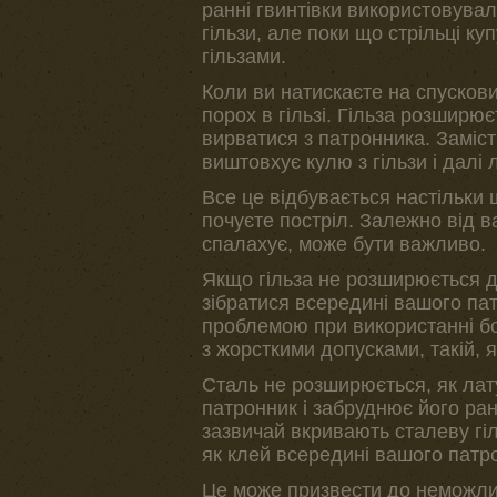
ранні гвинтівки використовувал
гільзи, але поки що стрільці к
гільзами.
Коли ви натискаєте на спускови
порох в гільзі. Гільза розширює
вирватися з патронника. Заміст
виштовхує кулю з гільзи і далі
Все це відбувається настільки 
почуєте постріл. Залежно від в
спалахує, може бути важливо.
Якщо гільза не розширюється д
зібратися всередині вашого па
проблемою при використанні бо
з жорсткими допусками, такій, 
Сталь не розширюється, як лат
патронник і забруднює його ран
зазвичай вкривають сталеву гі
як клей всередині вашого патр
Це може призвести до неможливо