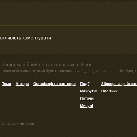
можливість коментувати
- Інформаційний портал власників зброї
право нею володіти, який буде корисним як для досвідчених власників зброї, та
Теми
Автори
Організації та партнери
Події
Зброярські рейтинг
Майбутні
Політики
Поточні
Минулі
тал власників зброї