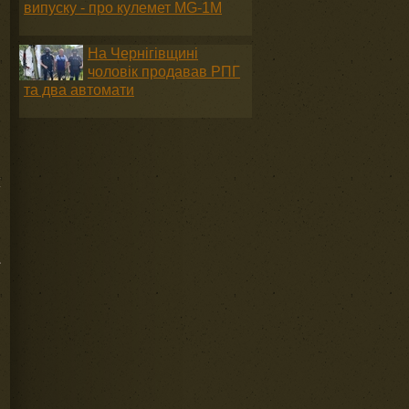
випуску - про кулемет MG-1М
На Чернігівщині
чоловік продавав РПГ
та два автомати
х
ї