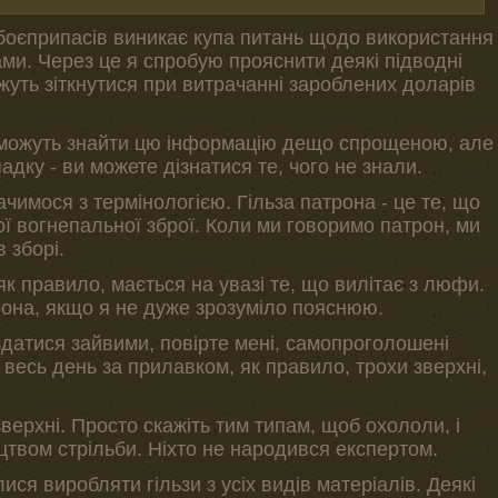
х боєприпасів виникає купа питань щодо використання
ами. Через це я спробую прояснити деякі підводні
ожуть зіткнутися при витрачанні зароблених доларів
і, можуть знайти цю інформацію дещо спрощеною, але
адку - ви можете дізнатися те, чого не знали.
чимося з термінологією. Гільза патрона - це те, що
ї вогнепальної зброї. Коли ми говоримо патрон, ми
 зборі.
як правило, мається на увазі те, що вилітає з люфи.
она, якщо я не дуже зрозуміло пояснюю.
здатися зайвими, повірте мені, самопроголошені
ь весь день за прилавком, як правило, трохи зверхні,
 зверхні. Просто скажіть тим типам, щоб охололи, і
твом стрільби. Ніхто не народився експертом.
ся виробляти гільзи з усіх видів матеріалів. Деякі