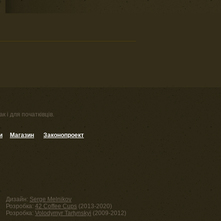
к і для початківців.
и
Магазин
Законопроект
Дизайн:
Serge Melnikov
Розробка:
42 Coffee Cups
(2013-2020)
Розробка:
Volodymyr Tartynskyi
(2009-2012)