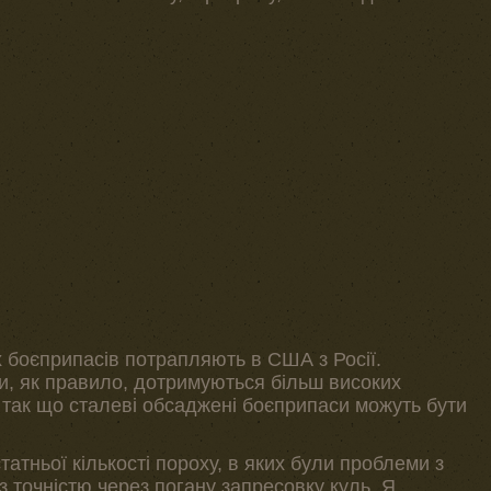
 боєприпасів потрапляють в США з Росії.
ди, як правило, дотримуються більш високих
і, так що сталеві обсаджені боєприпаси можуть бути
татньої кількості пороху, в яких були проблеми з
з точністю через погану запресовку куль. Я