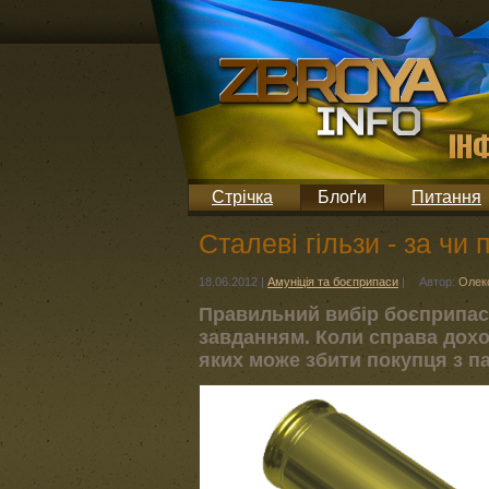
Стрічка
Блоґи
Питання
Сталеві гільзи - за чи 
18.06.2012
|
Амуніція та боєприпаси
|
Автор:
Олек
Правильний вибір боєприпас
завданням. Коли справа доход
яких може збити покупця з па