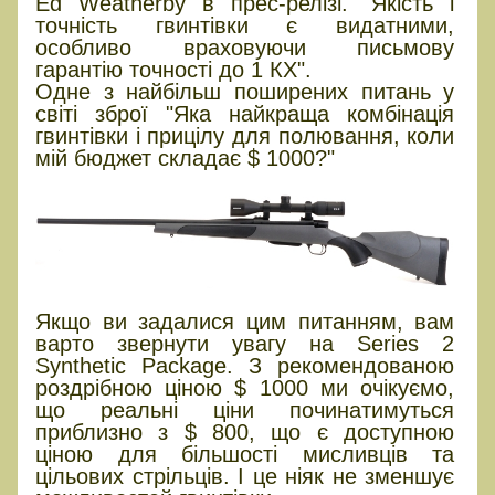
Ed Weatherby в прес-релізі. "Якість і
точність гвинтівки є видатними,
особливо враховуючи письмову
гарантію точності до 1 КХ".
Одне з найбільш поширених питань у
світі зброї "Яка найкраща комбінація
гвинтівки і прицілу для полювання, коли
мій бюджет складає $ 1000?"
Якщо ви задалися цим питанням, вам
варто звернути увагу на Series 2
Synthetic Package. З рекомендованою
роздрібною ціною $ 1000 ми очікуємо,
що реальні ціни починатимуться
приблизно з $ 800, що є доступною
ціною для більшості мисливців та
цільових стрільців. І це ніяк не зменшує