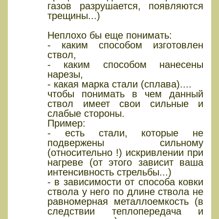
газов разрушается, появляются
трещины...)
Неплохо бы еще понимать:
- каким способом изготовлен
ствол,
- каким способом нанесены
нарезы,
- какая марка стали (сплава)....
чтобы понимать в чем данный
ствол имеет свои сильные и
слабые стороны.
Пример:
- есть стали, которые не
подвержены сильному
(относительно !) искривлении при
нагреве (от этого зависит ваша
интенсивность стрельбы...)
- в зависимости от способа ковки
ствола у него по длине ствола не
равномерная металлоемкость (в
следствии теплопередача и