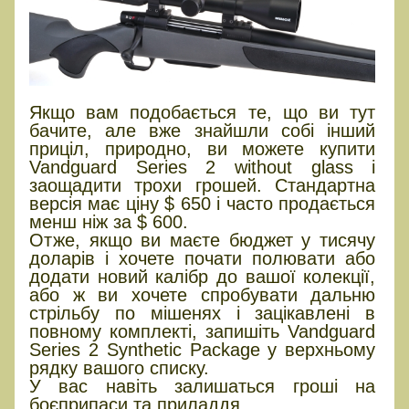
Якщо вам подобається те, що ви тут
бачите, але вже знайшли собі інший
приціл, природно, ви можете купити
Vandguard Series 2 without glass і
заощадити трохи грошей. Стандартна
версія має ціну $ 650 і часто продається
менш ніж за $ 600.
Отже, якщо ви маєте бюджет у тисячу
доларів і хочете почати полювати або
додати новий калібр до вашої колекції,
або ж ви хочете спробувати дальню
стрільбу по мішенях і зацікавлені в
повному комплекті, запишіть Vandguard
Series 2 Synthetic Package у верхньому
рядку вашого списку.
У вас навіть залишаться гроші на
боєприпаси та приладдя.