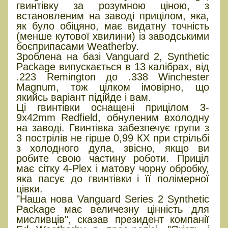
гвинтівку за розумною ціною, з
встановленим на заводі прицілом, яка,
як було обіцяно, має видатну точність
(менше кутової хвилини) із заводськими
боєприпасами Weatherby.
Зроблена на базі Vanguard 2, Synthetic
Package випускається в 13 калібрах, від
.223 Remington до .338 Winchester
Magnum, тож цілком імовірно, що
якийсь варіант підійде і вам.
Ці гвинтівки оснащені прицілом 3-
9x42mm Redfield, обнуленим вхолодну
на заводі. Гвинтівка забезпечує групи з
3 пострілів не гірше 0,99 КХ при стрільбі
з холодного дула, звісно, якщо ви
робите свою частину роботи. Приціл
має сітку 4-Plex і матову чорну обробку,
яка пасує до гвинтівки і її полімерної
цівки.
"Наша нова Vanguard Series 2 Synthetic
Package має величезну цінність для
мисливців", сказав президент компанії