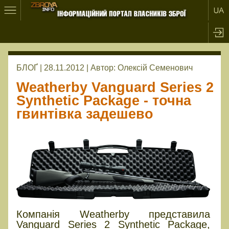
БЛОҐ | 28.11.2012 |
Автор:
Олексій Семенович
Weatherby Vanguard Series 2
Synthetic Package - точна
гвинтівка задешево
Компанія Weatherby представила
Vanguard Series 2 Synthetic Package,