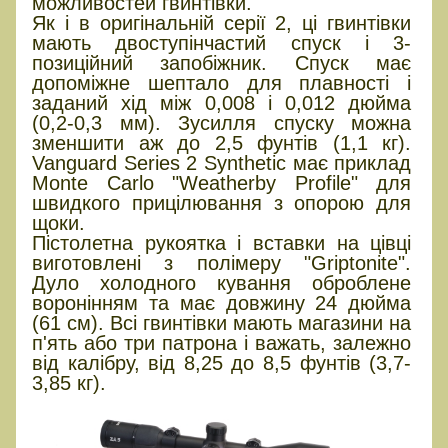
можливостей гвинтівки.
Як і в оригінальній серії 2, ці гвинтівки
мають двоступінчастий спуск і 3-
позиційний запобіжник. Спуск має
допоміжне шептало для плавності і
заданий хід між 0,008 і 0,012 дюйма
(0,2-0,3 мм). Зусилля спуску можна
зменшити аж до 2,5 фунтів (1,1 кг).
Vanguard Series 2 Synthetic має приклад
Monte Carlo "Weatherby Profile" для
швидкого прицілювання з опорою для
щоки.
Пістолетна рукоятка і вставки на цівці
виготовлені з полімеру "Griptonite".
Дуло холодного кування оброблене
воронінням та має довжину 24 дюйма
(61 см). Всі гвинтівки мають магазини на
п'ять або три патрона і важать, залежно
від калібру, від 8,25 до 8,5 фунтів (3,7-
3,85 кг).