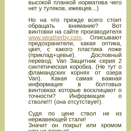
высокой планкой норматива чего
нет у туляков, ижевцев...)
Но на что прежде всего стоит
обращать внимание? Вот
винтовки на сайте производителя
www.weatherby.com
. Описывают
предохранители, какая оптика,
цвет, с какого пластика ложе
(приклад+цевье). Дословный
перевод: Van Защитник серия 2
синтетическая коробка. (Не тут о
фламандских корнях от озера
Van). Какая самая важная
информация в болтовых
винтовках которые восклицают о
точности? Информация о
стволе!!! (она отсутствует).
Судя по цене ствол не из
нержавеющей стали!
Значит он покрыт или хромом
или не покрыт!