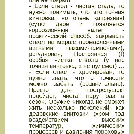
- Если ствол - чистая сталь, то
нужно понимать, что это точная
винтовка, но очень капризная!
(сутки двое и появляется
коррозионный налет -
практический способ: закрывать
ствол на марше промасленными
ватными пыжами-тампонами),
регулярная, Постоянная (!)
особая чистка ствола (у нас
точная винтовка, а не пулемет) ...
- Если ствол - хромирован, то
нужно знать, что о точности
можно забыть (сравнительно).
Просто для "пострелушек"
подойдет, чиста: пару раз в
сезон. Оружие никогда не сможет
жить несколько поколений, как
дедовские винтовки (хром под
воздействием высоких
температур, химических
процессов и давления пороховых