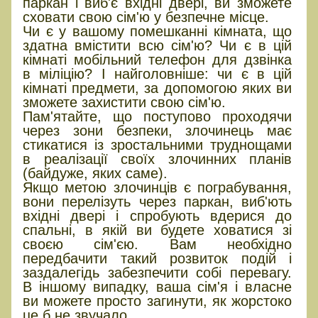
паркан і виб'є вхідні двері, ви зможете
сховати свою сім'ю у безпечне місце.
Чи є у вашому помешканні кімната, що
здатна вмістити всю сім'ю? Чи є в цій
кімнаті мобільний телефон для дзвінка
в міліцію? І найголовніше: чи є в цій
кімнаті предмети, за допомогою яких ви
зможете захистити свою сім'ю.
Пам'ятайте, що поступово проходячи
через зони безпеки, злочинець має
стикатися із зростальними труднощами
в реалізації своїх злочинних планів
(байдуже, яких саме).
Якщо метою злочинців є пограбування,
вони перелізуть через паркан, виб'ють
вхідні двері і спробують вдерися до
спальні, в якій ви будете ховатися зі
своєю сім'єю. Вам необхідно
передбачити такий розвиток подій і
заздалегідь забезпечити собі перевагу.
В іншому випадку, ваша сім'я і власне
ви можете просто загинути, як жорстоко
це б не звучало.