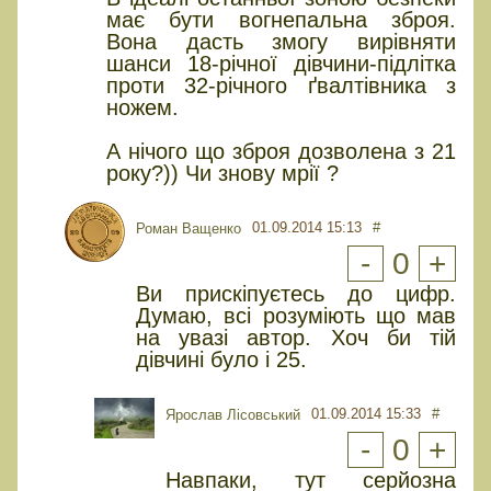
має бути вогнепальна зброя.
Вона дасть змогу вирівняти
шанси 18-річної дівчини-підлітка
проти 32-річного ґвалтівника з
ножем.
А нічого що зброя дозволена з 21
року?)) Чи знову мрії ?
01.09.2014 15:13
#
Роман Ващенко
-
0
+
Ви прискіпуєтесь до цифр.
Думаю, всі розуміють що мав
на увазі автор. Хоч би тій
дівчині було і 25.
01.09.2014 15:33
#
Ярослав Лісовський
-
0
+
Навпаки, тут серйозна