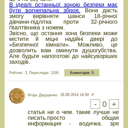
В ідеалі останньої зоною безпеки має
бути вогнепальна зброя.
Вона дасть
змогу вирівняти шанси 18-річної
дівчини-підлітка проти 32-річного
ґвалтівника з ножем.
Звісно, що остання зона безпеки може
містити й міцні надійні двері до
«Безпечної кімнати». Можливо, це
дозволить вам оминути душогубства.
Але будьте напоготові до найсуворіших
заходів.
Рейтинг: 3, Переглядів: 1195
Коментарів:
5
26.08.2014 14:50
#
Игорь Дидоренко
-
0
+
статья ни о чем. такие лучше не
писать.просто общая
информация - водичка. зря