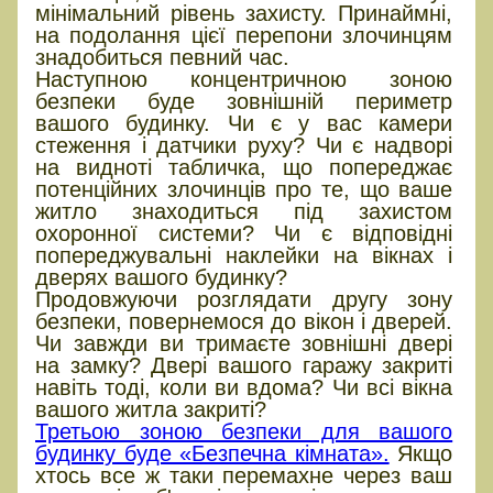
мінімальний рівень захисту. Принаймні,
на подолання цієї перепони злочинцям
знадобиться певний час.
Наступною концентричною зоною
безпеки буде зовнішній периметр
вашого будинку. Чи є у вас камери
стеження і датчики руху? Чи є надворі
на видноті табличка, що попереджає
потенційних злочинців про те, що ваше
житло знаходиться під захистом
охоронної системи? Чи є відповідні
попереджувальні наклейки на вікнах і
дверях вашого будинку?
Продовжуючи розглядати другу зону
безпеки, повернемося до вікон і дверей.
Чи завжди ви тримаєте зовнішні двері
на замку? Двері вашого гаражу закриті
навіть тоді, коли ви вдома? Чи всі вікна
вашого житла закриті?
Третьою зоною безпеки для вашого
будинку буде «Безпечна кімната».
Якщо
хтось все ж таки перемахне через ваш