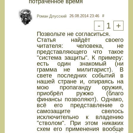
потраченное время
26.08.2014 23:46
#
Роман Длусский
-
1
+
Позвольте не согласиться.
Статья найдёт своего
читателя: человека, не
представляющего что такое
"система защиты". К примеру:
есть один знакомый (ни
грамма не милитарист). В
свете последних событий в
нашей стране и, опираясь на
мою пропаганду оружия,
приобрёл ружжо (благо
финансы позволяют). Однако,
всё его представление о
самозащите свелось
исключительно к владению
"стволом". При этом никаких
схем его применения вообще