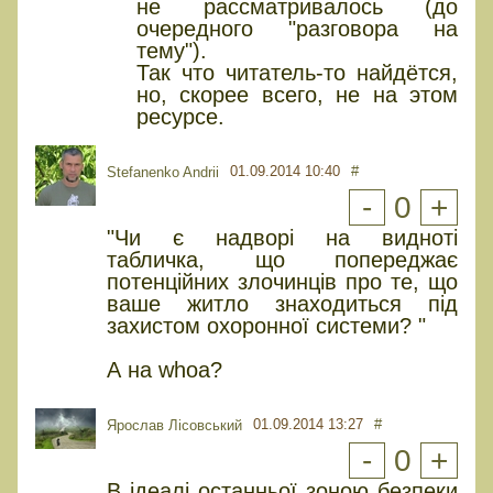
не рассматривалось (до
очередного "разговора на
тему").
Так что читатель-то найдётся,
но, скорее всего, не на этом
ресурсе.
01.09.2014 10:40
#
Stefanenko Andrii
-
0
+
"Чи є надворі на видноті
табличка, що попереджає
потенційних злочинців про те, що
ваше житло знаходиться під
захистом охоронної системи? "
А на whoa?
01.09.2014 13:27
#
Ярослав Лісовський
-
0
+
В ідеалі останньої зоною безпеки