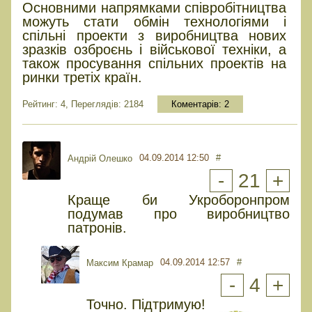
Основними напрямками співробітництва
можуть стати обмін технологіями і
спільні проекти з виробництва нових
зразків озброєнь і військової техніки, а
також просування спільних проектів на
ринки третіх країн.
Рейтинг: 4, Переглядів: 2184
Коментарів:
2
04.09.2014 12:50
#
Андрій Олешко
-
21
+
Краще би Укроборонпром
подумав про виробництво
патронів.
04.09.2014 12:57
#
Максим Крамар
-
4
+
Точно. Підтримую!