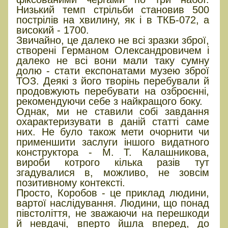
Низький темп стрільби становив 500
пострілів на хвилину, як і в ТКБ-072, а
високий - 1700.
Звичайно, це далеко не всі зразки зброї,
створені Германом Олександровичем і
далеко не всі вони мали таку сумну
долю - стати експонатами музею зброї
ТОЗ. Деякі з його творінь перебували й
продовжують перебувати на озброєнні,
рекомендуючи себе з найкращого боку.
Однак, ми не ставили собі завдання
охарактеризувати в даній статті саме
них. Не було також мети очорнити чи
применшити заслуги іншого видатного
конструктора - М. Т. Калашникова,
вироби котрого кілька разів тут
згадувалися в, можливо, не зовсім
позитивному контексті.
Просто, Коробов - це приклад людини,
вартої наслідування. Людини, що понад
півстоліття, не зважаючи на перешкоди
й невдачі, вперто йшла вперед, до