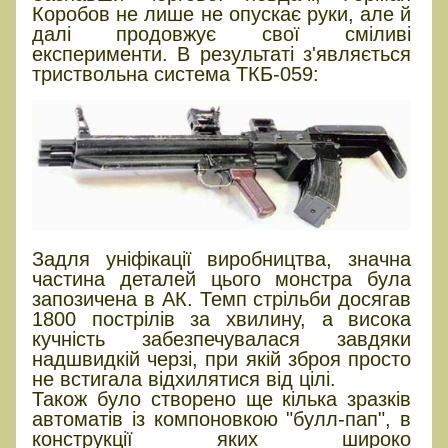
Коробов не лише не опускає руки, але й
далі продовжує свої сміливі
експерименти. В результаті з'являється
триствольна система ТКБ-059:
Задля уніфікації виробництва, значна
частина деталей цього монстра була
запозичена в АК. Темп стрільби досягав
1800 пострілів за хвилину, а висока
кучність забезпечувалася завдяки
надшвидкій черзі, при якій зброя просто
не встигала відхилятися від цілі.
Також було створено ще кілька зразків
автоматів із компоновкою "булл-пап", в
конструкції яких широко