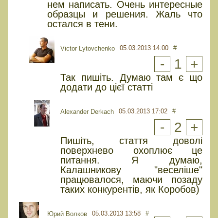
нем написать. Очень интересные
образцы и решения. Жаль что
остался в тени.
05.03.2013 14:00
#
Victor Lytovchenko
-
1
+
Так пишіть. Думаю там є що
додати до цієї статті
05.03.2013 17:02
#
Alexander Derkach
-
2
+
Пишіть, стаття доволі
поверхнево охоплює це
питання. Я думаю,
Калашникову "веселіше"
працювалося, маючи позаду
таких конкурентів, як Коробов)
05.03.2013 13:58
#
Юрий Волков