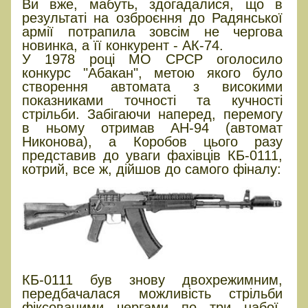
Ви вже, мабуть, здогадалися, що в
результаті на озброєння до Радянської
армії потрапила зовсім не чергова
новинка, а її конкурент - АК-74.
У 1978 році МО СРСР оголосило
конкурс "Абакан", метою якого було
створення автомата з високими
показниками точності та кучності
стрільби. Забігаючи наперед, перемогу
в ньому отримав АН-94 (автомат
Никонова), а Коробов цього разу
представив до уваги фахівців КБ-0111,
котрий, все ж, дійшов до самого фіналу:
КБ-0111 був знову двохрежимним,
передбачалася можливість стрільби
фіксованими чергами по три набої.