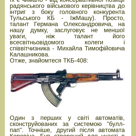
радянського військового керівництва до
інтриг з боку головного конкурента
Тульського КБ - ІжМашу). Просто,
талант Германа Олександровича, на
нашу думку, заслуговує не меншої
уваги, ніж талант його
всесвітньовідомого колеги і
співвітчизника - Михайла Тимофійовича
Калашникова.
Отже, знайомтеся ТКБ-408:
Один з перших у світі автоматів,
сконструйованих за системою "булл-
пап". Точніше, другий після автомата