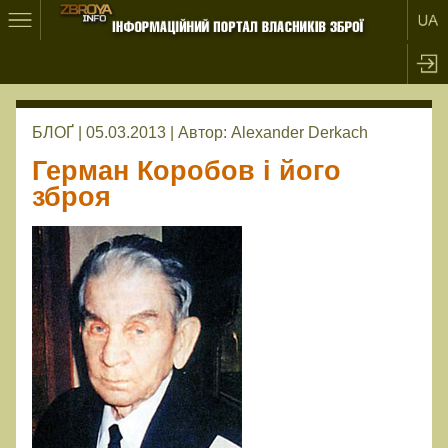
БЛОҐ | 05.03.2013 |
Автор:
Alexander Derkach
Герман Коробов і його
зброя