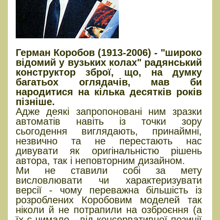
Герман Коробов (1913-2006) - "широко
відомий у вузьких колах" радянський
конструктор зброї, що, на думку
багатьох оглядачів, мав би
народитися на кілька десятків років
пізніше.
Адже деякі запропоновані ним зразки
автоматів навіть із точки зору
сьогодення виглядають, принаймні,
незвично та не перестають нас
дивувати як оригінальністю рішень
автора, так і неповторним дизайном.
Ми не ставили собі за мету
висловлювати чи характеризувати
версії - чому переважна більшість із
розроблених Коробовим моделей так
ніколи й не потрапили на озброєння (а
їх є чимало - від консервативної позиції