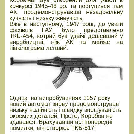
Коровіна. Був створений для участі в
конкурсі 1945-46 рр. та поступився там
АК, продемонструвавши незадовільну
кучність і низьку живучість.
Вже в наступному, 1947 році, до уваги
фахівців ГАУ було представлено
ТКБ-454, котрий був удвічі дешевший у
виробництві, ніж АК та майже на
півкілограма легший.
Однак, на випробуваннях 1957 року
новий автомат знову продемонстрував
низьку надійність і швидку зношуваність
окремих деталей. Проте, Коробов не
здавався. Врахувавши всі попередні
помилки, він створює ТКБ-517: