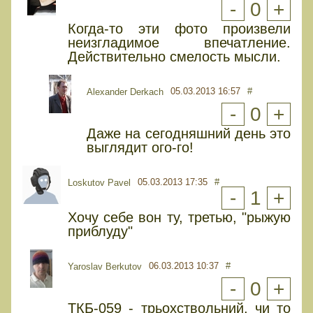
-
0
+
Когда-то эти фото произвели
неизгладимое впечатление.
Действительно смелость мысли.
05.03.2013 16:57
#
Alexander Derkach
-
0
+
Даже на сегодняшний день это
выглядит ого-го!
05.03.2013 17:35
#
Loskutov Pavel
-
1
+
Хочу себе вон ту, третью, "рыжую
приблуду"
06.03.2013 10:37
#
Yaroslav Berkutov
-
0
+
ТКБ-059 - трьохствольний, чи то