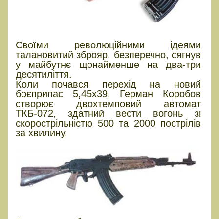
Своїми революційними ідеями
талановитий зброяр, безперечно, сягнув
у майбутнє щонайменше на два-три
десятиліття.
Коли почався перехід на новий
боєприпас 5,45х39, Герман Коробов
створює двохтемповий автомат
ТКБ-072, здатний вести вогонь зі
скорострільністю 500 та 2000 пострілів
за хвилину.