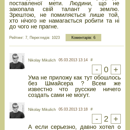
поставленої мети. Людини, що не
закопала свій талант у землю.
Зрештою, не помиляється лише той,
хто нічого не намагається робити та ні
до чого не прагне.
Рейтинг: 7, Переглядів: 1023
Коментарів:
6
05.03.2013 13:14
#
Nikolay Mikulich
-
0
+
Ума не приложу как тут обошлось
без Шмайсера ? Всем же
известно что русские ничего
создать сами не могут.
05.03.2013 13:18
#
Nikolay Mikulich
-
2
+
А если серьезно, давно хотел о