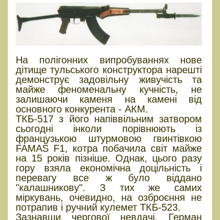
На полігонних випробуваннях нове
дітище тульського конструктора нарешті
демонструє задовільну живучість та
майже феноменальну кучність, не
залишаючи каменя на камені від
основного конкурента - АКМ.
ТКБ-517 з його напіввільним затвором
сьогодні інколи порівнюють із
французькою штурмовою гвинтівкою
FAMAS F1, котра побачила світ майже
на 15 років пізніше. Однак, цього разу
гору взяла економічна доцільність і
перевагу все ж було віддано
"калашникову". З тих же самих
міркувань, очевидно, на озброєння не
потрапив і ручний кулемет ТКБ-523.
Зазнавши чергової невдачі, Герман