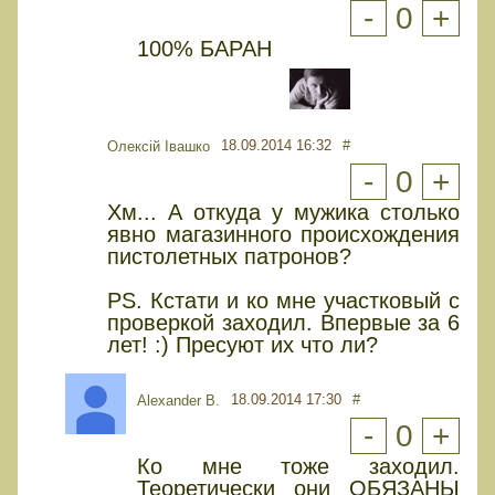
-
0
+
100% БАРАН
18.09.2014 16:32
#
Олексій Івашко
-
0
+
Хм... А откуда у мужика столько
явно магазинного происхождения
пистолетных патронов?
PS. Кстати и ко мне участковый с
проверкой заходил. Впервые за 6
лет! :) Пресуют их что ли?
18.09.2014 17:30
#
Alexander B.
-
0
+
Ко мне тоже заходил.
Теоретически они ОБЯЗАНЫ