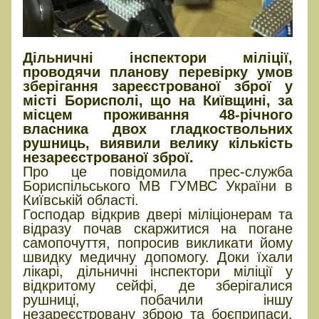
Дільничні інспектори міліції,
проводячи планову перевірку умов
зберігання зареєстрованої зброї у
місті Борисполі, що на Київщині, за
місцем проживання 48-річного
власника двох гладкоствольних
рушниць, виявили велику кількість
незареєстрованої зброї.
Про це повідомила прес-служба
Бориспільського МВ ГУМВС України в
Київській області.
Господар відкрив двері міліціонерам та
відразу почав скаржитися на погане
самопочуття, попросив викликати йому
швидку медичну допомогу. Доки їхали
лікарі, дільничні інспектори міліції у
відкритому сейфі, де зберігалися
рушниці, побачили іншу
незареєстровану зброю та боєприпаси.