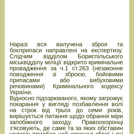
Наразі вся вилучена зброя та
боєприпаси направлені на експертизу.
Слідчим відділом Бориспільського
міськвідділу міліції відкрито кримінальне
провадження за ч.1 ст.263 (незаконне
поводження зі зброєю, бойовими
припасами або вибуховими
речовинами) Кримінального кодексу
України.
Відносно підозрюваного, якому загрожує
покарання у вигляді позбавлення волі
на строк від трьох до семи років,
вирішується питання щодо обрання міри
запобіжного заходу. Правоохоронці
з’ясовують, де саме та за яких обставин
чоловік придбав цей арсенал зброї і які