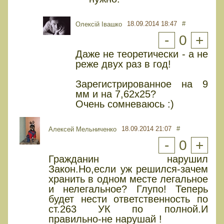
18.09.2014 18:47
#
Олексій Івашко
-
0
+
Даже не теоретически - а не
реже двух раз в год!
Зарегистрированное на 9
мм и на 7,62х25?
Очень сомневаюсь :)
18.09.2014 21:07
#
Алексей Мельниченко
-
0
+
Гражданин нарушил
Закон.Но,если уж решился-зачем
хранить в одном месте легальное
и нелегальное? Глупо! Теперь
будет нести ответственность по
ст.263 УК по полной.И
правильно-не нарушай !