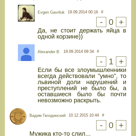
19.09.2014 00:16
#
Evgen Gavriluk
-
0
+
Да, не стоит держать яйца в
одной корзине))
19.09.2014 09:34
#
Alexander B.
-
1
+
Если бы все злоумышленники
всегда действовали "умно", то
львиной доли нарушений и
преступлений не было бы, а
оставшиеся было бы почти
невозможно раскрыть.
10.12.2015 10:44
#
Вадим Гвоздинский
-
0
+
Мужика кто-то слил...