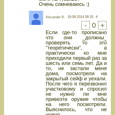
Очень сомневаюсь :)
19.09.2014 09:33
#
Alexander B.
-
0
+
Если где-то прописано
что они _должны_
проверять то это
"теоретически", а
практически ко мне
приходили первый раз за
шесть или семь лет. Да и
то, не застали меня
дома, посмотрели на
закрытый сейф и уехали.
После чего я перезвонил
участковому и спросил
не нужно ли мне
привезти оружие чтобы
на него посмотрели.
Выяснилось, что не
нужно.