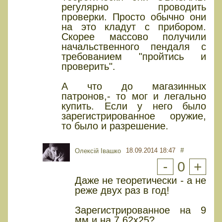
регулярно проводить
проверки. Просто обычно они
на это кладут с прибором.
Скорее массово получили
начальственного пендаля с
требованием "пройтись и
проверить".
А что до магазинных
патронов,- то мог и легально
купить. Если у него было
зарегистрированное оружие,
то было и разрешение.
18.09.2014 18:47
#
Олексій Івашко
-
0
+
Даже не теоретически - а не
реже двух раз в год!
Зарегистрированное на 9
мм и на 7,62х25?