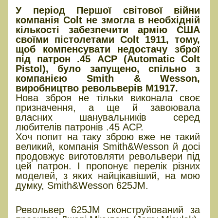
У період Першої світової війни
компанія Colt не змогла в необхідній
кількості забезпечити армію США
своїми пістолетами Colt 1911, тому,
щоб компенсувати недостачу зброї
під патрон .45 ACP (Automatic Colt
Pistol), було запущено, спільно з
компанією Smith & Wesson,
виробництво револьверів M1917.
Нова зброя не тільки виконала своє
призначення, а ще й завоювала
власних шанувальників серед
любителів патронів .45 ACP.
Хоч попит на таку зброю вже не такий
великий, компанія Smith&Wesson й досі
продовжує виготовляти револьвери під
цей патрон. І пропонує перелік різних
моделей, з яких найцікавіший, на мою
думку, Smith&Wesson 625JM.
Smith&Wesson 625JM
Револьвер 625JM сконструйований за