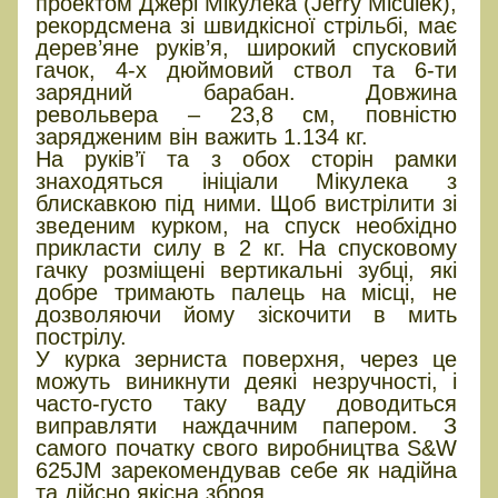
проектом Джері Мікулека (Jerry Miculek),
рекордсмена зі швидкісної стрільбі, має
дерев’яне руків’я, широкий спусковий
гачок, 4-х дюймовий ствол та 6-ти
зарядний барабан. Довжина
револьвера – 23,8 см, повністю
зарядженим він важить 1.134 кг.
На руків’ї та з обох сторін рамки
знаходяться ініціали Мікулека з
блискавкою під ними. Щоб вистрілити зі
зведеним курком, на спуск необхідно
прикласти силу в 2 кг. На спусковому
гачку розміщені вертикальні зубці, які
добре тримають палець на місці, не
дозволяючи йому зіскочити в мить
пострілу.
У курка зерниста поверхня, через це
можуть виникнути деякі незручності, і
часто-густо таку ваду доводиться
виправляти наждачним папером. З
самого початку свого виробництва S&W
625JM зарекомендував себе як надійна
та дійсно якісна зброя.