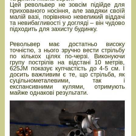
Цей револьвер не зовсім підійде для
прихованого носіння, але завдяки своїй
малій вазі, порівняно невеликий віддачі
та невибагливості у догляді – він чудово
підходить для захисту будинку.
На практиці
Револьвер має достатньо високу
точністю, з нього зручно вести стрільбу
по кількох цілях по-черзі. Виконуючи
групу пострілів на відстані 10 метрів,
625JM показує купчастість до 4-5 см. І
досить важливим є те, що стрільба, як
суцільнометалевими, так і
експансивними кулями, отримують
майже однакові результати.