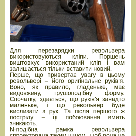
Для перезарядки револьвера
використовуються кліпи. Поршень
виштовхує використаний кліп і вам
залишається тільки вставити новий.
Перше, що привертає увагу в цьому
револьвері – його оригінальне руків’я.
Воно, як правило, гладеньке, має
видовжену, грушоподібну форму.
Спочатку, здається, що руків’я занадто
маленьке, і що револьвер буде
вислизати з рук. Та після першого ж
пострілу – ці побоювання вмить
зникають.
N-подібна рамка револьвера
спроектована таким чином, щоб вона не