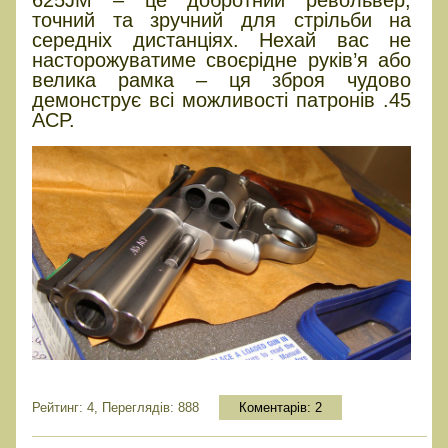
625JM – це добротний револьвер,
точний та зручний для стрільби на
середніх дистанціях. Нехай вас не
насторожуватиме своєрідне руків’я або
велика рамка – ця зброя чудово
демонструє всі можливості патронів .45
ACP.
Рейтинг: 4, Переглядів: 888
Коментарів:
2