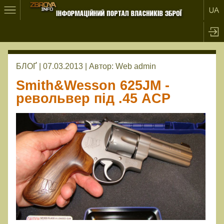
БЛОҐ | 07.03.2013 |
Автор:
Web admin
Smith&Wesson 625JM -
револьвер під .45 ACP