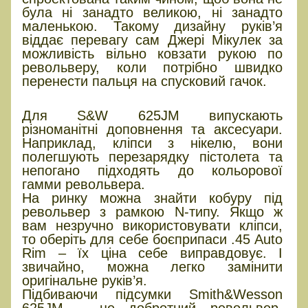
була ні занадто великою, ні занадто
маленькою. Такому дизайну руків’я
віддає перевагу сам Джері Мікулек за
можливість вільно ковзати рукою по
револьверу, коли потрібно швидко
перенести пальця на спусковий гачок.
Аксесуари
Для S&W 625JM випускають
різноманітні доповнення та аксесуари.
Наприклад, кліпси з нікелю, вони
полегшують перезарядку пістолета та
непогано підходять до кольорової
гамми револьвера.
На ринку можна знайти кобуру під
револьвер з рамкою N-типу. Якщо ж
вам незручно використовувати кліпси,
то оберіть для себе боєприпаси .45 Auto
Rim – їх ціна себе виправдовує. І
звичайно, можна легко замінити
оригінальне руків’я.
Підбиваючи підсумки Smith&Wesson