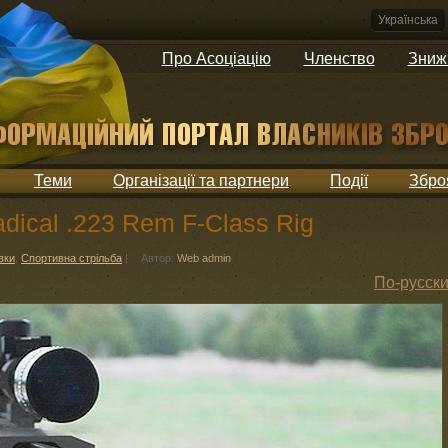
Українська
Про Асоціацію
Членство
Зниж
Теми
Організації та партнери
Події
Збро
dical .223 Rem F-Class Rig
вки
,
Спортивна стрільба
|
Автор:
Web admin
По-русск