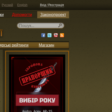
Русский
English
Вхід / Реєстрація
ки
Допомогти
Законопроект
ярські рейтинги
Магазин
и