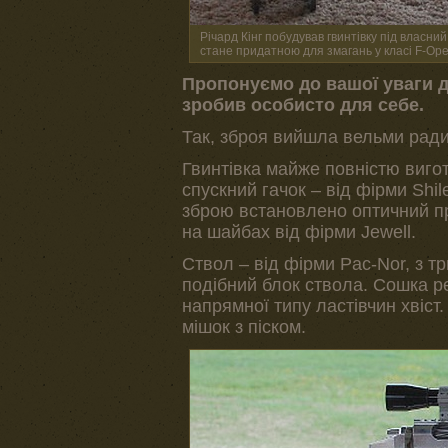
Річард Кінг побудував гвинтівку під власний
стане придатною для змагань у класі F-Ope
Пропонуємо до вашої уваги д
зробив особисто для себе.
Так, зброя вийшла вельми рад
Гвинтівка майже повністю вигот
спускний гачок – від фірми Shi
зброю встановлено оптичний пр
на шайбах від фірми Jewell.
Ствол – від фірми Pac-Nor, з тр
подібний блок ствола. Сошка р
напрямної типу ластівчин хвіст.
мішок з піском.