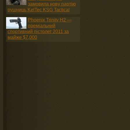
замовила нову партію
рушниць KelTec KSG Tactical
Phoenix Trinity H2 —
преміальний
спортивний пістолет 2011 за
майже $7,000