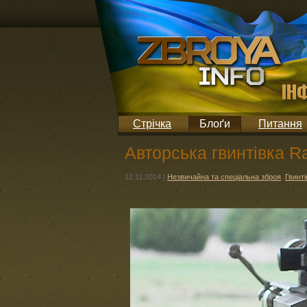
Стрічка
Блоґи
Питання
Авторська гвинтівка Ra
12.11.2014
|
Незвичайна та спеціальна зброя
,
Гвинті