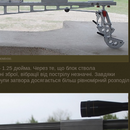
юмінію.
 1.25 дюйма. Через те, що блок ствола
 зброї, вібрації від пострілу незначні. Завдяки
рупи затвора досягається більш рівномірний розподіл