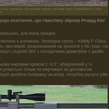
 стиль стріляння, але як каже зброяр, він може легко її переробити, і вона
n.
ещо екзотичне. Цю гвинтівку зброяр Річард Кінг
икальною, але вона працює.
овлена з алюмінію. Затворна група – Kelbly F-Class,
len, матчевий, розрахований на зусилля у 56 грам. На
иціл Leupold 36X з посадочним діаметром 1 дюйм,
ьома нарізами кроком 1: 6,5", вбудований у V-
егулюється тільки по вертикалі за допомогою
 Щоб зробити поправку на вітер, потрібно рухати убік