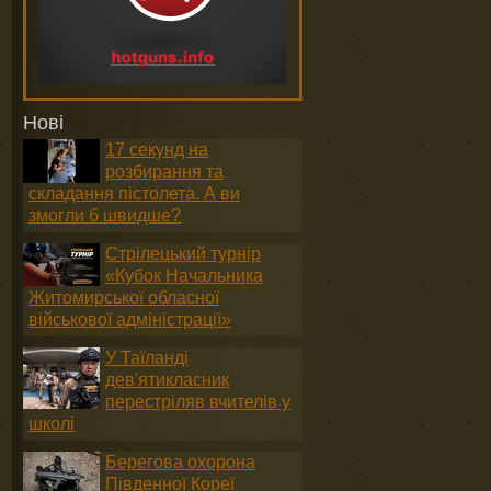
Нові
17 секунд на
розбирання та
складання пістолета. А ви
змогли б швидше?
Стрілецький турнір
«Кубок Начальника
Житомирської обласної
військової адміністрації»
У Таїланді
дев'ятикласник
перестріляв вчителів у
школі
Берегова охорона
Південної Кореї