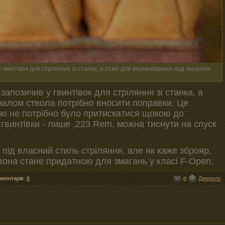
 гвинтівок для стріляння зі станка, а отже для вирівнювання над каналом
запозичив у гвинтівок для стріляння зі станка, а
алом ствола потрібно вносити поправки. Це
цю не потрібно було притискатися щокою до
 гвинтівки - лише .223 Rem, можна тиснути на спуск
у під власний стиль стріляння, але як каже зброяр,
і вона стане придатною для змагань у класі F-Open.
оментарів:
6
Джерело
0