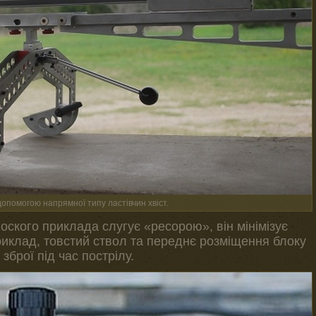
допомогою напрямної типу ластівчин хвіст.
лоского приклада слугує «ресорою», він мінімізує
риклад, товстий ствол та переднє розміщення блоку
зброї під час пострілу.