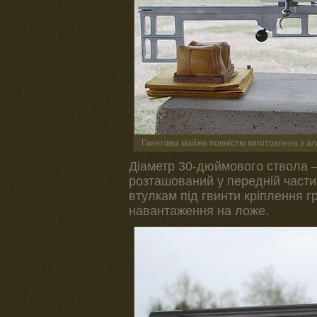
Гвинтівка майже повністю виготовлена з ал
Діаметр 30-дюймового ствола –
розташований у передній частині
втулкам під гвинти кріплення г
навантаження на ложе.