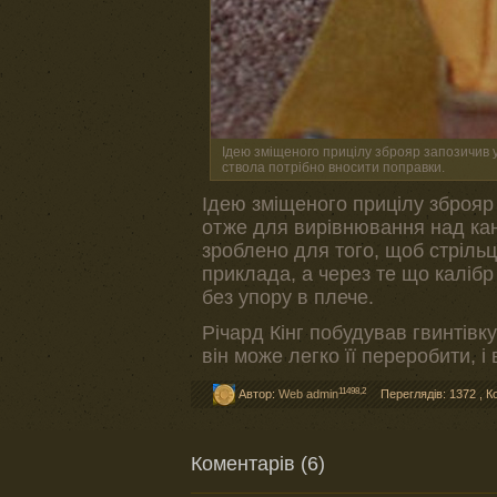
Ідею зміщеного прицілу зброяр запозичив у
ствола потрібно вносити поправки.
Ідею зміщеного прицілу зброяр 
отже для вирівнювання над кан
зроблено для того, щоб стріль
приклада, а через те що калібр
без упору в плече.
Річард Кінг побудував гвинтівк
він може легко її переробити, 
11498,2
Автор:
Web admin
Переглядів: 1372
,
К
Коментарів (6)