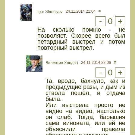
24.11.2014 21:04
#
Igor Shmelyov
-
0
+
На сколько помню - не
позволяет. Скорее всего был
петардный выстрел и потом
повторный выстрел.
24.11.2014 22:06
#
Валентин Хандогі
-
0
+
Та, вроде, бахнуло, как и
предыдущие разы, и дым из
ствола пошёл, и отдача
была.
Или выстрела просто не
видно на видео, настолько
он слаб. Тогда, барышня
сама виновата, или ей не
объяснили правила