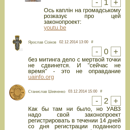
-
1
+
Ось каплін на громадському
розказує про цей
законопроект:
youtu.be
02.12.2014 13:00
#
Ярослав Сізіков
-
0
+
без митинга дело с мертвой точки
не сдвинется. И "сейчас не
время" - это не оправдание
uainfo.org
03.12.2014 15:00
#
Cтанислав Шевченко
-
2
+
Как бы там ни было, но УАВЗ
надо свой законопроект
регистрировать в течении 14 дней
со дня регистрации поданного