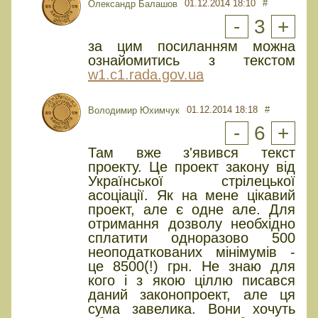
01.12.2014 18:10
#
Олександр Балашов
-
3
+
за цим посиланням можна
ознайомитись з текстом
w1.c1.rada.gov.ua
01.12.2014 18:18
#
Володимир Юхимчук
-
6
+
Там вже з'явився текст
проекту. Це проект закону від
Української стрілецької
асоціації. Як на мене цікавий
проект, але є одне але. Для
отримання дозволу необхідно
сплатити одноразово 500
неоподаткованих мінімумів -
це 8500(!) грн. Не знаю для
кого і з якою ціллю писався
даний законопроект, але ця
сума завелика. Вони хочуть