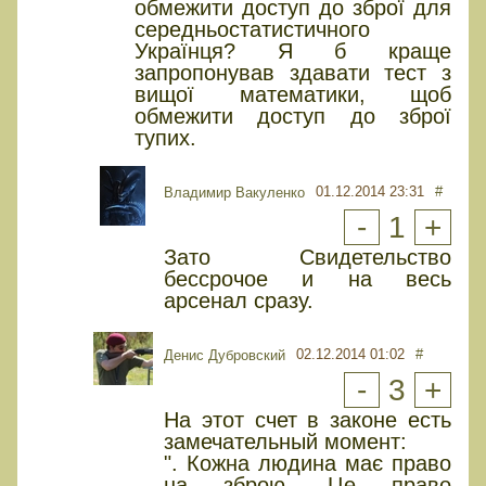
обмежити доступ до зброї для
середньостатистичного
Українця? Я б краще
запропонував здавати тест з
вищої математики, щоб
обмежити доступ до зброї
тупих.
01.12.2014 23:31
#
Владимир Вакуленко
-
1
+
Зато Свидетельство
бессрочое и на весь
арсенал сразу.
02.12.2014 01:02
#
Денис Дубровский
-
3
+
На этот счет в законе есть
замечательный момент:
". Кожна людина має право
на зброю. Це право