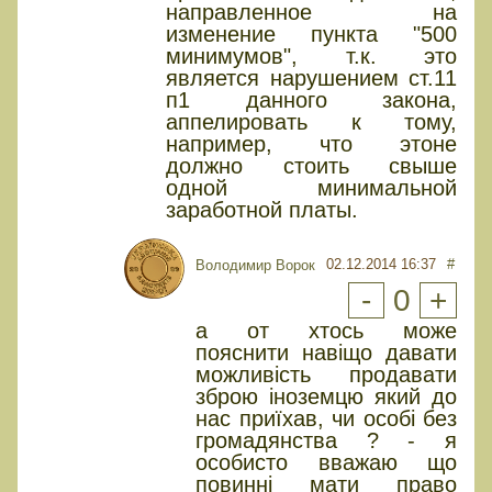
направленное на
изменение пункта "500
минимумов", т.к. это
является нарушением ст.11
п1 данного закона,
аппелировать к тому,
например, что этоне
должно стоить свыше
одной минимальной
заработной платы.
02.12.2014 16:37
#
Володимир Ворок
-
0
+
а от хтось може
пояснити навіщо давати
можливість продавати
зброю іноземцю який до
нас приїхав, чи особі без
громадянства ? - я
особисто вважаю що
повинні мати право