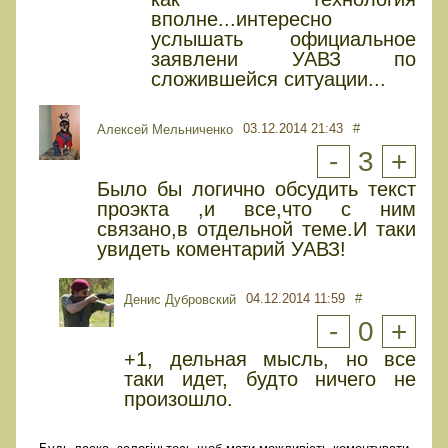
вполне...интересно
услышать официальное
заявлени УАВЗ по
сложившейся ситуации...
03.12.2014 21:43
#
Алексей Мельниченко
-
3
+
Было бы логично обсудить текст
проэкта ,и все,что с ним
связано,в отдельной теме.И таки
увидеть коментарий УАВЗ!
04.12.2014 11:59
#
Денис Дубровский
-
0
+
+1, дельная мысль, но все
таки идет, будто ничего не
произошло.