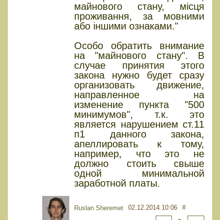
майнового стану, місця
проживання, за мовними
або іншими ознаками."
Особо обратить внимание
на "майнового стану". В
случае принятия этого
закона нужно будет сразу
организовать движение,
направленное на
изменение пункта "500
минимумов", т.к. это
является нарушением ст.11
п1 данного закона,
апеллировать к тому,
например, что это не
должно стоить свыше
одной минимальной
заработной платы.
02.12.2014 10:06
#
Ruslan Sheremet