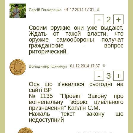
01.12.2014 17:31
#
Сергій Гончаренко
-
2
+
Своим оружие они уже выдают.
Ждать от такой власти, что
оружие самообороны получат
гражданские - вопрос
риторический.
01.12.2014 17:37
#
Володимир Юхимчук
-
3
+
Ось що з'явилося сьогодні на
сайті ВР
№1135 "Проект Закону про
вогнепальну зброю цивільного
призначення" Каплін С.М.
Нажаль текст закону ще
недоступний