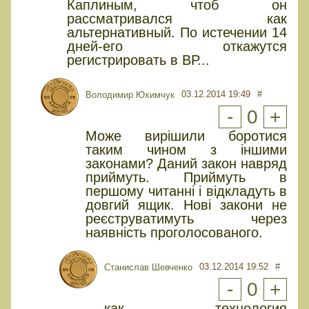
Каплиным, чтоб он
рассматривался как
альтернативный. По истечении 14
дней-его откажутся
регистрировать в ВР...
03.12.2014 19:49
#
Володимир Юхимчук
-
0
+
Може вирішили боротися
таким чином з іншими
законами? Даний закон навряд
приймуть. Приймуть в
першому читанні і відкладуть в
довгий ящик. Нові закони не
реєструватимуть через
наявність проголосованого.
03.12.2014 19:52
#
Cтанислав Шевченко
-
0
+
как технология