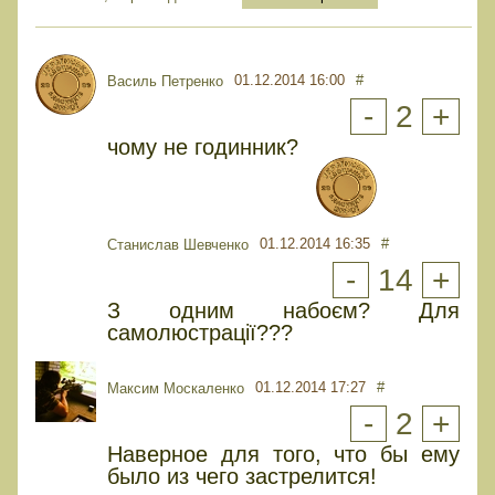
01.12.2014 16:00
#
Василь Петренко
-
2
+
чому не годинник?
01.12.2014 16:35
#
Cтанислав Шевченко
-
14
+
З одним набоєм? Для
самолюстрації???
01.12.2014 17:27
#
Максим Москаленко
-
2
+
Наверное для того, что бы ему
было из чего застрелится!