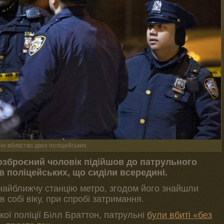
но вбивство двох поліцейських
 озброєний чоловік підійшов до патрульного
в поліцейських, що сиділи всередині.
 найближчу станцію метро, згодом його знайшли
 собі віку, при спробі затримання.
кої поліції Білл Браттон, патрульні
були вбиті «без