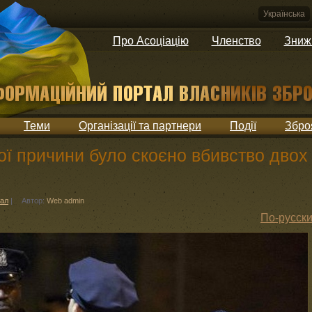
Українська
Про Асоціацію
Членство
Зниж
Теми
Організації та партнери
Події
Збро
ї причини було скоєно вбивство двох
нал
|
Автор:
Web admin
По-русск