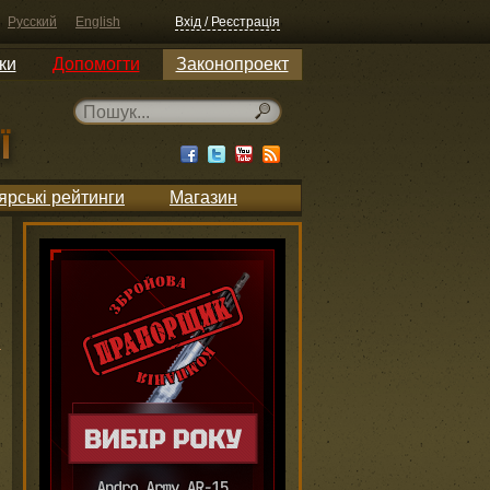
Русский
English
Вхід / Реєстрація
ки
Допомогти
Законопроект
ярські рейтинги
Магазин
и