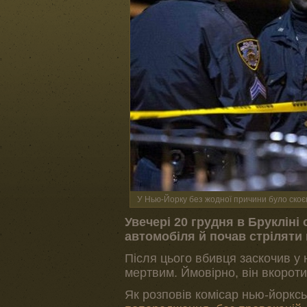
У Нью-Йорку без жодної причини було скоє
Увечері 20 грудня в Брукліні
автомобіля й почав стріляти 
Після цього вбивця заскочив у
мертвим. Ймовірно, він вкоротив
Як розповів комісар нью-йорксь