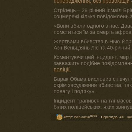
попередження, без провокацій –
Стрілець – 28-річний Ісмаїл Бр
соцмережі кілька повідомлень з
«Вони вбили одного з нас. Дава
помститися їм за смерть афроа
Жертвами вбивства в Нью-Йорк
Азії Веньцзянь Лю та 40-річни
Коментуючи цей інцидент, мер 
завважить подібне повідомленн
поліції.
Барак Обама висловив співчутт
окрім засудження вбивства, так
повагу і подяку».
Інцидент трапився на тлі масов
білих поліцейських, яких звину
11498,2
Автор:
Web admin
Переглядів: 431
,
Ко