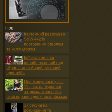
Нові
Кастомний револьвер
S&W 442 із
портованим стволом
та коліматором
Київська поліція
винайшла новий вид
зброї — «різьбовий пусковий
пристрій»
Переховувався у лісі
11 днів: на Буковині
затримали чоловіка,
який поранив двох поліцейських
17 секунд на
розбирання та