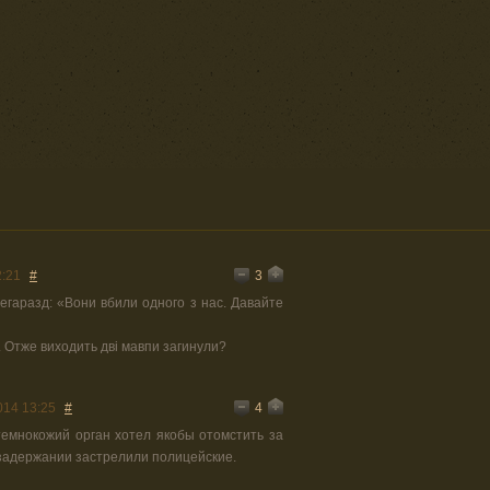
3
2:21
#
егаразд: «Вони вбили одного з нас. Давайте
. Отже виходить дві мавпи загинули?
4
014 13:25
#
темнокожий орган хотел якобы отомстить за
и задержании застрелили полицейские.