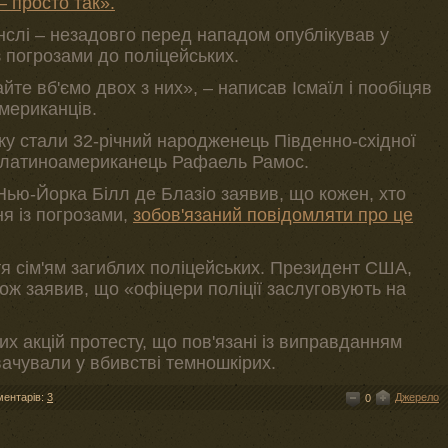
 просто так».
інслі – незадовго перед нападом опублікував у
 погрозами до поліцейських.
йте вб'ємо двох з них», – написав Ісмаїл і пообіцяв
мериканців.
у стали 32-річний народженець Південно-східної
й латиноамериканець Рафаель Рамос.
Нью-Йорка Білл де Блазіо заявив, що кожен, хто
я із погрозами,
зобов'язаний повідомляти про це
я сім'ям загиблих поліцейських. Президент США,
ож заявив, що «офіцери поліції заслуговують на
их акцій протесту, що пов'язані із виправданням
вачували у вбивстві темношкірих.
ментарів:
3
Джерело
0