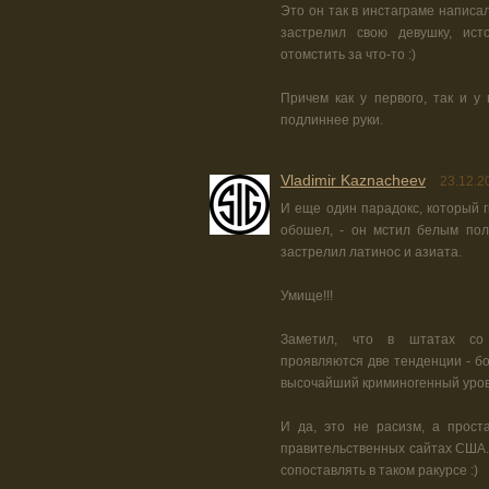
Это он так в инстаграме написа
застрелил свою девушку, ист
отомстить за что-то :)
Причем как у первого, так и у
подлиннее руки.
Vladimir Kaznacheev
23.12.2
И еще один парадокс, который г
обошел, - он мстил белым пол
застрелил латинос и азиата.
Умище!!!
Заметил, что в штатах со 
проявляются две тенденции - б
высочайший криминогенный уров
И да, это не расизм, а прост
правительственных сайтах США. 
сопоставлять в таком ракурсе :)