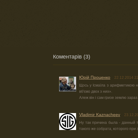
Коментарів (3)
Юрiй Проценко
22.12.2014 2
Щось у Ісмаїла з арифметикою н
вб'ємо двох з них».
Алеж він і сам гризе землю зараз
Vladimir Kaznacheev
23.12.2
Ну так причина была - данный 
такого же собрата, которого пр