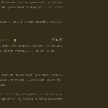
л. Но зачем он до нападения на полицейских
ория умалчивает. Наверняка и ей хотел
 второго "органа" криминальный список был
5
014 13:29
#
ибкий и въедливый ум "органа" без проблем
ицейским, убившим его черного собрата, а
строгим оружейным законодательством
ольшое количество темнокожего населения и
ень.
ая статистика, доступная на официальный
Просто ее... ну, скажем, не очень популярно