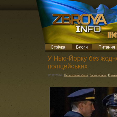
Стрічка
Блоґи
Питання
У Нью-Йорку без жодно
поліцейських
22.12.2014
|
Нелегальна зброя
,
За кордоном
,
Кримі