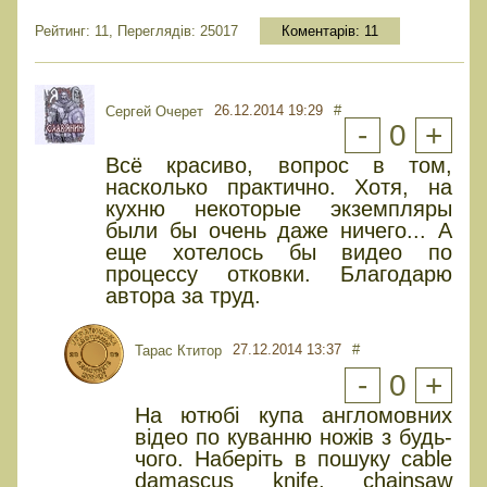
Рейтинг: 11, Переглядів: 25017
Коментарів:
11
26.12.2014 19:29
#
Сергей Очерет
-
0
+
Всё красиво, вопрос в том,
насколько практично. Хотя, на
кухню некоторые экземпляры
были бы очень даже ничего... А
еще хотелось бы видео по
процессу отковки. Благодарю
автора за труд.
27.12.2014 13:37
#
Тарас Ктитор
-
0
+
На ютюбі купа англомовних
відео по куванню ножів з будь-
чого. Наберіть в пошуку cable
damascus knife, chainsaw