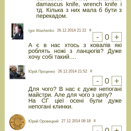
damascus knife, wrench knife і
тд. Кілька з них мала б бути з
перекадом.
26.12.2014 21:22
#
Igor Illiashenko
-
0
+
А є в нас хтось з ковалів які
роблять ножі з ланцюгів? Дуже
хочу собі такий....
26.12.2014 21:52
#
Юрiй Проценко
-
0
+
Для чого? В нас є дуже непогані
майстри. Але для чого з цепу?
На СГ ціеї осені були дуже
непогані клинки.
27.12.2014 08:18
#
Юрий Оровецкий
-
0
+