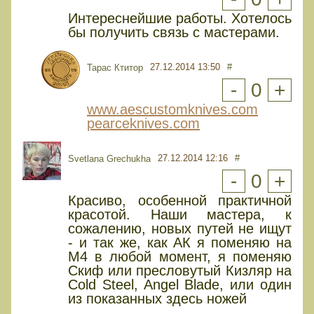
Интереснейшие работы. Хотелось
бы получить связь с мастерами.
27.12.2014 13:50
#
Тарас Ктитор
-
0
+
www.aescustomknives.com
pearceknives.com
27.12.2014 12:16
#
Svetlana Grechukha
-
0
+
Красиво, особенной практичной
красотой. Наши мастера, к
сожалению, новых путей не ищут
- и так же, как АК я поменяю на
М4 в любой момент, я поменяю
Скиф или пресловутый Кизляр на
Cold Steel, Angel Blade, или один
из показанных здесь ножей