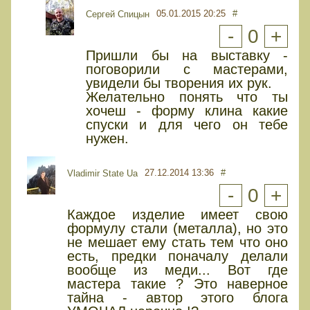
05.01.2015 20:25
#
Сергей Спицын
-
0
+
Пришли бы на выставку -
поговорили с мастерами,
увидели бы творения их рук.
Желательно понять что ты
хочеш - форму клина какие
спуски и для чего он тебе
нужен.
27.12.2014 13:36
#
Vladimir State Ua
-
0
+
Каждое изделие имеет свою
формулу стали (металла), но это
не мешает ему стать тем что оно
есть, предки поначалу делали
вообще из меди... Вот где
мастера такие ? Это наверное
тайна - автор этого блога