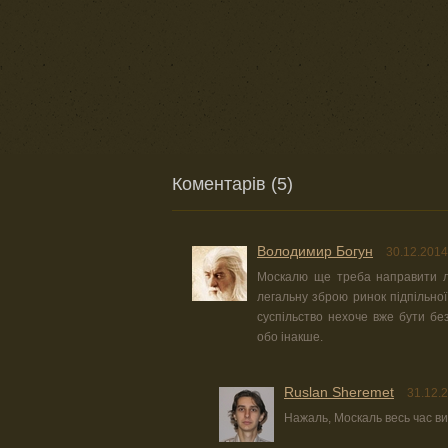
Коментарів (5)
Володимир Богун
30.12.2014
Москалю ще треба направити л
легальну зброю ринок підпільної
суспільство нехоче вже бути бе
обо інакше.
Ruslan Sheremet
31.12.
Нажаль, Москаль весь час в