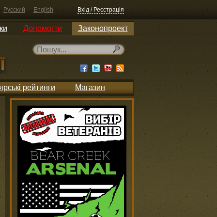
Русский
English
Вхід / Реєстрація
ки
Допомогти
Законопроект
ярські рейтинги
Магазин
и