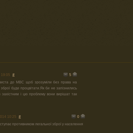
5
 19:05
#
иста до МВС щоб зрозуміли без права на
 зброї буде процвітати.Як би не запізнились
з захістним і цю проблему вони вирішат так
0
2014 10:25
#
иступає противником легальної зброї у населення