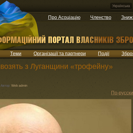
Українська
Про Асоціацію
Членство
Зниж
Теми
Організації та партнери
Події
Збро
ивозять з Луганщини «трофейну»
Автор:
Web admin
По-русск