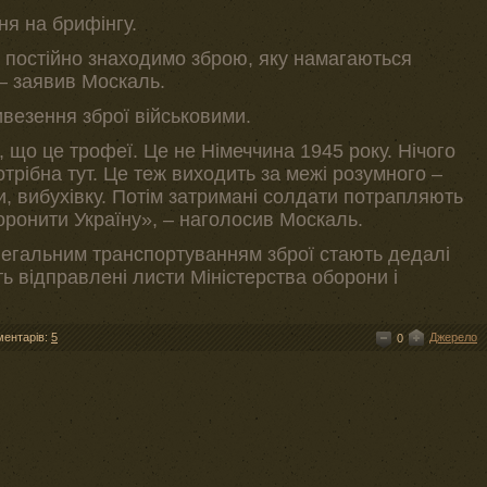
ня на брифінгу.
 постійно знаходимо зброю, яку намагаються
 – заявив Москаль.
везення зброї військовими.
 що це трофеї. Це не Німеччина 1945 року. Нічого
трібна тут. Це теж виходить за межі розумного –
и, вибухівку. Потім затримані солдати потрапляють
боронити Україну», – наголосив Москаль.
легальним транспортуванням зброї стають дедалі
ть відправлені листи Міністерства оборони і
ментарів:
5
Джерело
0