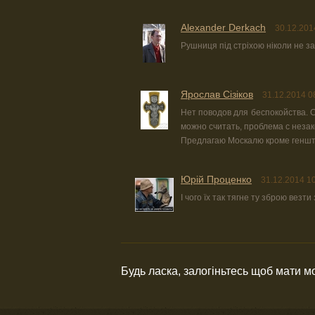
Alexander Derkach
30.12.201
Рушниця під стріхою ніколи не з
Ярослав Сізіков
31.12.2014 0
Нет поводов для беспокойства. С
можно считать, проблема с неза
Предлагаю Москалю кроме геншт
Юрiй Проценко
31.12.2014 1
І чого їх так тягне ту зброю везти 
Будь ласка, залогіньтесь щоб мати 