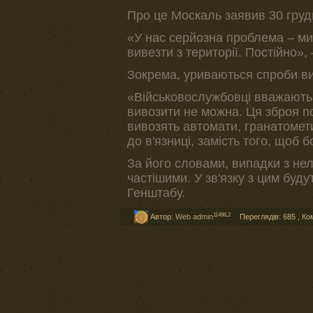
Про це Москаль заявив 30 груд
«У нас серйозна проблема – ми
вивезти з території. Постійно»,
Зокрема, уриваються спроби ви
«Військовослужбовці вважають,
вивозити не можна. Ця зброя по
вивозять автомати, гранатомет
до в'язниці, замість того, щоб 
За його словами, випадки з не
частішими. У зв'язку з цим буду
Генштабу.
11498,2
Автор:
Web admin
Переглядів: 685
,
Ко