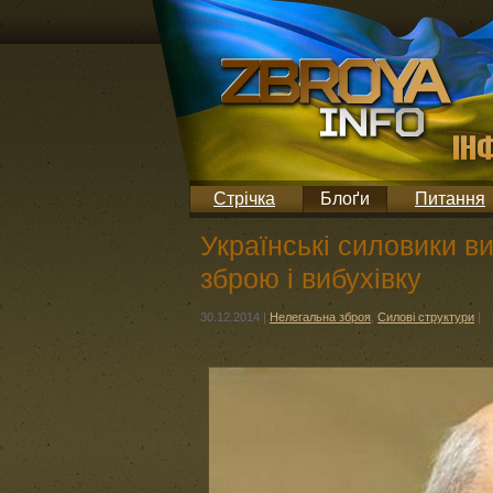
Стрічка
Блоґи
Питання
Українські силовики в
зброю і вибухівку
30.12.2014
|
Нелегальна зброя
,
Силові структури
|