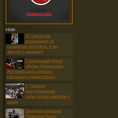
Нові
17 секунд на
розбирання та
складання пістолета. А ви
змогли б швидше?
Стрілецький турнір
«Кубок Начальника
Житомирської обласної
військової адміністрації»
У Таїланді
дев'ятикласник
перестріляв вчителів у
школі
Берегова охорона
Південної Кореї