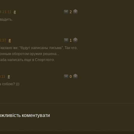
2
4 21:11
#
авадить.
1
8:37
#
казано же: "будут написаны письма". Так что,
конным оборотом оружия решена...
аба написать еще в Спортлото.
0
0:11
#
з собою? )))
можливість коментувати