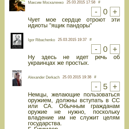
25.03.2015 17:58
#
Максим Москаленко
-
0
+
Чует мое сердце отроют эти
идиоты "ящик пандоры"
25.03.2015 19:37
#
Igor Ribachenko
-
0
+
Ну здесь не идет речь об
украинцах же простых.
25.03.2015 19:38
#
Alexander Derkach
-
5
+
Немцы, желающие пользоваться
оружием, должны вступать в СС
или СА. Обычным гражданам
оружие не нужно, поскольку
владение им не служит целям
государства.