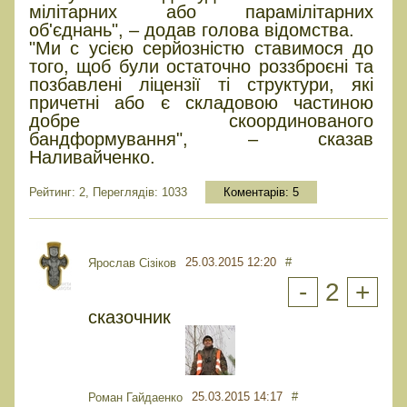
мілітарних або парамілітарних
об'єднань", – додав голова відомства.
"Ми с усією серйозністю ставимося до
того, щоб були остаточно роззброєні та
позбавлені ліцензії ті структури, які
причетні або є складовою частиною
добре скоординованого
бандформування", – сказав
Наливайченко.
Рейтинг: 2, Переглядів: 1033
Коментарів:
5
25.03.2015 12:20
#
Ярослав Сізіков
-
2
+
сказочник
25.03.2015 14:17
#
Роман Гайдаенко