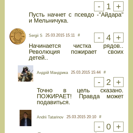
-
1
+
Пусть начнет с псевдо -"Айдара"
и Мельничука.
25.03.2015 15:11
#
-
4
+
Sergii S
Начинается чистка рядов..
Революция пожирает своих
детей..
25.03.2015 15:44
#
Андрій Мандрика
-
2
+
Точно в цель сказано.
ПОЖИРАЕТ! Правда может
подавиться.
25.03.2015 20:10
#
Andrii Tatarinov
-
0
+