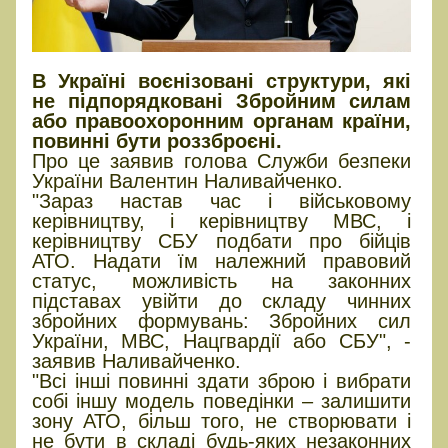
В Україні воєнізовані структури, які
не підпорядковані Збройним силам
або правоохоронним органам країни,
повинні бути роззброєні.
Про це заявив голова Служби безпеки
України Валентин Наливайченко.
"Зараз настав час і військовому
керівництву, і керівництву МВС, і
керівництву СБУ подбати про бійців
АТО. Надати їм належний правовий
статус, можливість на законних
підставах увійти до складу чинних
збройних формувань: Збройних сил
України, МВС, Нацгвардії або СБУ", -
заявив Наливайченко.
"Всі інші повинні здати зброю і вибрати
собі іншу модель поведінки – залишити
зону АТО, більш того, не створювати і
не бути в складі будь-яких незаконних