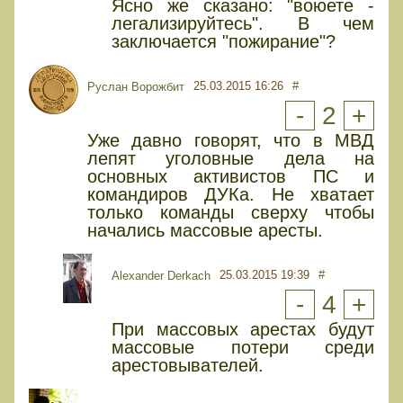
Ясно же сказано: "воюете -
легализируйтесь". В чем
заключается "пожирание"?
25.03.2015 16:26
#
Руслан Ворожбит
-
2
+
Уже давно говорят, что в МВД
лепят уголовные дела на
основных активистов ПС и
командиров ДУКа. Не хватает
только команды сверху чтобы
начались массовые аресты.
25.03.2015 19:39
#
Alexander Derkach
-
4
+
При массовых арестах будут
массовые потери среди
арестовывателей.