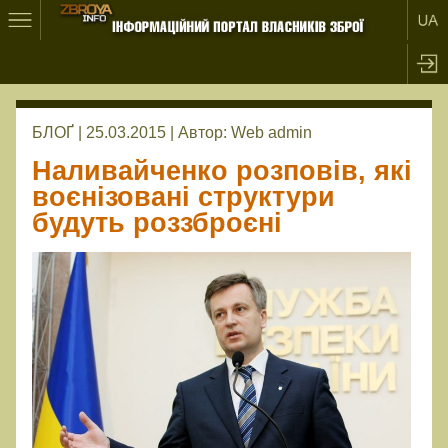
БЛОҐ | 25.03.2015 |
Автор:
Web admin
Наливайченко розповів, які
воєнізовані структури
будуть роззброєні