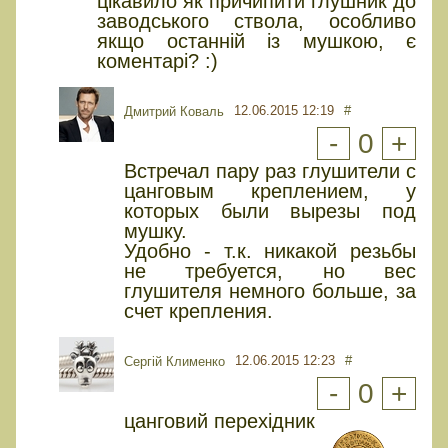
цікавило як причипити глушник до
заводського ствола, особливо
якщо останній із мушкою, є
коментарі? :)
12.06.2015 12:19
#
Дмитрий Коваль
-
0
+
Встречал пару раз глушители с
цанговым креплением, у
которых были вырезы под
мушку.
Удобно - т.к. никакой резьбы
не требуется, но вес
глушителя немного больше, за
счет крепления.
12.06.2015 12:23
#
Сергій Клименко
-
0
+
цанговий перехідник