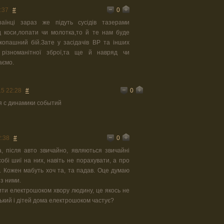
0
:37
#
раїнці зараз же підуть сусідів тазерами
д коси,лопати чи молотка,то й те нам буде
копашний бій.Зате у засідачів ВР та інших
ії різноманітної зброї,та ще й навряд чи
аємо.
0
15 22:28
#
дя с динамики событий
0
2:38
#
 після авто звичайно, являються звичайні
обі шиї на них, навіть не порахувати, а про
о. Кожен мабуть хоч та, та падав. Оце думаю
 з ними.
ити електрошоком хвору людину, це якось не
ький і дітей дома електрошоком частує?