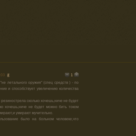
1
:03
#
"не летального оружия" (спец средств ) - по
ние и способствует увеличению количества
с резинострела сколько хочешь,ниче не будет
ко хочешь,ниче не будет можно бить током
е умирают,и умирают мучительно.
льзование было на больном человеке,что