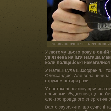
Виходить, що «менш летальним» тазером 
У лютому цього року в одній 
ув’язнена на ім'я Наташа Ма
коли поліцейські намагалися 
У Наташі була шизофренія, і то
Олександрія. Але вона чинила о
струмом чотири рази.
У протоколі розтину причина см
проявами збудження, що пов'яз
електропровідного енергетично
Варто зауважити, що сучасні таз