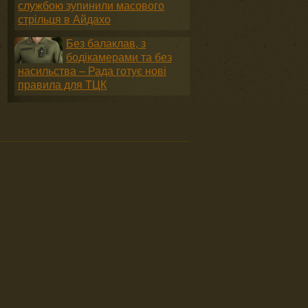
службою зупинили масового
стрільця в Айдахо
Без балаклав, з
бодікамерами та без
насильства – Рада готує нові
правила для ТЦК