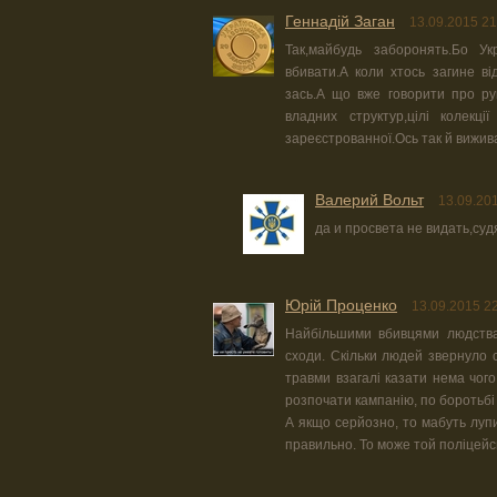
Геннадій Заган
13.09.2015 21
Так,майбудь заборонять.Бо Ук
вбивати.А коли хтось загине ві
зась.А що вже говорити про ру
владних структур,цілі колекц
зареєстрованної.Ось так й вижив
Валерий Вольт
13.09.20
да и просвета не видать,су
Юрiй Проценко
13.09.2015 2
Найбільшими вбивцями людства,
сходи. Скільки людей звернуло с
травми взагалі казати нема чог
розпочати кампанію, по боротьбі
А якщо серйозно, то мабуть луп
правильно. То може той поліцейс