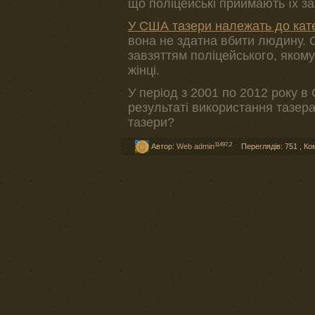
що поліцейські приймають їх з
У США тазери належать до кате
вона не здатна вбити людину. 
завзяттям поліцейського, якому
жінці.
У період з 2001 по 2012 року в
результаті використання тазера
тазери?
11497,2
Автор:
Web admin
Переглядів: 751
,
Ко