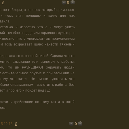
0
#
т не тейзеры, а человек, который применяет
 и чему учат полицию и какие для них
авила.
столько и известно что они могут убить
ий - слабое сердце или кардиостимулятор и
 известно, что с многократным применением
м тока возрастает шанс нанести тяжелый
лирована со страшной силой. Сделал что-то
олучил взыскание или вылетел с работы.
том, что им РАЗРЕШАЮТ херачить людей
х есть табельное оружие и при этом они не
тому что низзя. Не сможет доказать что
 было оправданным - вылетит с работы без
от и прочего и пойдет под суд.
точить требование по тому как и в какой
еры.
0
15 12:18
#