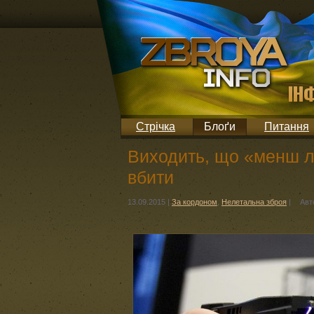
Стрічка
Блоґи
Питання
Виходить, що «менш л
вбити
13.09.2015
|
За кордоном
,
Нелетальна зброя
|
Авт