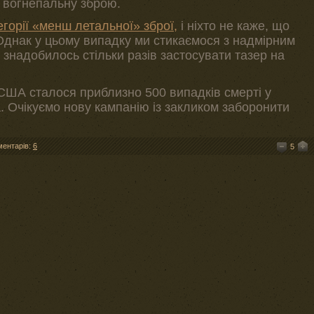
а вогнепальну зброю.
горії «менш летальної» зброї,
і ніхто не каже, що
Однак у цьому випадку ми стикаємося з надмірним
 знадобилось стільки разів застосувати тазер на
 США сталося приблизно 500 випадків смерті у
. Очікуємо нову кампанію із закликом заборонити
ментарів:
6
5