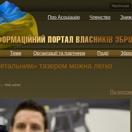
Українська
Про Асоціацію
Членство
Зниж
Теми
Організації та партнери
Події
Збро
етальним» тазером можна легко
ор:
Web admin
По-русск