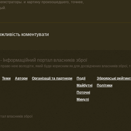
регистраторы. и картину произошедшего, точнее,
дый.
можливість коментувати
- Інформаційний портал власників зброї
право нею володіти, який буде корисним як для досвідчених власників зброї, та
Теми
Автори
Організації та партнери
Події
Зброярські рейтинг
Майбутні
Політики
Поточні
Минулі
тал власників зброї