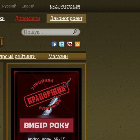
Русский
English
Вхід / Реєстрація
ки
Допомогти
Законопроект
ярські рейтинги
Магазин
и