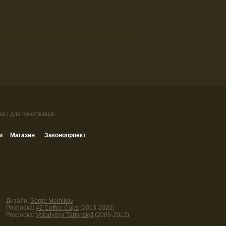
к і для початківців.
и
Магазин
Законопроект
Дизайн:
Serge Melnikov
Розробка:
42 Coffee Cups
(2013-2020)
Розробка:
Volodymyr Tartynskyi
(2009-2012)