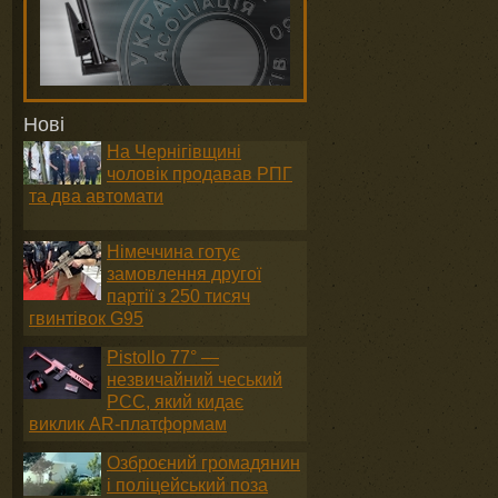
Нові
На Чернігівщині
чоловік продавав РПГ
та два автомати
Німеччина готує
замовлення другої
партії з 250 тисяч
гвинтівок G95
Pistollo 77° —
незвичайний чеський
PCC, який кидає
виклик AR-платформам
Озброєний громадянин
і поліцейський поза