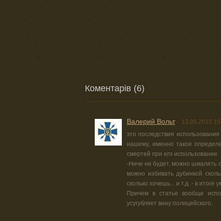
Коментарів (6)
Валерий Вольт
13.09.2015 15
это последствия использования 
нашему, именно такое определе
смертей при его использовании.
-Ниче не будет, можно шмалять 
можно избивать дубинкой сколь
сколько хочешь... и т.д. - в итог
Причем в статье вообще испо
усугубляет вину полицейского.