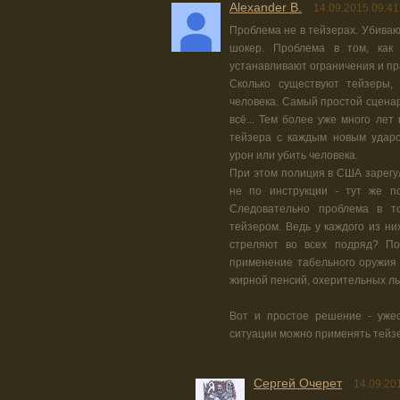
Alexander B.
14.09.2015 09:41
Проблема не в тейзерах. Убиваю
шокер. Проблема в том, как
устанавливают ограничения и пр
Сколько существуют тейзеры, 
человека. Самый простой сценар
всё... Тем более уже много лет
тейзера с каждым новым ударо
урон или убить человека.
При этом полиция в США зарегу
не по инструкции - тут же п
Следовательно проблема в 
тейзером. Ведь у каждого из ни
стреляют во всех подряд? По
применение табельного оружия
жирной пенсий, охерительных льг
Вот и простое решение - ужес
ситуации можно применять тейз
Сергей Очерет
14.09.20