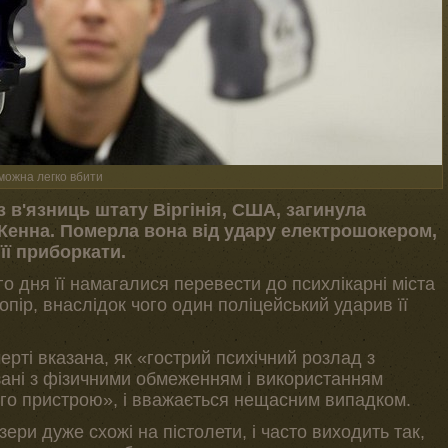
можна легко вбити
з в'язниць штату Віргінія, США, загинула
кКенна. Померла вона від удару електрошокером,
її приборкати.
го дня її намагалися перевести до психлікарні міста
пір, внаслідок чого один поліцейський ударив її
ерті вказана, як «гострий психічний розлад з
ані з фізичними обмеженням і використанням
го пристрою», і вважається нещасним випадком.
ери дуже схожі на пістолети, і часто виходить так,