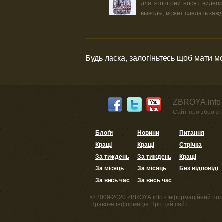
для этого они носят видео
выводы, может сделать каж
Будь ласка, залогіньтесь щоб мати 
ZBROYA.info 
Сайт про зброю і 
Блоґи
Новини
Питання
Кращі
Кращі
Стрічка
За тиждень
За тиждень
Кращі
За місяць
За місяць
Без відповіді
За весь час
За весь час
© 2009-2020 ZBROYA.info - Інформаційний пор
Правова інформація
Про цей сайт