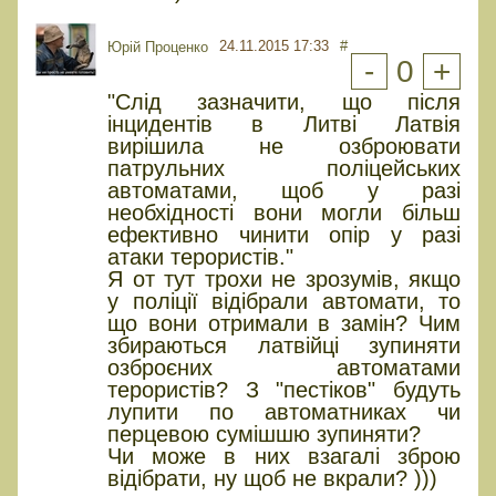
24.11.2015 17:33
#
Юрiй Проценко
-
0
+
"Слід зазначити, що після
інцидентів в Литві Латвія
вирішила не озброювати
патрульних поліцейських
автоматами, щоб у разі
необхідності вони могли більш
ефективно чинити опір у разі
атаки терористів."
Я от тут трохи не зрозумів, якщо
у поліції відібрали автомати, то
що вони отримали в замін? Чим
збираються латвійці зупиняти
озброєних автоматами
терористів? З "пестіков" будуть
лупити по автоматниках чи
перцевою сумішшю зупиняти?
Чи може в них взагалі зброю
відібрати, ну щоб не вкрали? )))