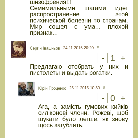
шизофрения!!!
Семимильными шагами идет
распространение этой
психической болезни по странам.
Мир сошел с ума... плохой
признак...
24.11.2015 20:20
#
Сергій Івашньов
-
1
+
Предлагаю отобрать у них и
пистолеты и выдать рогатки.
25.11.2015 10:30
#
Юрiй Проценко
-
0
+
Ага, а замість гумових кийків
силіконові члени. Рожеві, щоб
шукати було легше, як знову
щось загублять.