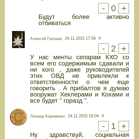
-
0
+
Будут более активно
отбиваться
24.11.2015 17:59
#
Алексей Гоюшов
-
2
+
У нас менты сепарам КХО со
всем его содержимым сдавали и
ни кого , даже руководителей
этих ОВД не привлекли к
ответственности о чем еще
говорить . А прибалтов я думаю
вооружат Хеклерами и Кохами и
все будет " горазд ".
24.11.2015 19:04
#
Леонид Корниенко
-
1
+
Ну здравствуй, социальная