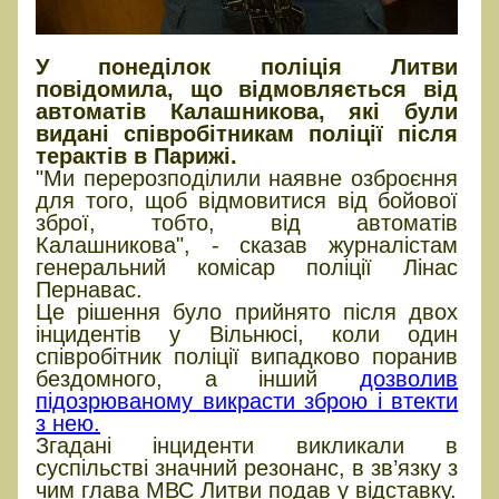
У понеділок поліція Литви
повідомила, що відмовляється від
автоматів Калашникова, які були
видані співробітникам поліції після
терактів в Парижі.
"Ми перерозподілили наявне озброєння
для того, щоб відмовитися від бойової
зброї, тобто, від автоматів
Калашникова", - сказав журналістам
генеральний комісар поліції Лінас
Пернавас.
Це рішення було прийнято після двох
інцидентів у Вільнюсі, коли один
співробітник поліції випадково поранив
бездомного, а інший
дозволив
підозрюваному викрасти зброю і втекти
з нею.
Згадані інциденти викликали в
суспільстві значний резонанс, в зв’язку з
чим глава МВС Литви подав у відставку.