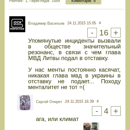
Рейтинг: 1, Переглядів: 1489
Коментарів:
9
24.11.2015 15:05
#
Владимир Васильев
-
16
+
Упомянутые инциденты вызвали
в обществе значительный
резонанс, в связи с чем глава
МВД Литвы подал в отставку.
У нас менты постоянно касячат,
никакая глава мвд в украины в
отставку не подает... Походу
менталитет не тот =(
24.11.2015 16:39
#
Сергей Очерет
-
4
+
ага, или климат