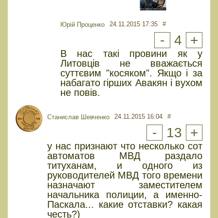
24.11.2015 17:35
#
Юрiй Проценко
-
4
+
В нас такі провини як у
Литовців не вважається
суттєвим "косяком". Якщо і за
набагато гірших Авакян і вухом
не повів.
24.11.2015 16:04
#
Cтанислав Шевченко
-
13
+
у нас признают что несколько сот
автоматов МВД раздало
титуханам, и одного из
руководителей МВД того времени
назначают заместителем
начальника полиции, а именно-
Паскала... какие отставки? какая
честь?)