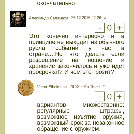
окончательно
25.12.2015 22:26
#
Александр Саламаха
-
0
+
Это конечно интересно и в
принципе не выходит из обычного
русла событий у нас в
стране....Но что делать если
разрешение на ношение и
хранение закончилось и уже идет
просрочка!? И чем это грозит?
26.12.2015 16:50
#
Victor Eibelmann
-
0
+
вариантов множественно:
регулярные штрафы,
возможное изъятие оружия,
возможный срок за незаконное
обращение с оружием.