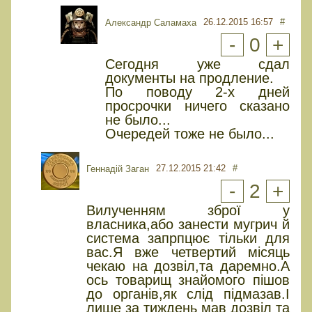
26.12.2015 16:57
#
Александр Саламаха
-
0
+
Сегодня уже сдал
документы на продление.
По поводу 2-х дней
просрочки ничего сказано
не было...
Очередей тоже не было...
27.12.2015 21:42
#
Геннадій Заган
-
2
+
Вилученням зброї у
власника,або занести мугрич й
система запрпцює тільки для
вас.Я вже четвертий місяць
чекаю на дозвіл,та даремно.А
ось товарищ знайомого пішов
до органів,як слід підмазав.І
лише за тиждень мав дозвіл та