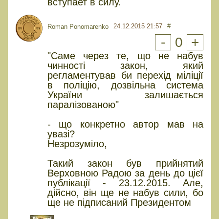
вступает в силу.
24.12.2015 21:57
#
Roman Ponomarenko
-
0
+
"Саме через те, що не набув
чинності закон, який
регламентував би перехід міліції
в поліцію, дозвільна система
України залишається
паралізованою"
- що конкретно автор мав на
увазі?
Незрозуміло,
Такий закон був прийнятий
Верховною Радою за день до цієї
публікації - 23.12.2015. Але,
дійсно, він ще не набув сили, бо
ще не підписаний Президентом