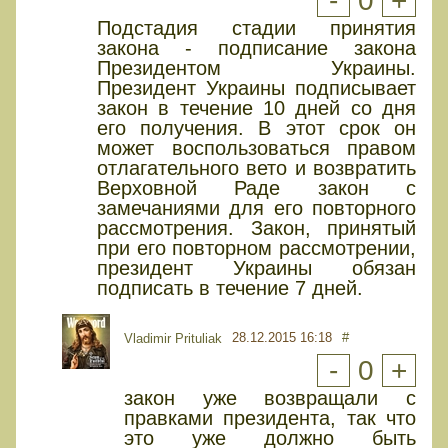
-
0
+
Подстадия стадии принятия
закона - подписание закона
Президентом Украины.
Президент Украины подписывает
закон в течение 10 дней со дня
его получения. В этот срок он
может воспользоваться правом
отлагательного вето и возвратить
Верховной Раде закон с
замечаниями для его повторного
рассмотрения. Закон, принятый
при его повторном рассмотрении,
президент Украины обязан
подписать в течение 7 дней.
28.12.2015 16:18
#
Vladimir Prituliak
-
0
+
закон уже возвращали с
правками президента, так что
это уже должно быть