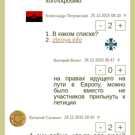
хоплофобию
25.12.2015 08:10
#
Александр Петровский
-
2
+
1. В каком списке?
2.
zbroya.info
26.12.2015 05:47
#
Валерий Вольт
-
0
+
на правах идущего на
пути в Европу, можно
было вместо не
участников прильнуть к
петиции
24.12.2015 18:43
#
Виталий Саленко
-
2
+