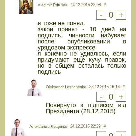
24.12.2015 22:08
#
Vladimir Prituliak
-
0
+
я тоже не понял.
закон принят - 10 дней на
подпись. чинности набувает
после опубликовании в
урядовом экспрессе
я конечно не удивлюсь, если
придумают еще кучу правок,
но в общем осталась только
подпись
28.12.2015 16:16
#
Oleksandr Leshchenko
-
0
+
Повернуто з підписом від
Президента (28.12.2015)
24.12.2015 22:29
#
Александр Лещенко