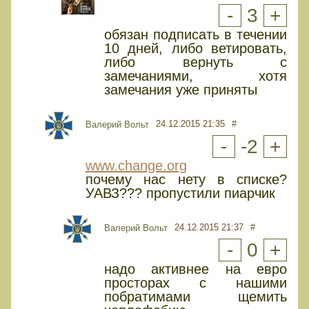
-
3
+
обязан подписать в течении
10 дней, либо ветировать,
либо вернуть с
замечаниями, хотя
замечания уже приняты
24.12.2015 21:35
#
Валерий Вольт
-
-2
+
www.change.org
почему нас нету в списке?
УАВЗ??? пропустили пиарчик
24.12.2015 21:37
#
Валерий Вольт
-
0
+
надо активнее на евро
просторах с нашими
побратимами щемить