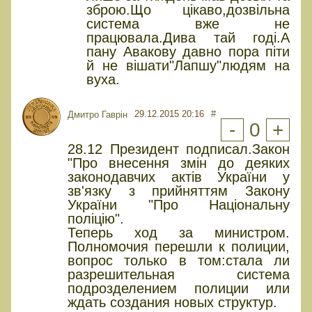
зброю.Що цікаво,дозвільна
система вже не
працювала.Дива тай годі.А
пану Авакову давно пора піти
й не вішати"Лапшу"людям на
вуха.
29.12.2015 20:16
#
Дмитро Гаврін
-
0
+
28.12 Президент подписал.Закон
"Про внесення змін до деяких
законодавчих актів України у
зв'язку з прийняттям Закону
України "Про Національну
поліцію".
Теперь ход за министром.
Полномочия перешли к полиции,
вопрос только в том:стала ли
разрешительная система
подрозделением полиции или
ждать создания новых структур.