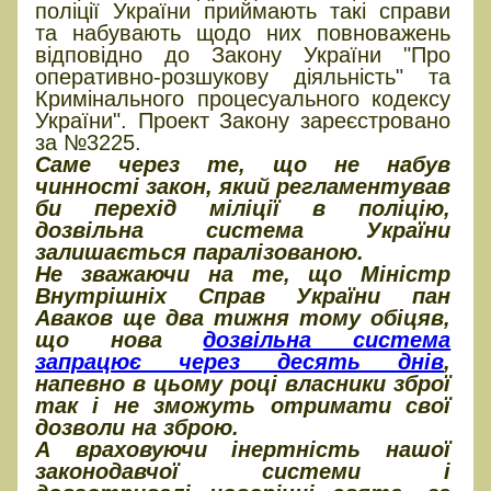
поліції України приймають такі справи
та набувають щодо них повноважень
відповідно до Закону України "Про
оперативно-розшукову діяльність" та
Кримінального процесуального кодексу
України". Проект Закону зареєстровано
за №3225.
Саме через те, що не набув
чинності закон, який регламентував
би перехід міліції в поліцію,
дозвільна система України
залишається паралізованою.
Не зважаючи на те, що Міністр
Внутрішніх Справ України пан
Аваков ще два тижня тому обіцяв,
що нова
дозвільна система
запрацює через десять днів
,
напевно в цьому році власники зброї
так і не зможуть отримати свої
дозволи на зброю.
А враховуючи інертність нашої
законодавчої системи і