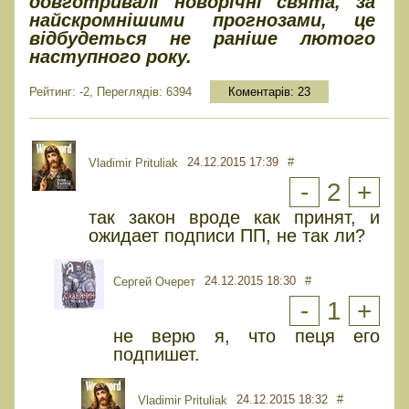
довготривалі новорічні свята, за
найскромнішими прогнозами, це
відбудеться не раніше лютого
наступного року.
Рейтинг: -2, Переглядів: 6394
Коментарів:
23
24.12.2015 17:39
#
Vladimir Prituliak
-
2
+
так закон вроде как принят, и
ожидает подписи ПП, не так ли?
24.12.2015 18:30
#
Сергей Очерет
-
1
+
не верю я, что пеця его
подпишет.
24.12.2015 18:32
#
Vladimir Prituliak