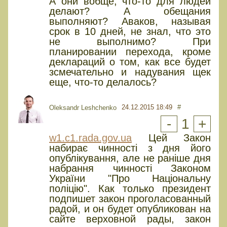
А они вобще, что-то для людей
делают? А обещания
выполняют? Аваков, называя
срок в 10 дней, не знал, что это
не выполнимо? При
планировании перехода, кроме
деклараций о том, как все будет
зсмечательно и надувания щек
еще, что-то делалось?
24.12.2015 18:49
#
Oleksandr Leshchenko
-
1
+
w1.c1.rada.gov.ua
Цей Закон
набирає чинності з дня його
опублікування, але не раніше дня
набрання чинності Законом
України "Про Національну
поліцію". Как только президент
подпишет закон проголасованный
радой, и он будет опубликован на
сайте верховной рады, закон