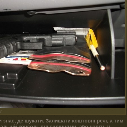
?
знає, де шукати. Залишати коштовні речі, а тим
альній консолі, під сидіннями, або навіть у