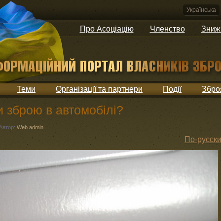
Українська
Про Асоціацію
Членство
Зниж
Теми
Організації та партнери
Події
Збро
и зброю в автомобілі?
Автор:
Web admin
По-русск