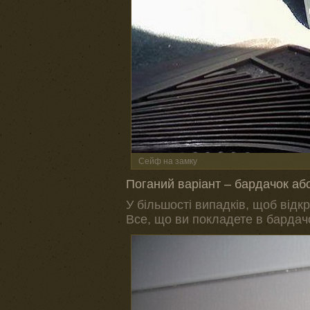
Сейф на замку
Поганий варіант – бардачок аб
У більшості випадків, щоб відк
Все, що ви покладете в бардачо