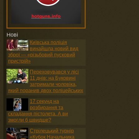
Нові
Київська поліція
винайшла новий вид
зброї — «різьбовий пусковий
пристрій»
Переховувався у лісі
11 днів: на Буковині
затримали чоловіка,
який поранив двох поліцейських
17 секунд на
розбирання та
складання пістолета. А ви
змогли б швидше?
Стрілецький турнір
«Кубок Начальника