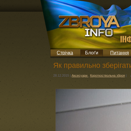
Стрічка
Блоґи
Питання
Як правильно зберігат
28.12.2015
|
Аксесуари
,
Короткоствольна зброя
|