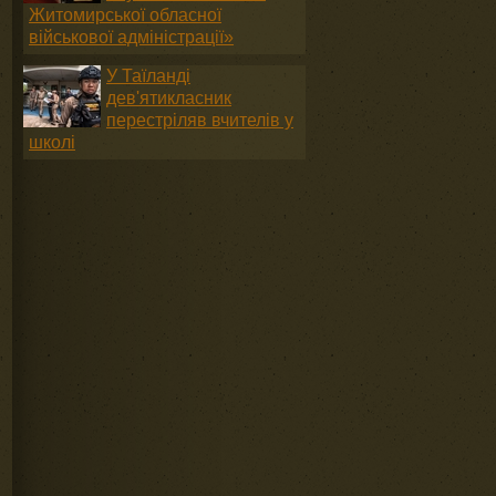
Житомирської обласної
військової адміністрації»
У Таїланді
дев'ятикласник
перестріляв вчителів у
школі