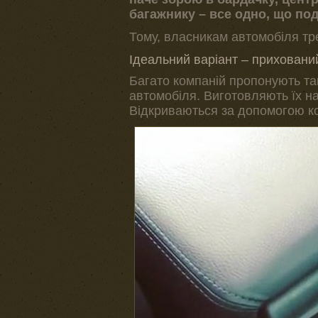
багажнику – все одно, що по
Тому, власникам автомобіля тр
Ідеальний варіант – приховани
Багато компаній пропонують так
автомобіля. Виготовляють їх н
Відкриваються за допомогою ко