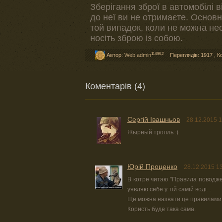
Зберігання зброї в автомобілі в
до неї ви не отримаєте. Основн
той випадок, коли не можна нес
носіть зброю із собою.
11498,2
Автор:
Web admin
Переглядів: 1917
,
К
Коментарів (4)
Сергій Івашньов
28.12.2015 1
Жырный тролль :)
Юрiй Проценко
28.12.2015 1
В котре читаю "Правила поводженн
уявляю себе у тій самій воді...
Ще можна назвати це правилами 
Користь буде така сама.