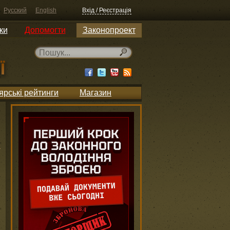
Русский
English
Вхід / Реєстрація
ки
Допомогти
Законопроект
ярські рейтинги
Магазин
и