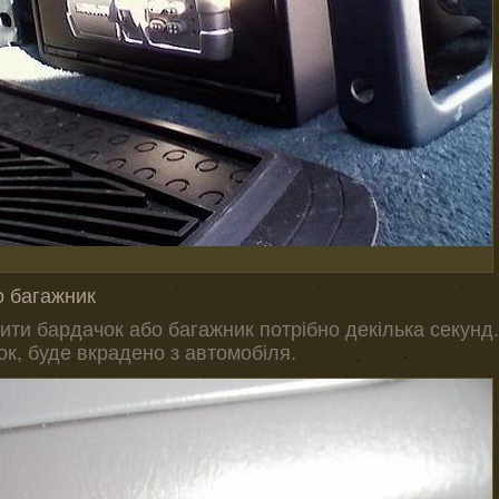
о багажник
рити бардачок або багажник потрібно декілька секунд.
к, буде вкрадено з автомобіля.