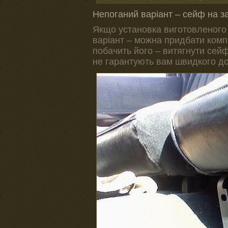
Непоганий варіант – сейф на з
Якщо установка виготовленого
варіант – можна придбати комп
побачить його – витягнути сейф
не гарантують вам швидкого дос