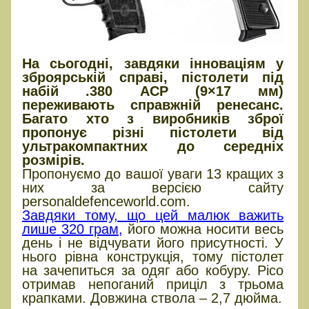
На сьогодні, завдяки інноваціям у
зброярській справі, пістолети під
набій .380 ACP (9×17 мм)
переживають справжній ренесанс.
Багато хто з виробників зброї
пропонує різні пістолети від
ультракомпактних до середніх
розмірів.
Пропонуємо до вашої уваги 13 кращих з
них за версією сайту
personaldefenceworld.com.
Завдяки тому, що цей малюк важить
лише 320 грам,
його можна носити весь
день і не відчувати його присутності. У
нього рівна конструкція, тому пістолет
на зачепиться за одяг або кобуру. Pico
отримав непоганий приціл з трьома
крапками. Довжина ствола – 2,7 дюйма.