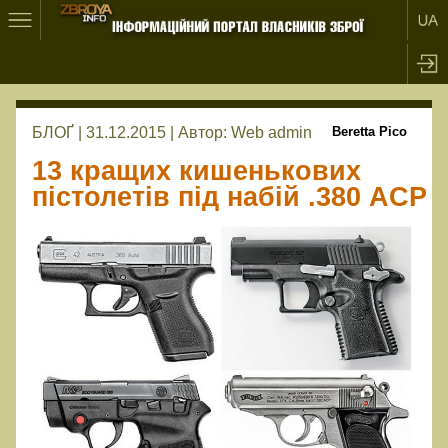
БЛОҐ | 31.12.2015 |
Автор:
Web admin
Beretta Pico
13 кращих кишенькових
пістолетів під набій .380 ACP