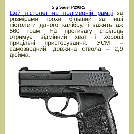
Sig Sauer P290RS
Цей пістолет на полімерній рамці
за
розмірами трохи більший за інші
пістолети даного калібру, і важить аж
560 грам. На противагу стрілець
отримує відмінний хват і хороші
прицільні пристосування. УСМ –
самозводний, довжина ствола – 2,9
дюйма.