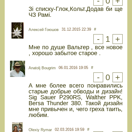
-
0
+
Зі списку-Глок,Кольт.Додав би ще
ЧЗ Рамі.
31.12.2015 22:39
#
Алексей Гоюшов
-
1
+
Мне по душе Вальтер , все новое
, хорошо забытое старое .
06.01.2016 19:05
#
Anatolj Bougrim
-
0
+
А мне более всего понравились
старые добрые обводы и дизайн!
Sig Sauer P290RS, Walther PPK,
Bersa Thunder 380. Такой дизайн
мне привычен и, чего греха таить,
любим.
02.03.2016 19:59
#
Olexiy Rymar