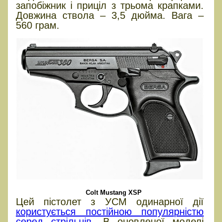
запобіжник і приціл з трьома крапками.
Довжина ствола – 3,5 дюйма. Вага –
560 грам.
Colt Mustang XSP
Цей пістолет з УСМ одинарної дії
користується постійною популярністю
серед стрільців.
В оновленої моделі