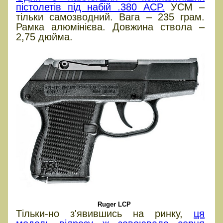
пістолетів під набій .380 ACP.
УСМ –
тільки самозводний. Вага – 235 грам.
Рамка алюмінієва. Довжина ствола –
2,75 дюйма.
Ruger LCP
Тільки-но з'явившись на ринку,
ця