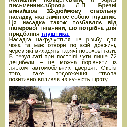
письменник-зброяр Л.П. Брезні
винайшов 32-дюймову ствольну
насадку, яка замінює собою глушник.
Ця насадка також позбавляє від
паперової тяганини, що потрібна для
придбання
глушника.
Насадка накручується на різьбу для
чока та має отвори по всій довжині,
через які виходять гарячі порохові гази.
В результаті при пострілі чути лише 72
децибели – це можна порівняти із
ляском автомобільних дверцят. Окрім
того, таке подовження ствола
позитивно впливає на кучність шроту.