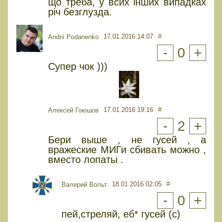
що треба, у всих інших випадках
річ безглузда.
17.01.2016 14:07
#
Andrii Podanenko
-
0
+
Супер чок )))
17.01.2016 19:16
#
Алексей Гоюшов
-
2
+
Бери выше , не гусей , а
вражеские МИГи сбивать можно ,
вместо лопаты .
18.01.2016 02:05
#
Валерий Вольт
-
0
+
пей,стреляй, еб* гусей (с)