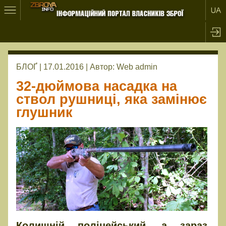
БЛОҐ | 17.01.2016 |
Автор:
Web admin
32-дюймова насадка на
ствол рушниці, яка замінює
глушник
Колишній поліцейський, а зараз