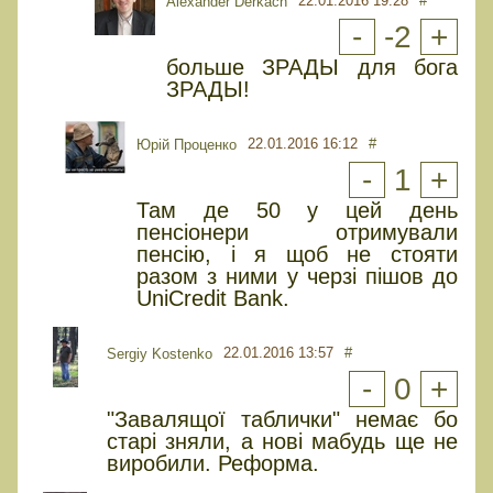
22.01.2016 19:28
#
Alexander Derkach
-
-2
+
больше ЗРАДЫ для бога
ЗРАДЫ!
22.01.2016 16:12
#
Юрiй Проценко
-
1
+
Там де 50 у цей день
пенсіонери отримували
пенсію, і я щоб не стояти
разом з ними у черзі пішов до
UniCredit Bank.
22.01.2016 13:57
#
Sergiy Kostenko
-
0
+
"Завалящої таблички" немає бо
старі зняли, а нові мабудь ще не
виробили. Реформа.