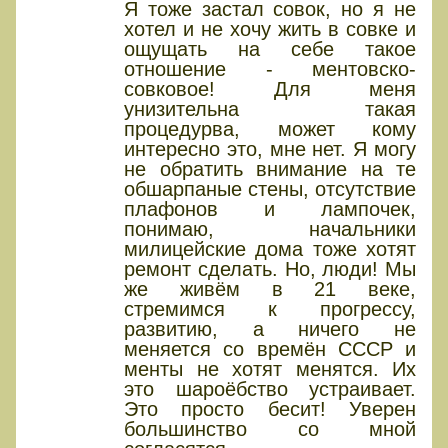
Я тоже застал совок, но я не
хотел и не хочу жить в совке и
ощущать на себе такое
отношение - ментовско-
совковое! Для меня
унизительна такая
процедурва, может кому
интересно это, мне нет. Я могу
не обратить внимание на те
обшарпаные стены, отсутствие
плафонов и лампочек,
понимаю, начальники
милицейские дома тоже хотят
ремонт сделать. Но, люди! Мы
же живём в 21 веке,
стремимся к прогрессу,
развитию, а ничего не
меняется со времён СССР и
менты не хотят менятся. Их
это шароёбство устраивает.
Это просто бесит! Уверен
большинство со мной