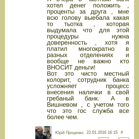
хотел денег положить ,
проценты за друга , мне
всю голову выебала какая
то тьотка , которая
выдумала что для этой
процедуры нужна
доверенность , хотя я
платил многократно в
разных отделениях и
вообще не важно кто
ВНОСИТ деньги!
Вот это чисто местный
колорит, сотрудник банка
усложняет процесс
внесения налички в свой
гребаный банк. А в
Вишневом , с учетом того
что это гос служба все
более чем.
22.01.2016 16:15
#
Юрiй Проценко