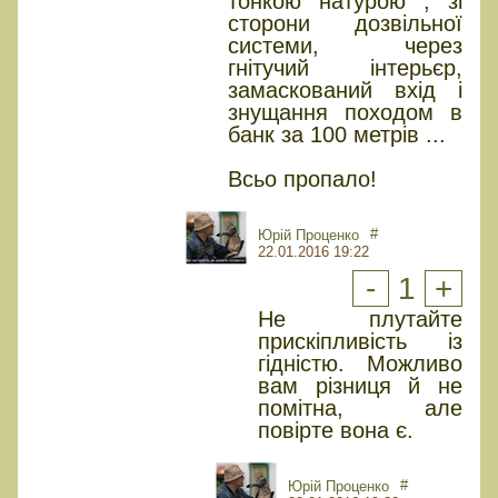
тонкою натурою , зі
сторони дозвільної
системи, через
гнітучий інтерьєр,
замаскований вхід і
знущання походом в
банк за 100 метрів ...
Всьо пропало!
#
Юрiй Проценко
22.01.2016 19:22
-
1
+
Не плутайте
прискіпливість із
гідністю. Можливо
вам різниця й не
помітна, але
повірте вона є.
#
Юрiй Проценко