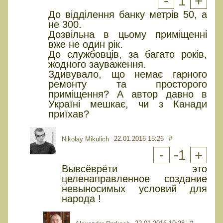
-
1
+
До відділення банку метрів 50, а
не 300.
Дозвільна в цьому приміщенні
вже не один рік.
До службовців, за багато років,
жодного зауваження.
Здивувало, що немає гарного
ремонту та просторого
приміщення? А автор давно в
Україні мешкає, чи з Канади
приїхав?
22.01.2016 15:26
#
Nikolay Mikulich
-
-1
+
Вывсёврёти это
целенаправленное создание
невыносимых условий для
народа !