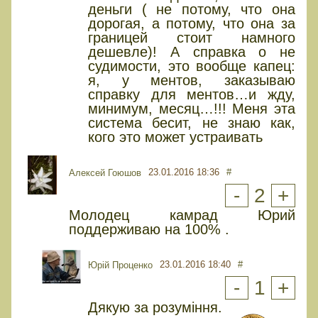
деньги ( не потому, что она
дорогая, а потому, что она за
границей стоит намного
дешевле)! А справка о не
судимости, это вообще капец:
я, у ментов, заказываю
справку для ментов…и жду,
минимум, месяц…!!! Меня эта
система бесит, не знаю как,
кого это может устраивать
23.01.2016 18:36
#
Алексей Гоюшов
-
2
+
Молодец камрад Юрий
поддерживаю на 100% .
23.01.2016 18:40
#
Юрiй Проценко
-
1
+
Дякую за розуміння.