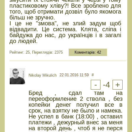
пластиковому хліву?! Все зроблено для
того, щоб отримати дозвіл було якомога
більш не зручно.
І це не "змова", не злий задум щоб
відвадити. Це система. Клята, сліпа і
байдужа до нас, до українців і в загалі
до людей.
Рейтинг: 25, Переглядів: 2375
Коментарів:
42
22.01.2016 11:59
#
Nikolay Mikulich
-
-4
+
Бред , сдал там на
переоформление 2 ствола , без
копейки денег получил все в
срок, на взятку не было и намека.
Не успел в банк (18:00) , оставил
платежи , дежурный внес за меня
на второй день , чтоб я не перся