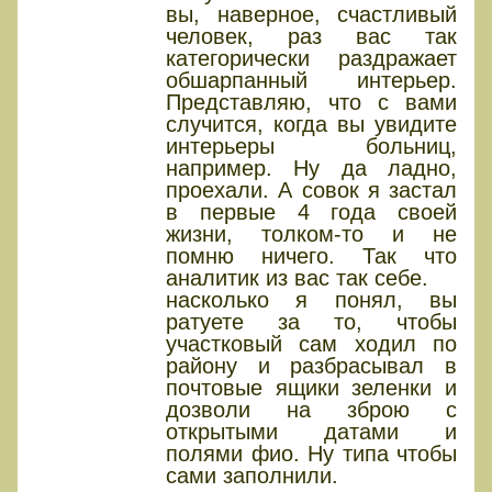
вы, наверное, счастливый
человек, раз вас так
категорически раздражает
обшарпанный интерьер.
Представляю, что с вами
случится, когда вы увидите
интерьеры больниц,
например. Ну да ладно,
проехали. А совок я застал
в первые 4 года своей
жизни, толком-то и не
помню ничего. Так что
аналитик из вас так себе.
насколько я понял, вы
ратуете за то, чтобы
участковый сам ходил по
району и разбрасывал в
почтовые ящики зеленки и
дозволи на зброю с
открытыми датами и
полями фио. Ну типа чтобы
сами заполнили.