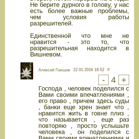
Не берите дурного в голову, у нас
есть более важные проблемы,
чем условия работы
разрешителей.
Единственной что мне не
нравится - это то, что
разрешительная находится в
Вишневом.
22.01.2016 18:52
#
Алексей Гоюшов
-
4
+
Господа , человек поделился с
Вами своими впечатлениями ,
его право , причем здесь суды
, банки еще хрен знает что ,
нравится жить в говне плиз ,
что называется , еще раз
повторяю , просто услышьте
человека , он поделился с
Вами своими впечатлениями и