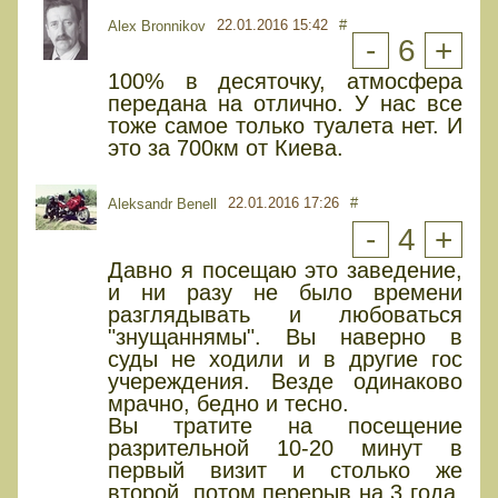
22.01.2016 15:42
#
Alex Bronnikov
-
6
+
100% в десяточку, атмосфера
передана на отлично. У нас все
тоже самое только туалета нет. И
это за 700км от Киева.
22.01.2016 17:26
#
Aleksandr Benell
-
4
+
Давно я посещаю это заведение,
и ни разу не было времени
разглядывать и любоваться
"знущаннямы". Вы наверно в
суды не ходили и в другие гос
учереждения. Везде одинаково
мрачно, бедно и тесно.
Вы тратите на посещение
разрительной 10-20 минут в
первый визит и столько же
второй, потом перерыв на 3 года.