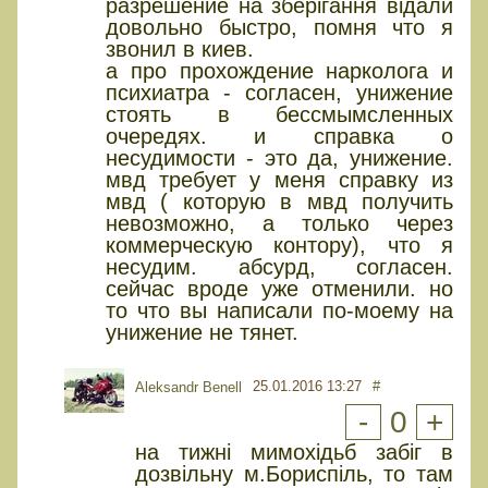
разрешение на зберігання відали
довольно быстро, помня что я
звонил в киев.
а про прохождение нарколога и
психиатра - согласен, унижение
стоять в бессмымсленных
очередях. и справка о
несудимости - это да, унижение.
мвд требует у меня справку из
мвд ( которую в мвд получить
невозможно, а только через
коммерческую контору), что я
несудим. абсурд, согласен.
сейчас вроде уже отменили. но
то что вы написали по-моему на
унижение не тянет.
25.01.2016 13:27
#
Aleksandr Benell
-
0
+
на тижні мимохідьб забіг в
дозвільну м.Бориспіль, то там