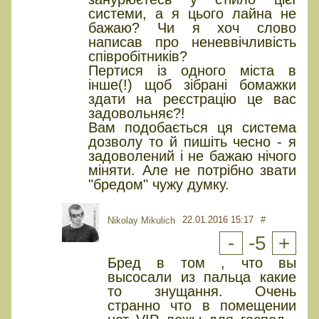
системи, а я цього лайна не
бажаю? Чи я хоч слово
написав про неневвічливість
співробітників?
Пертися із одного міста в
інше(!) щоб зібрані бомажки
здати на реєстрацію це вас
задовольняє?!
Вам подобається ця система
дозволу то й пишіть чесно - я
задоволений і не бажаю нічого
міняти. Але не потрібно звати
"бредом" чужу думку.
22.01.2016 15:17
#
Nikolay Mikulich
-
-5
+
Бред в том , что вы
высосали из пальца какие
то знущання. Очень
странно что в помещении