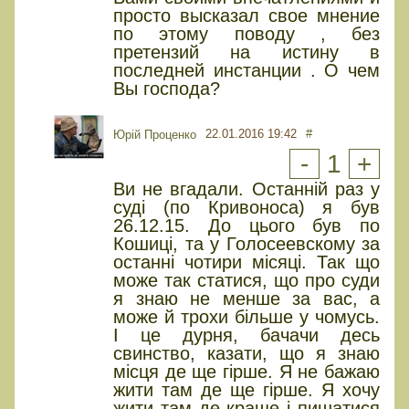
просто высказал свое мнение
по этому поводу , без
претензий на истину в
последней инстанции . О чем
Вы господа?
22.01.2016 19:42
#
Юрiй Проценко
-
1
+
Ви не вгадали. Останній раз у
суді (по Кривоноса) я був
26.12.15. До цього був по
Кошиці, та у Голосеевскому за
останні чотири місяці. Так що
може так статися, що про суди
я знаю не менше за вас, а
може й трохи більше у чомусь.
І це дурня, бачачи десь
свинство, казати, що я знаю
місця де ще гірше. Я не бажаю
жити там де ще гірше. Я хочу
жити там де краще і пишатися