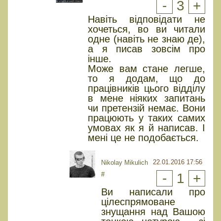
-
3
+
Навіть відповідати не
хочеться, во ви читали
одне (навіть не знаю де),
а я писав зовсім про
інше.
Може вам стане легше,
то я додам, що до
працівників цього відділу
в мене ніяких запитань
чи претензій немає. Вони
працюють у таких самих
умовах як я й написав. І
мені це не подобається.
22.01.2016 17:56
Nikolay Mikulich
#
-
1
+
Ви написали про
цілеспрямоване
знущання над Вашою