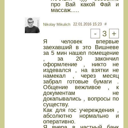
про Вай какой Фай и
массаж.....
22.01.2016 15:23
#
Nikolay Mikulich
-
3
+
Я человек впервые
заехавший в это Вишневе
за 5 мин нашел помещение
, за 20 закончил
оформление , никто не
издевался , на взятки не
намекал , через месяц
забрал готовые бумаги .
Общение вежливое , к
документам не
докапывались , вопросы по
существу.
Как для гос учереждения ,
абсолютно нормально и
оперативно.
Я вчера в частный банк