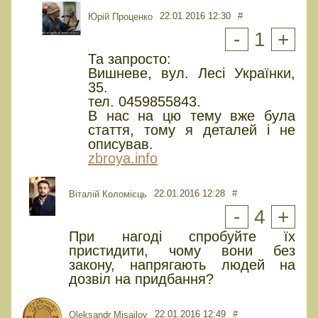
22.01.2016 12:30
#
Юрiй Проценко
-
1
+
Та запросто:
Вишневе, вул. Лесі Українки,
35.
тел. 0459855843.
В нас на цю тему вже була
стаття, тому я деталей і не
описував.
zbroya.info
22.01.2016 12:28
#
Віталій Коломієць
-
4
+
При нагоді спробуйте їх
пристидити, чому вони без
закону, напрягають людей на
дозвіл на придбання?
22.01.2016 12:49
#
Oleksandr Misailov