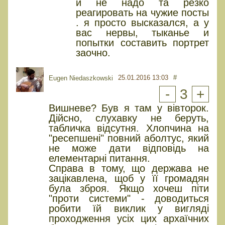
и не надо та резко
реагировать на чужие посты
. я просто высказался, а у
вас нервы, тыканье и
попытки составить портрет
заочно.
25.01.2016 13:03
#
Eugen Niedaszkowski
-
3
+
Вишневе? Був я там у вівторок.
Дійсно, слухавку не беруть,
табличка відсутня. Хлопчина на
"ресепшені" повний аболтус, який
не може дати відповідь на
елементарні питання.
Справа в тому, що держава не
зацікавлена, щоб у її громадян
була зброя. Якщо хочеш піти
"проти системи" - доводиться
робити їй виклик у вигляді
проходження усіх цих архаїчних