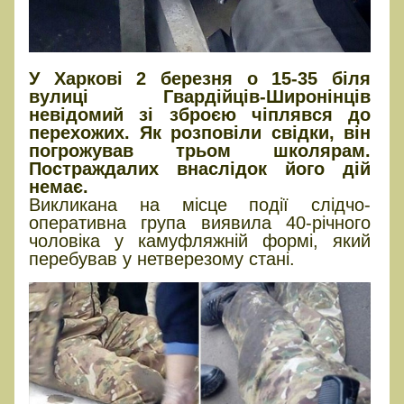
У Харкові 2 березня о 15-35 біля
вулиці Гвардійців-Широнінців
невідомий зі зброєю чіплявся до
перехожих. Як розповіли свідки, він
погрожував трьом школярам.
Постраждалих внаслідок його дій
немає.
Викликана на місце події слідчо-
оперативна група виявила 40-річного
чоловіка у камуфляжній формі, який
перебував у нетверезому стані.