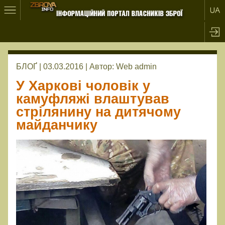
БЛОҐ | 03.03.2016 |
Автор:
Web admin
У Харкові чоловік у
камуфляжі влаштував
стрілянину на дитячому
майданчику