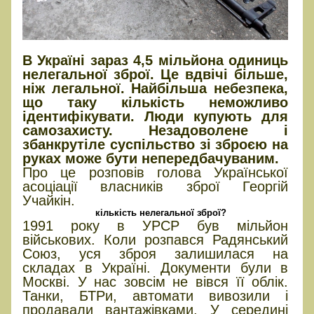
В Україні зараз 4,5 мільйона одиниць
нелегальної зброї. Це вдвічі більше,
ніж легальної. Найбільша небезпека,
що таку кількість неможливо
ідентифікувати. Люди купують для
самозахисту. Незадоволене і
збанкрутіле суспільство зі зброєю на
руках може бути непередбачуваним.
Про це розповів голова Української
асоціації власників зброї Георгій
Учайкін.
кількість нелегальної зброї?
1991 року в УРСР був мільйон
військових. Коли розпався Радянський
Союз, уся зброя залишилася на
складах в Україні. Документи були в
Москві. У нас зовсім не вівся її облік.
Танки, БТРи, автомати вивозили і
продавали вантажівками. У середині