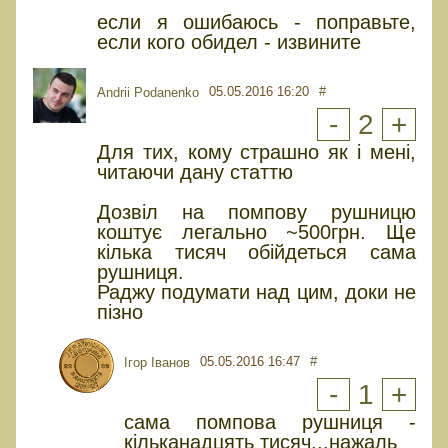
если я ошибаюсь - поправьте,
если кого обидел - извините
05.05.2016 16:20
#
Andrii Podanenko
-
2
+
Для тих, кому страшно як і мені,
читаючи дану статтю
Дозвіл на помпову рушницю
коштує легально ~500грн. Ще
кілька тисяч обійдеться сама
рушниця.
Раджу подумати над цим, доки не
пізно
05.05.2016 16:47
#
Ігор Іванов
-
1
+
сама помпова рушниця -
кільканадцять тисяч...нажаль