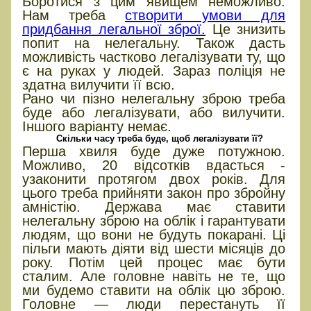
Боротися з цим явищем неможливо.
Нам треба
створити умови для
придбання легальної зброї.
Це знизить
попит на нелегальну. Також дасть
можливість частково легалізувати ту, що
є на руках у людей. Зараз поліція не
здатна вилучити її всю.
Рано чи пізно нелегальну зброю треба
буде або легалізувати, або вилучити.
Іншого варіанту немає.
Скільки часу треба буде, щоб легалізувати її?
Перша хвиля буде дуже потужною.
Можливо, 20 відсот­ків вдасться ­
узаконити протягом двох років. Для
цього ­треба прийняти закон про збройну
амністію. Держава має ставити
нелегальну зброю на облік і гарантувати
людям, що вони не будуть покарані. Ці
пільги мають діяти від шести місяців до
року. Потім цей процес має бути
сталим. Але головне навіть не те, що
ми будемо ставити на облік цю зброю.
Головне — люди перестануть її