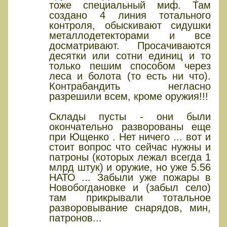
тоже специальный миф. Там
создано 4 линия тотального
контроля, обыскивают сидушки
металлодетекторами и все
досматривают. Просачиваются
десятки или сотни единиц и то
только пешим способом через
леса и болота (то есть ни что).
Контрабандить негласно
разрешили всем, кроме оружия!!!
Склады пусты - они были
окончательно разворованы еще
при Ющенко . Нет ничего ... вот и
стоит вопрос что сейчас нужны и
патроны (которых лежал всегда 1
млрд штук) и оружие, но уже 5.56
НАТО ... Забыли уже пожары в
Новобогдановке и (забыл село)
там прикрывали тотальное
разворовывание снарядов, мин,
патронов...