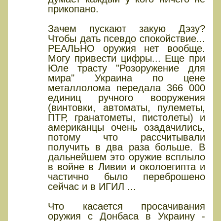
прикопано.
Зачем пускают закую Дэзу?
Чтобы дать псевдо спокойствие...
РЕАЛЬНО оружия нет вообще.
Могу привести цифры... Еще при
Юле трасту "Розоружение для
мира" Украина по цене
металлолома передала 366 000
единиц ручного вооружения
(винтовки, автоматы, пулеметы,
ПТР, гранатометы, пистолеты) и
американцы очень озадачились,
потому что рассчитывали
получить в два раза больше. В
дальнейшем это оружие всплыло
в войне в Ливии и околоегипта и
частично было переброшено
сейчас и в ИГИЛ ...
Что касается просачивания
оружия с Донбаса в Украину -