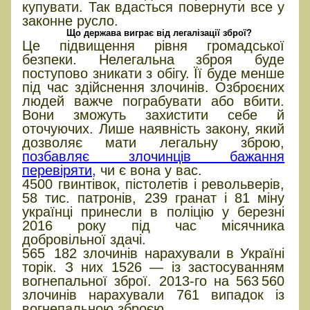
купувати. Так вдасться повернути все у
законне ­русло.
Що держава виграє від легалізації зброї?
Це підвищення рівня громадської
безпеки. Нелегальна зброя буде
поступово зникати з обігу. Її буде менше
під час здійснення злочинів. Озброєних
людей важче пограбувати або вбити.
Вони зможуть захистити себе й
оточуючих. Лише наявність закону, який
дозволяє мати легальну зброю,
позбавляє злочинців бажання
перевіряти,
чи є вона у вас.
4500 гвинтівок, пістолетів і револьверів,
58 тис. патронів, 239 гранат і 81 міну
українці принесли в поліцію у березні
2016 року під час місячника
добровільної здачі.
565 182 злочинів нарахували в Україні
торік. З них 1526 — із застосуванням
вогнепальної зброї. 2013-го на 563 560
злочинів нарахували 761 випадок із
вогнепальною зброєю.