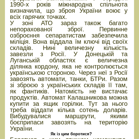
1990-х років міжнародна спільнота
визначила, що зброя України воює у
всіх гарячих точках.
У зоні АТО зараз також багато
непорахованої зброї. Первинне
озброєння сепаратистам забезпечила
міліція. Вона віддала їм ключі від своїх
складів. Нині величезну кількість
завезли з Росії. У Донецькій та
Луганській областях є величезна
ділянка кордону, яка не контролюється
українською стороною. Через неї з Росії
завозять автомати, танки, БТРи. Разом
зі зброєю з українських складів її там,
як фантиків. Натомість не вистачає
продуктів. Автомат Калашникова можна
купити за ящик горілки. Тут за нього
треба віддати кілька сотень доларів.
Вибудувалися маршрути, якими
боєприпаси завозять на територію
України.
Як із цим боротися?