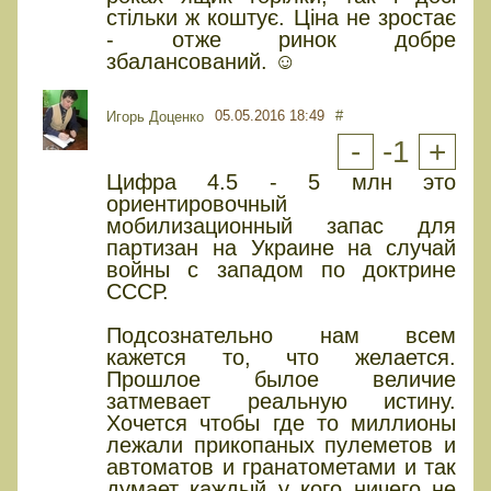
стільки ж коштує. Ціна не зростає
- отже ринок добре
збалансований. ☺
05.05.2016 18:49
#
Игорь Доценко
-
-1
+
Цифра 4.5 - 5 млн это
ориентировочный
мобилизационный запас для
партизан на Украине на случай
войны с западом по доктрине
СССР.
Подсознательно нам всем
кажется то, что желается.
Прошлое былое величие
затмевает реальную истину.
Хочется чтобы где то миллионы
лежали прикопаных пулеметов и
автоматов и гранатометами и так
думает каждый у кого ничего не