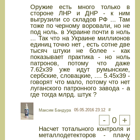
Оружие есть много только в
стороне ЛНР и ДНР - к ним
выгрузили со складов РФ ... Там
тоже по черному воровали, но не
под ноль. в Украине почти в ноль
... Так что на Украине миллионов
единиц точно нет , есть сотне две
тысяч штуки не более - как
показывает практика - но ноль
патронов, потому что даже
7.62х39 уже идут румынские,
сербские, словацкие, .... 5.45х39 -
говорят что мало, потому что нет
луганского патронного завода - а
где тогда млрд. штук ?
05.05.2016 23:12
#
Максим Бандура
-
0
+
Насчет тотального контроля и
металлодетекторов - плачу