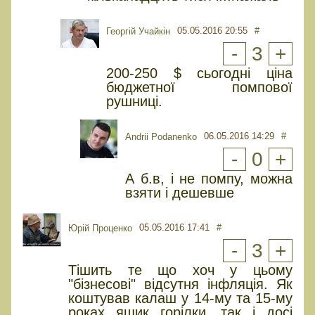
05.05.2016 20:55
#
Георгій Учайкін
-
3
+
200-250 $ сьогодні ціна
бюджетної помпової
рушниці.
06.05.2016 14:29
#
Andrii Podanenko
-
0
+
А б.в, і не помпу, можна
взяти і дешевше
05.05.2016 17:41
#
Юрiй Проценко
-
3
+
Тішить те що хоч у цьому
"бізнесові" відсутня інфляція. Як
коштував калаш у 14-му та 15-му
роках ящик горілки, так і досі