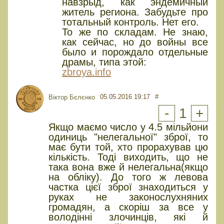
навзрыд, как эндемичный
житель региона. Забудьте про
тотальный контроль. Нет его.
То же по складам. Не знаю,
как сейчас, но до войны все
было и порождало отдельные
драмы, типа этой:
zbroya.info
05.05.2016 19:17
#
Віктор Бєлєнко
-
1
+
Якщо маємо число у 4.5 мільйони
одиниць "нелегальної" зброї, то
має бути той, хто прорахував цю
кількість. Тоді виходить, що не
така вона вже й нелегальна(якщо
на обліку). До того ж левова
частка цієї зброї знаходиться у
руках не законослухняних
громадян, а скоріш за все у
володінні злочинців, які й