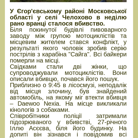
У Єгор'євському районі Московської
області у селі Челохово в неділю
рано вранці сталося вбивство.
Біля покинутої будівлі пивоварного
заводу між групою мотоциклістів та
місцевим жителем стався конфлікт, у
результаті якого чоловік зробив серію
пострілів з карабіна "Сайга". Всі байкери
померли на місці.
Свідками стали дві жінки, що
супроводжували мотоциклістів. Вони
описали вбивцю, почався його пошук.
Приблизно о 9:45 в лісосмузі, неподалік
від місця злочину, був знайдений
автомобіль, на якому міг втекти вбивця
– Daewoo Nexia. На місце викликали
кінологів з собаками.
Співробітники поліції затримали
підозрюваного у вбивстві, 27-річного
Іллю Асєєва, біля його будинку. На
допиті він зізнався і повідомив всі