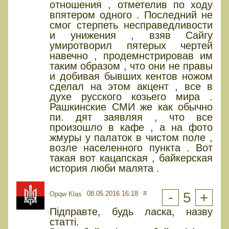
отношения , отметелив по ходу
впятером одного . Последний не
смог стерпеть несправедливости
и унижения , взяв Сайгу
умиротворил пятерых чертей
навечно , продемнстрировав им
таким образом , что они не правы
и добивая бывших кентов ножом
сделал на этом акцент , все в
духе русского козьего мира .
Рашкинские СМИ же как обычно
пи. дят заявляя , что все
произошло в кафе , а на фото
жмуры у палаток в чистом поле ,
возле населенного пункта . Вот
такая вот кацапская , байкерская
история люби малята .
08.05.2016 16:18
#
-
5
+
Opqw Klas
Підправте, будь ласка, назву
статті.