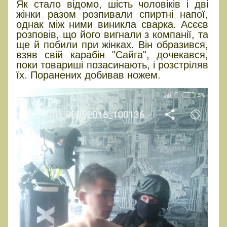
Як стало відомо, шість чоловіків і дві
жінки разом розпивали спиртні напої,
однак між ними виникла сварка. Асєєв
розповів, що його вигнали з компанії, та
ще й побили при жінках. Він образився,
взяв свій карабін "Сайга", дочекався,
поки товариші позасинають, і розстріляв
їх. Поранених добивав ножем.