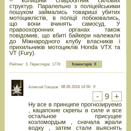
– колишній співробітник силових
структур. Паралельно з поліцейськими
пошуком займались товариші убитих
мотоциклістів, в поліції побоювались,
що вони вчинять самосуд. У
правоохоронних органах також
повідомив, що вбиті байкери належали
до Міжнародного клубу власників і
прихильників мотоциклів Honda VTX та
VT (Fury).
Рейтинг: 3, Переглядів: 1779
Коментарів:
8
08.05.2016 14:50
#
Алексей Гоюшов
-
9
+
Ну все в принципе прогнозируемо
, кацапские скрепы в силе и все
остальное присущее
козломордым , сначала жрали
водку , затем стали выяснять