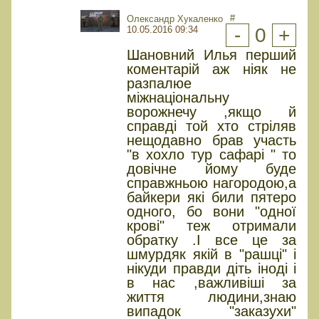
#
Олександр Хукаленко
10.05.2016 09:34
-
0
+
Шановний Илья перший
коментарій аж ніяк не
разпалюе
міжнаціональну
ворожнечу ,якщо й
справді той хто стріляв
нещодавно брав участь
"в хохло тур сафарі " то
довічне йому буде
справжньою нагородою,а
байкери які били пятеро
одного, бо вони "одної
крові" теж отримали
обратку .І все це за
шмурдяк якій в "рашці" і
нікуди правди діть іноді і
в нас ,важливіші за
життя людини,знаю
випадок "заказухи"