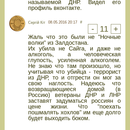
называемой ДНР. Видел его
профиль вконтакте.
08.05.2016 20:17
#
Сергій Кіт
-
11
+
Жаль что это были не "Ночные
волки" из Залдостана.
Их убила не Сайга, и даже не
алкоголь, а человеческая
глупость, усиленная алкоголем.
Не знаю что там произошло, но
учитывая что убийца - террорист
из ДНР, то и отгрести он мог за
свою наглость. Надеюсь что
возвращающиеся домой (в
Россию) ветераны ДНР и ЛНР
заставят задуматься россиян о
цене жизни. Что "поехать
пошмалять хохлов" им еще долго
будет выходить боком.