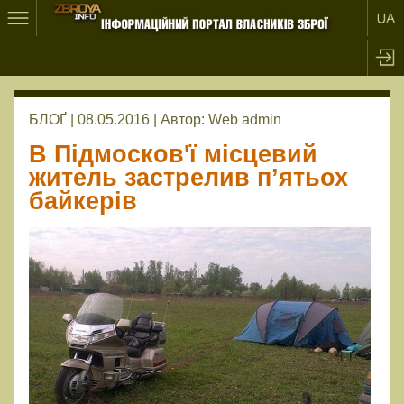
БЛОҐ | 08.05.2016 |
Автор:
Web admin
В Підмосков'ї місцевий
житель застрелив п’ятьох
байкерів