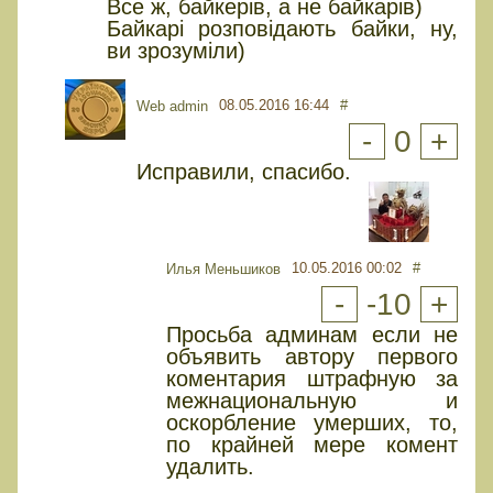
Все ж, байкерів, а не байкарів)
Байкарі розповідають байки, ну,
ви зрозуміли)
08.05.2016 16:44
#
Web admin
-
0
+
Исправили, спасибо.
10.05.2016 00:02
#
Илья Меньшиков
-
-10
+
Просьба админам если не
объявить автору первого
коментария штрафную за
межнациональную и
оскорбление умерших, то,
по крайней мере комент
удалить.