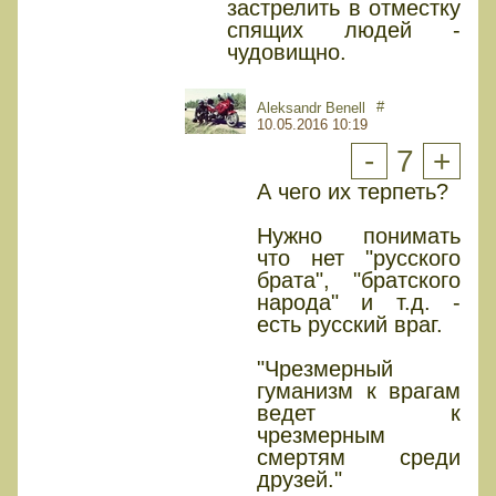
застрелить в отместку
спящих людей -
чудовищно.
#
Aleksandr Benell
10.05.2016 10:19
-
7
+
А чего их терпеть?
Нужно понимать
что нет "русского
брата", "братского
народа" и т.д. -
есть русский враг.
"Чрезмерный
гуманизм к врагам
ведет к
чрезмерным
смертям среди
друзей."