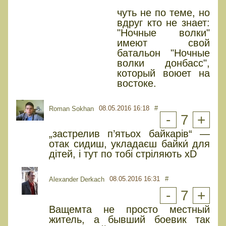
чуть не по теме, но
вдруг кто не знает:
"Ночные волки"
имеют свой
батальон "Ночные
волки донбасс",
который воюет на
востоке.
08.05.2016 16:18
#
Roman Sokhan
-
7
+
„застрелив п’ятьох байкарів“ —
отак сидиш, укладаєш байки́ для
дітей, і тут по тобі стріляють xD
08.05.2016 16:31
#
Alexander Derkach
-
7
+
Ващемта не просто местный
житель, а бывший боевик так