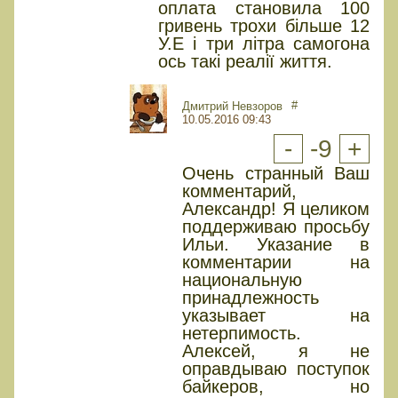
оплата становила 100
гривень трохи більше 12
У.Е і три літра самогона
ось такі реалії життя.
#
Дмитрий Невзоров
10.05.2016 09:43
-
-9
+
Очень странный Ваш
комментарий,
Александр! Я целиком
поддерживаю просьбу
Ильи. Указание в
комментарии на
национальную
принадлежность
указывает на
нетерпимость.
Алексей, я не
оправдываю поступок
байкеров, но